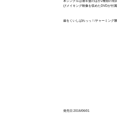
本シングルは通常盤のほか2種類の初
びメイキング映像を収めたDVDが付属。
歯をくいしばれっっ！/チャーミング勝負世
発売日:2016/06/01