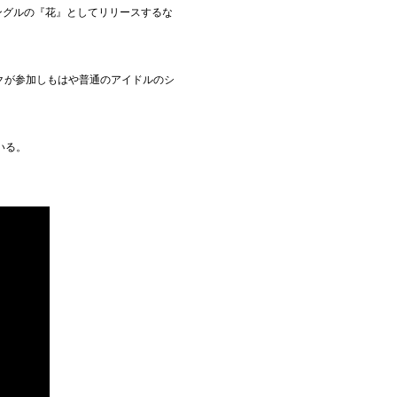
ングルの『花』としてリリースするな
ックが参加しもはや普通のアイドルのシ
いる。