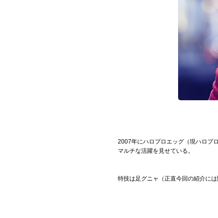
Official SNS
2007年にハロプロエッグ（現ハロ
マルチな活躍を見せている。
特技は足グニャ（正直今回の紹介には