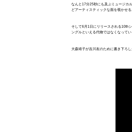
なんと17分25秒にも及ぶミュージ
どアーティスティックな面を覗かせる
そして6月1日にリリースされる10t
ングルといえる代物ではなくなってい
大森靖子が吉川友のために書き下ろし