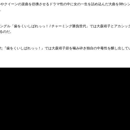
カルやクイーンの楽曲を彷彿させるドラマ性の中に女の一生を詰め込んだ大曲を9thシ
。
hシングル「歯をくいしばれっっ！ / チャーミング勝負世代」では大森靖子とアカシ
るのだ。
た『歯をくいしばれっっ！』では大森靖子節を噛み砕き独自の中毒性を醸し出して