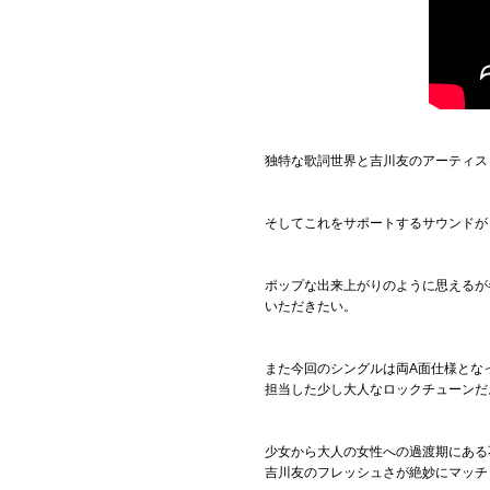
独特な歌詞世界と吉川友のアーティス
そしてこれをサポートするサウンドが
ポップな出来上がりのように思えるが
いただきたい。
また今回のシングルは両A面仕様となっ
担当した少し大人なロックチューンだ
少女から大人の女性への過渡期にある
吉川友のフレッシュさが絶妙にマッチ