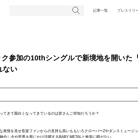
記事一覧
プレスリリ
ク参加の10thシングルで新境地を開いた
れない
#HR/HM
#女性シンガー
#ヒップホップ
#男性シンガーグルー
ってきて面白くなってきているのは皆さんご存知だろうか？
な表情を見せ音楽ファンからの支持も高いももいろクローバーZやダンスミュージ
ルを融合し今や世界を股にかけ活躍するBABY METALと枚挙に暇がない。