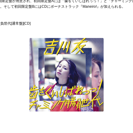
回限定盤が用意され、初回限定盤Aには「歯をくいしばれっっ！」と「チャーミング
そして初回限定盤BにはCDにボーナストラック『Maneiro!』が加えられる。
代[通常盤][CD]