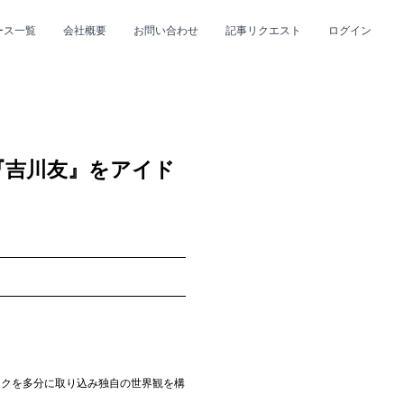
ース一覧
会社概要
お問い合わせ
記事リクエスト
ログイン
CLOSE
CLOSE
『吉川友』をアイド
プ
#R&B/ソウル
ックを多分に取り込み独自の世界観を構