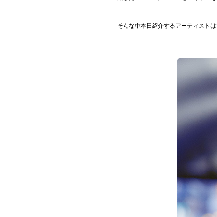
お問い合わせ
そんな中本日紹介するアーティストは
記事リクエスト
ログイン
LINK
muevoクラウドファンディング
muevoコミュニティ
ぶいクラ！by muevo
ぶいコミュ！by muevo
ぶいマガ！ by muevo
Follow us