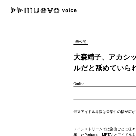
muevo media
記事を検索する
"読者の声を形にする”音楽特化メディア
未公開
大森靖子、アカシッ
ルだと舐めていら
人気ワード
Outline
MENU
#男性SSW
#ポップス
#女性SSW
#ロック
#男性シンガー
記事一覧
最近アイドル界隈は音楽性の幅が広が
プレスリリース一覧
会社概要
メインストリームでは楽曲ごとに様々
築したPerfume、METALとアイド