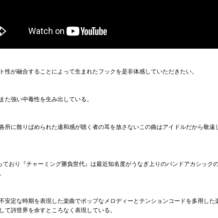
ト性が融合することによって生まれたフックを是非体感していただきたい。
また強い中毒性を生み出している。
各所に散りばめられた違和感が聴く者の耳を放さないこの曲はアイドルだから敬遠
ており『チャーミング勝負世代』は最近知名度がうなぎ上りのバンドアカシックのVo
。
不安定な時期を表現した楽曲でポップなメロディーとテンションコードを多用した
して詩世界を余すところなく表現している。