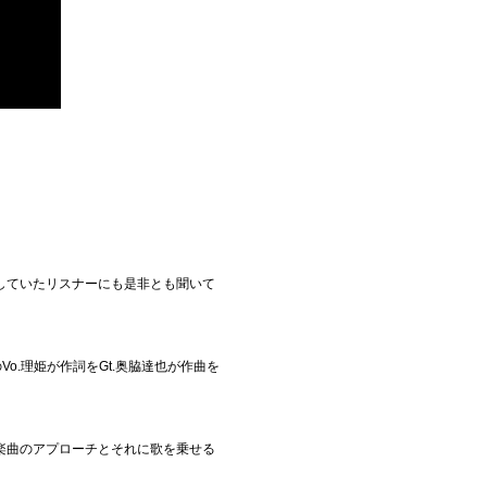
していたリスナーにも是非とも聞いて
.理姫が作詞をGt.奥脇達也が作曲を
楽曲のアプローチとそれに歌を乗せる