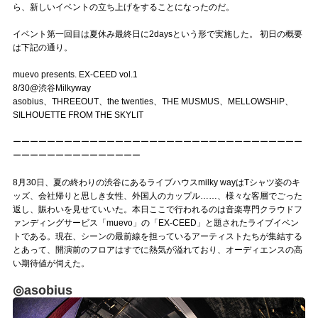
ら、新しいイベントの立ち上げをすることになったのだ。
イベント第一回目は夏休み最終日に2daysという形で実施した。 初日の概要
は下記の通り。
muevo presents. EX-CEED vol.1
8/30@渋谷Milkyway
asobius、THREEOUT、the twenties、THE MUSMUS、MELLOWSHiP、
SILHOUETTE FROM THE SKYLIT
ーーーーーーーーーーーーーーーーーーーーーーーーーーーーーーーーーー
ーーーーーーーーーーーーーーー
8月30日、夏の終わりの渋谷にあるライブハウスmilky wayはTシャツ姿のキ
ッズ、会社帰りと思しき女性、外国人のカップル……、様々な客層でごった
返し、賑わいを見せていいた。本日ここで行われるのは音楽専門クラウドフ
ァンディングサービス「muevo」の「EX-CEED」と題されたライブイベン
トである。現在、シーンの最前線を担っているアーティストたちが集結する
とあって、開演前のフロアはすでに熱気が溢れており、オーディエンスの高
い期待値が伺えた。
◎asobius