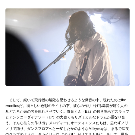
そして、続いて飛行機の離陸を思わせるような爆音の中、現れたのはthe
twentiesだ。禍々しい色彩のライトの下、彼らの作り上げる轟音が聴く人の
耳どころか頭の芯を痺れさせていく。野菜くん（Ba）の掻き鳴らすスラップ
とアンソニーダイナソー（Dr）の力強くもリズミカルなドラムが重なり合
う。そんな彼らの作り出すメロディーにオーディエンスたちは、思わずノリ
ノリで踊り、ダンスフロアへと一変したかのようなMilkywayは、まるで深夜
のクラブのようだ。タカイリョウ（Vo./Gt.）がリズミカルに、そして、最高