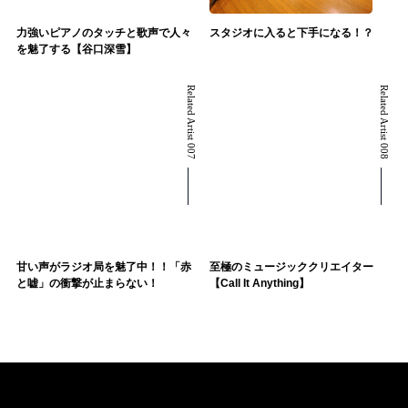
力強いピアノのタッチと歌声で人々
スタジオに入ると下手になる！？
を魅了する【谷口深雪】
Related Artist 007
Related Artist 008
甘い声がラジオ局を魅了中！！「赤
至極のミュージッククリエイター
と嘘」の衝撃が止まらない！
【Call It Anything】