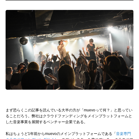
記事リクエスト
ログイン
LINK
muevoクラウドファンディング
muevoコミュニティ
ぶいクラ！by muevo
ぶいコミュ！by muevo
ぶいマガ！ by muevo
まず恐らくこの記事を読んでいる大半の方が「muevoって何？」と思ってい
ることだろう。弊社はクラウドファンディングをメインプラットフォームと
した音楽事業を展開するベンチャー企業である。
Follow us
私はちょうど1年前からmuevoのメインプラットフォームである「
音楽専門