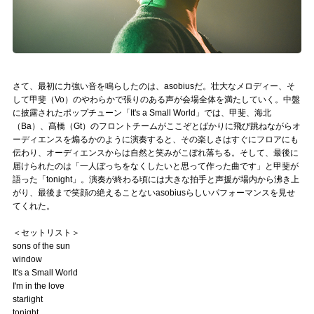
さて、最初に力強い音を鳴らしたのは、asobiusだ。壮大なメロディー、そ
して甲斐（Vo）のやわらかで張りのある声が会場全体を満たしていく。中盤
に披露されたポップチューン「It's a Small World」では、甲斐、海北
（Ba）、髙橋（Gt）のフロントチームがここぞとばかりに飛び跳ねながらオ
ーディエンスを煽るかのように演奏すると、その楽しさはすぐにフロアにも
伝わり、オーディエンスからは自然と笑みがこぼれ落ちる。そして、最後に
届けられたのは「一人ぼっちをなくしたいと思って作った曲です」と甲斐が
語った「tonight」。演奏が終わる頃には大きな拍手と声援が場内から沸き上
がり、最後まで笑顔の絶えることないasobiusらしいパフォーマンスを見せ
てくれた。
＜セットリスト＞
sons of the sun
window
It's a Small World
I'm in the love
starlight
tonight