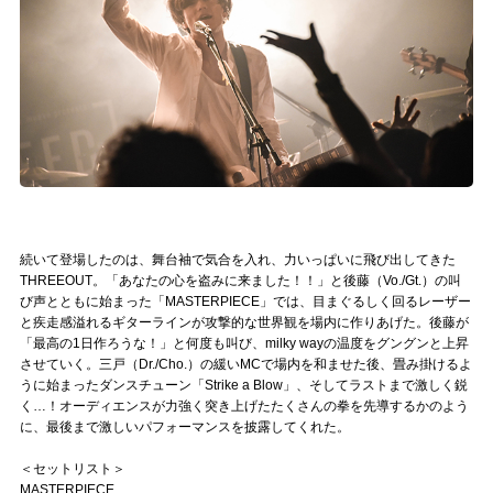
続いて登場したのは、舞台袖で気合を入れ、力いっぱいに飛び出してきた
THREEOUT。「あなたの心を盗みに来ました！！」と後藤（Vo./Gt.）の叫
び声とともに始まった「MASTERPIECE」では、目まぐるしく回るレーザー
と疾走感溢れるギターラインが攻撃的な世界観を場内に作りあげた。後藤が
「最高の1日作ろうな！」と何度も叫び、milky wayの温度をグングンと上昇
させていく。三戸（Dr./Cho.）の緩いMCで場内を和ませた後、畳み掛けるよ
うに始まったダンスチューン「Strike a Blow」、そしてラストまで激しく鋭
く…！オーディエンスが力強く突き上げたたくさんの拳を先導するかのよう
に、最後まで激しいパフォーマンスを披露してくれた。
＜セットリスト＞
MASTERPIECE