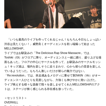
「いつも最高のライブを作ってくれるじゃん！もちろん今日もしょっぱい
渋谷は見たくない！」威勢良くオーディエンスを初っ端煽って始まった
MELLOWSHiP。
ライブではお馴染みの「The Delicious Rap Show Massacre」では、
Toshiki（Gt）がフロアに降り、オーディエンスと一緒に踊り、盛り上げる場
面もあった。フロアの中心にサークルを作って、お馴染みのサークルモッシ
ュ！キッズ達は、場内を楽しそうに走りまわり、心から彼らの音楽を楽しん
でいるようだった。もちろん激しいだけが彼らの魅力ではない。
「Re:revolution」では、疾走感あるメロディに乗せて$ENKIN（Vo）がオー
ディエンス一人ひとりを見渡しながら、力強くも伸びやかに歌い上げた。
ライブ映えする様々な楽曲で我々を楽しませてくれたMELLOWSHiPのアク
トは、ステージが狭く感じられる存在感を放っていた。
＜セットリスト＞
OVERKILL