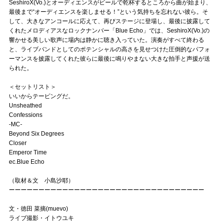
SeshiroX(Vo.)とオーディエンスがビールで乾杯するところから曲が始まり、
最後まで“オーディエンスを楽しませる！”という気持ちを忘れない彼ら。そ
して、大きなアンコールに応えて、再びステージに登場し、最後に披露して
くれたメロディアスなロックナンバー「Blue Echo」では、SeshiroX(Vo.)の
響かせる美しい歌声に場内は静かに聴き入っていた。演奏がすべて終わる
と、ライブバンドとしてのポテンシャルの高さを見せつけた圧倒的なパフォ
ーマンスを披露してくれた彼らに最後に鳴りやまない大きな拍手と声援が送
られた。
＜セットリスト＞
いいからテーピングだ。
Unsheathed
Confessions
-MC-
Beyond Six Degrees
Closer
Emperor Time
ec.Blue Echo
（取材＆文 小島沙耶）
ーーーーーーーーーーーーーーーーーーーーーーーーーーーーーーーーー
文・徳田 菜摘(muevo)
ライブ撮影・イトウユキ