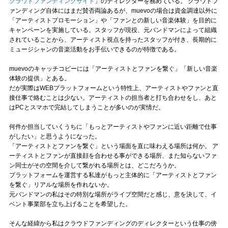
Official SNS
クラウドファンディングサイト
」のディレクターを務めている。 クラウドフ
ァンディング自体にはまだ賛否両論あるが、muevoの場合は資金調達以外に
「アーティストプロモーション」や「ファンとの新しい音楽体験」を目的に
キャンペーンを実施している。スタッフが現役、元バンドマンによって組織
されていることから、アーティスト視点を持ったスタッフが付き、長期的に
ミュージシャンの音楽活動をお手伝いできるのが特徴である。
muevoのキャッチコピーには「アーティストとファンを繋ぐ」「新しい音楽
体験の提供」とある。
だが実際はWEBプラットフォームという特性上、アーティストやファンと直
接仕事で絡むことは少ない。アーティストの担当者と打ち合わせをし、あと
はPCとスマホで完結してしまうことが多いのが実情だ。
何件か担当していくうちに「もっとアーティストやファンに近い距離で仕事
がしたい」と思うようになった。
「アーティストとファンを繋ぐ」という場面を直に味わえる場所は何か。 ア
ーティストとファンが直接顔を合わせる事ができる場所、また知らないファ
ン同士がその空間を介して繋がれる場所とは、どこだろうか。
プラットフォームを運営する私達がもっと主体的に「アーティストとファン
を繋ぐ」リアルな場所を作れないか。
元バンドマンの私はその特別な場所がライブ空間だと感じ、意を決して、イ
ベント事業部を立ち上げることを希望した。
そんな経緯から私はクラウドファンディングのディレクターという仕事の傍