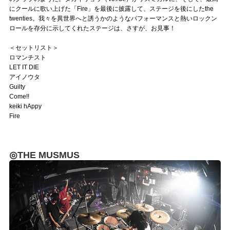
にクールに歌い上げた「Fire」を最後に披露して、ステージを後にしたthe
twenties。我々を異世界へと誘うかのようなパフォーマンスと熱いロックン
ロールを存分に示してくれたステージは、さすが、お見事！
＜セットリスト＞
ロマンチスト
LET IT DIE
アイノウタ
Guilty
Come!!
keiki hAppy
Fire
◎THE MUSMUS