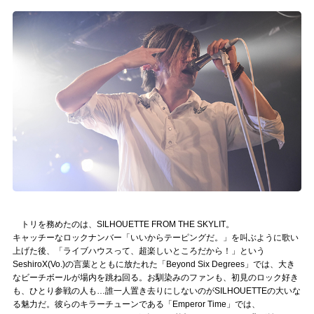
トリを務めたのは、SILHOUETTE FROM THE SKYLIT。
キャッチーなロックナンバー「いいからテーピングだ。」を叫ぶように歌い
上げた後、「ライブハウスって、超楽しいところだから！」という
SeshiroX(Vo.)の言葉とともに放たれた「Beyond Six Degrees」では、大き
なビーチボールが場内を跳ね回る。お馴染みのファンも、初見のロック好き
も、ひとり参戦の人も…誰一人置き去りにしないのがSILHOUETTEの大いな
る魅力だ。彼らのキラーチューンである「Emperor Time」では、