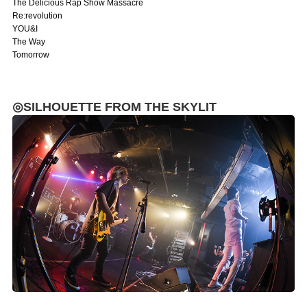
The Delicious Rap Show Massacre
Re:revolution
YOU&I
The Way
Tomorrow
◎SILHOUETTE FROM THE SKYLIT