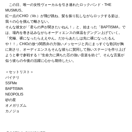
この日、唯一の女性ヴォーカルを引き連れたロックバンド・THE
MUSMUS。
紅一点のCHIO（Vo.）が飛び跳ね、髪を振り乱しながらロックする姿は、
我々の心を掴んで離さない。
そんな彼女が「君らの声が聞きたいねん！」と、始まった「BAPTISMA」で
は、場内を巻き込みながらオーディエンスの体温をグングン上げていく。
「究極、裸になったらええやん。だからあたしは先に裸になったるん
や！！」CHIOの放つ関西弁の力強いメッセージと共にまっすぐな歌詞が胸
に刺さり、オーディエンスもそんな彼らに賛同して熱いステージを作り上げ
ようと拳で参戦する！“生命力に満ちた芯の強い音楽を紡ぐ”、そんな言葉が
似う彼らの今後の活躍に心から期待したい。
＜セットリスト＞
バイナリ
SSFMe
BAPTISMA
NEOPOLIS
砂の星
オメガリズム
カノジョ