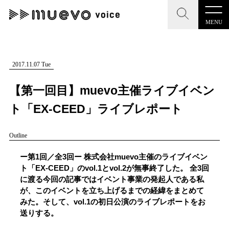
MENU
CLOSE
CLOSE
muevo media
記事を検索する
2017.11.07 Tue
"読者の声を形にする”音楽特化メディア
【第一回目】muevo主催ライブイベン
ト「EX-CEED」ライブレポート
Outline
MENU
人気ワード
記事一覧
ー第1回／全3回ー 株式会社muevo主催のライブイベン
#男性SSW
#ポップス
#女性SSW
#ロック
ト「EX-CEED」のvol.1とvol.2が無事終了した。 全3回
プレスリリース一覧
に渡る今回の記事ではイベント事業の発起人である私
#男性シンガー
#HR/HM
#女性シンガー
が、このイベントを立ち上げるまでの経緯をまとめて
会社概要
#ヒップホップ
#男性シンガーグループ
#R&B/ソウル
みた。そして、vol.1の初日公演のライブレポートをお
送りする。
お問い合わせ