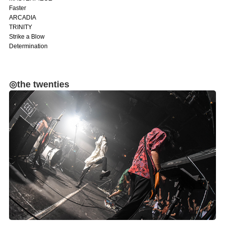
Faster
ARCADIA
TRINITY
Strike a Blow
Determination
◎the twenties