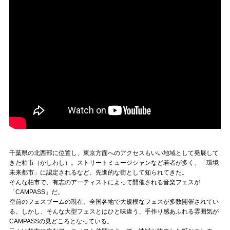
記事リクエスト
ログイン
LINK
muevoクラウドファンディング
muevoコミュニティ
ぶいクラ！by muevo
千葉県の北西部に位置し、東京方面へのアクセスもいい地域として発展して
ぶいコミュ！by muevo
きた柏市（かしわし）。ストリートミュージシャンなど若者が多く、「環境
未来都市」に認定されるなど、先進的な街として知られてきた。
ぶいマガ！ by muevo
そんな柏市で、有志のアーティストによって開催される音楽フェスが
「CAMPASS」だ。
空前のフェスブームの現在、全国各地で大規模なフェスが多数開催されてい
Follow us
る。しかし、そんな大型フェスとはひと味違う、手作り感あふれる雰囲気が
CAMPASSの見どころとなっている。