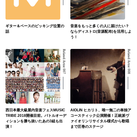
ギター＆ベースのピッキング位置の
音楽をもっと多くの人に届けたい？
話
ならディストロ(音源配布)を活用しよ
う！
Related Artist 007
Related Artist 008
西日本最大級屋内音楽フェスMUSIC
AIOLIN ヒカリト、唯一無二の単独ア
TRIBE 2018開催目前。バトルオーデ
コースティック公演開催！正統派ヴ
ィションを勝ち抜いたあの3組も出
ァイオリンリサイタル様式から歌唱
演！
まで圧巻のステージ