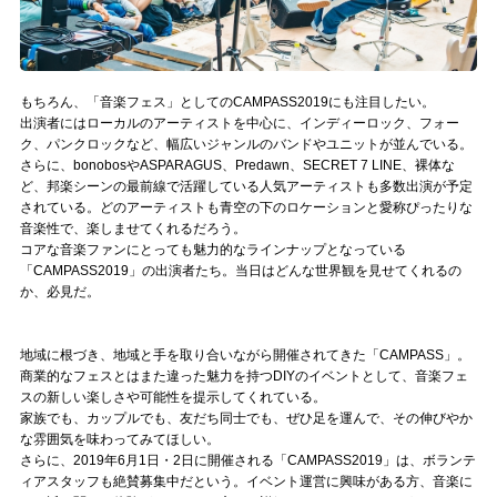
もちろん、「音楽フェス」としてのCAMPASS2019にも注目したい。
出演者にはローカルのアーティストを中心に、インディーロック、フォー
ク、パンクロックなど、幅広いジャンルのバンドやユニットが並んでいる。
さらに、bonobosやASPARAGUS、Predawn、SECRET 7 LINE、裸体な
ど、邦楽シーンの最前線で活躍している人気アーティストも多数出演が予定
されている。どのアーティストも青空の下のロケーションと愛称ぴったりな
音楽性で、楽しませてくれるだろう。
コアな音楽ファンにとっても魅力的なラインナップとなっている
「CAMPASS2019」の出演者たち。当日はどんな世界観を見せてくれるの
か、必見だ。
地域に根づき、地域と手を取り合いながら開催されてきた「CAMPASS」。
商業的なフェスとはまた違った魅力を持つDIYのイベントとして、音楽フェ
スの新しい楽しさや可能性を提示してくれている。
家族でも、カップルでも、友だち同士でも、ぜひ足を運んで、その伸びやか
な雰囲気を味わってみてほしい。
さらに、2019年6月1日・2日に開催される「CAMPASS2019」は、ボランテ
ィアスタッフも絶賛募集中だという。イベント運営に興味がある方、音楽に