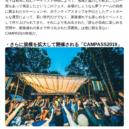
元々は柏市に住むアーティスト仲間によって、地域と協力した町おこしの一
Official SNS
面もあって発足したというこのフェス。会場のしょうなん夢ファームの自然
に囲まれたロケーションや、ボランティアスタッフを中心としたアットホー
ムな運営によって、若い世代だけでなく、家族連れでも楽しめるイベントと
して作り上げられてきた。それにより生み出された『誰もが自由に楽しめる
空間や、家族連れの多さで作り出された雰囲気』は他に類を見ない
CAMPASSの特色だ。
・さらに規模を拡大して開催される「CAMPASS2019」