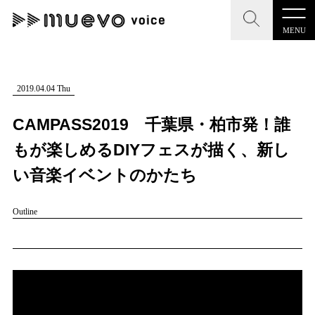
MENU
CLOSE
CLOSE
muevo media
記事を検索する
2019.04.04 Thu
"読者の声を形にする”音楽特化メディア
CAMPASS2019 千葉県・柏市発！誰
もが楽しめるDIYフェスが描く、新し
い音楽イベントのかたち
MENU
人気ワード
Outline
記事一覧
#男性SSW
#ポップス
#女性SSW
#ロック
プレスリリース一覧
#男性シンガー
#HR/HM
#女性シンガー
会社概要
#ヒップホップ
#男性シンガーグループ
#R&B/ソウル
お問い合わせ