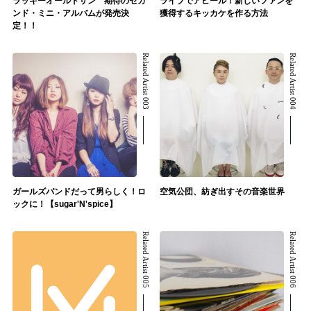
ラッキーオールドサン 期待のセカ
ライブでアピール！新しいファンを
ンド・ミニ・アルバムが発売決
獲得するキッカケを作る方法
定！！
Related Artist 003
Related Artist 004
ガールズバンドだって男らしく！ロ
空気公団、紡ぎ出すその音楽世界
ックに！【sugar'N'spice】
Related Artist 005
Related Artist 006