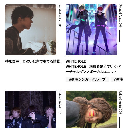
Related Artist 005
Related Artist 006
持永知幸 力強い歌声で奏でる情景
WHITEHOLE
WHITEHOLE 垣根を越えていくバ
ーチャルダンスボーカルユニット
#男性シンガーグループ
#男性ユ
Related Artist 007
Related Artist 008