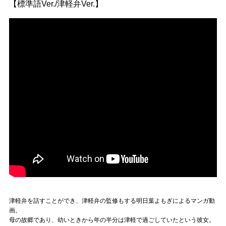
【標準語Ver./津軽弁Ver.】
津軽弁を話すことができ、津軽弁の監修もする明日葉よもぎによるマンガ動
画。
母の故郷であり、幼いときから年の半分は津軽で過ごしていたという彼女。