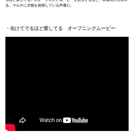
Official SNS
る。マルチに才能を発揮している声優だ。
・化けてでるほど愛してる オープニングムービー