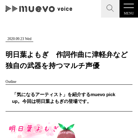
MENU
CLOSE
CLOSE
muevo media
記事を検索する
2020.09.23 Wed
"読者の声を形にする”音楽特化メディア
明日葉よもぎ 作詞作曲に津軽弁など
独自の武器を持つマルチ声優
Outline
MENU
人気ワード
記事一覧
「気になるアーティスト」を紹介するmuevo pick
#男性SSW
#ポップス
#女性SSW
#ロック
up。今回は明日葉よもぎの登場です。
プレスリリース一覧
#男性シンガー
#HR/HM
#女性シンガー
会社概要
#ヒップホップ
#男性シンガーグループ
#R&B/ソウル
お問い合わせ