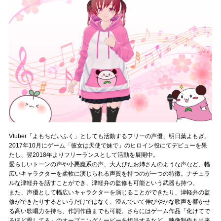
記事リクエスト
ログイン
LINK
muevoクラウドファンディング
muevoコミュニティ
ぶいクラ！by muevo
Vtuber「よもちだいふく」としても活動するフリーの声優、明日葉よもぎ。
2017年10月にゲーム「彼女は天使で妹で」のヒロイン役にてデビューを果
ぶいコミュ！by muevo
たし、翌2018年よりフリーランスとして活動を展開中。
愛らしいトーンの声や小悪魔系の声、大人びたお姉さんのような声など、幅
ぶいマガ！ by muevo
広いキャラクターを柔軟に演じられる声質を持つのが一つの特徴。ナチュラ
ルな津軽弁を話すことができ、津軽弁の監修も可能という武器も持つ。
また、声優として幅広いキャラクターを演じることができたり、津軽弁の監
修ができたりするというだけではなく、澄んでいて伸びやかな歌声を響かせ
Follow us
る高い歌唱力を持ち、作詞作曲までも可能。さらにはゲーム作品「化けてで
るほど愛してる」のオープニングムービーを担当するなど、映像制作も出来