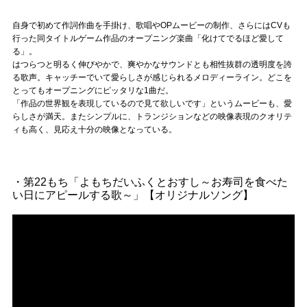
自身で初めて作詞作曲を手掛け、歌唱やOPムービーの制作、さらにはCVも
行った同タイトルゲーム作品のオープニング楽曲「化けてでるほど愛して
る」。
はつらつと明るく伸びやかで、爽やかなサウンドとも相性抜群の透明度を誇
る歌声。キャッチーでいて愛らしさが感じられるメロディーライン。どこを
とってもオープニングにピッタリな1曲だ。
「作品の世界観を表現しているので見て欲しいです」というムービーも、愛
らしさが満天。またシンプルに、トランジションなどの映像表現のクオリテ
ィも高く、見応え十分の映像となっている。
・第22もち「よもちだいふくとおすし～お寿司を食べた
い日にアピールする歌～」【オリジナルソング】