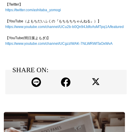
【Twitter】
https://twitter.com/ashitaba_yomogi
【YouTube（よもちだいふくの『もちもちちゃんねる』）】
https://www.youtube.com/channel/UCu2b-b0Qn94JdfoAsMTpq1A/featured
【YouTube(明日葉よもぎ)】
https://www.youtube.com/channel/UCgzzlWAK-7NLWRWlTaOxWvA
SHARE ON: