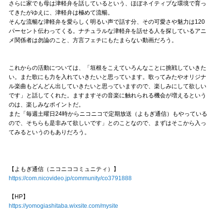
さらに家でも母は津軽弁を話しているという、ほぼネイティブな環境で育っ
てきたがゆえに、津軽弁は極めて流暢。
そんな流暢な津軽弁を愛らしく明るい声で話す分、その可愛さや魅力は120
パーセント伝わってくる。ナチュラルな津軽弁を話せる人を探しているアニ
メ関係者は勿論のこと、方言フェチにもたまらない動画だろう。
これからの活動については、「垣根をこえていろんなことに挑戦していきた
い。また歌にも力を入れていきたいと思っています。歌ってみたやオリジナ
ル楽曲もどんどん出していきたいと思っていますので、楽しみにして欲しい
です」と話してくれた。ますますその音楽に触れられる機会が増えるという
のは、楽しみなポイントだ。
また「毎週土曜日24時からニコニコで定期放送（よもぎ通信）もやっている
ので、そちらも是非みて欲しいです」とのことなので、まずはそこから入っ
てみるというのもありだろう。
【よもぎ通信（ニコニココミュニティ）】
https://com.nicovideo.jp/community/co3791888
【HP】
https://yomogiashitaba.wixsite.com/mysite