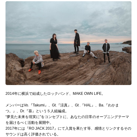
記事リクエスト
ログイン
LINK
muevoクラウドファンディング
muevoコミュニティ
ぶいクラ！by muevo
ぶいコミュ！by muevo
2014年に横浜で結成したロックバンド、MAKE OWN LIFE。
ぶいマガ！ by muevo
メンバーはVo.『Takumi』、Gt.『涼真』、Gt .『HAL』、Ba.『わかま
つ。』、Dr.『葵』という５人組編成。
“夢見た未来を現実に”をコンセプトに、あなたの日常のオープニングテーマ
を届けるべく活動を展開中。
Follow us
2017年には『RO JACK 2017』にて入賞を果たす等、感情とリンクするその
サウンドは高く評価されている。