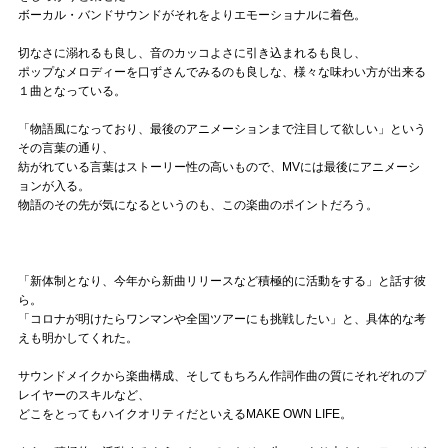
ボーカル・バンドサウンドがそれをよりエモーショナルに着色。
切なさに溺れるも良し、音のカッコよさに引き込まれるも良し、
ポップなメロディーを口ずさんでみるのも良しな、様々な味わい方が出来る
１曲となっている。
「物語風になっており、最後のアニメーションまで注目して欲しい」という
その言葉の通り、
紡がれている言葉はストーリー性の高いもので、MVには最後にアニメーシ
ョンが入る。
物語のその先が気になるというのも、この楽曲のポイントだろう。
「新体制となり、今年から新曲リリースなど積極的に活動をする」と話す彼
ら。
「コロナが明けたらワンマンや全国ツアーにも挑戦したい」と、具体的な考
えも明かしてくれた。
サウンドメイクから楽曲構成、そしてもちろん作詞作曲の質にそれぞれのプ
レイヤーのスキルなど、
どこをとってもハイクオリティだといえるMAKE OWN LIFE。