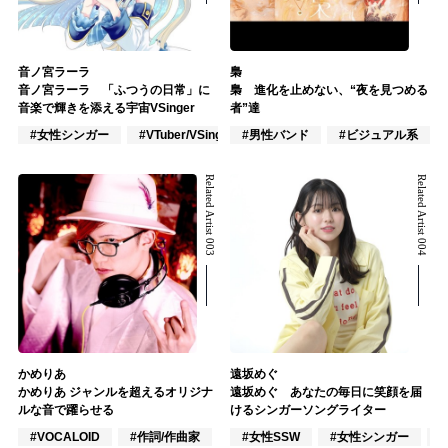
音ノ宮ラーラ
梟
音ノ宮ラーラ 「ふつうの日常」に
梟 進化を止めない、“夜を見つめる
音楽で輝きを添える宇宙VSinger
者”達
#女性シンガー
#VTuber/VSinger
#男性バンド
#作詞/作曲家
#ビジュアル系
Related Artist 003
Related Artist 004
かめりあ
遠坂めぐ
かめりあ ジャンルを超えるオリジナ
遠坂めぐ あなたの毎日に笑顔を届
ルな音で躍らせる
けるシンガーソングライター
#VOCALOID
#作詞/作曲家
#トラックメイカー
#女性SSW
#女性シンガー