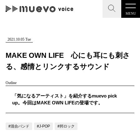
MENU
CLOSE
CLOSE
muevo media
記事を検索する
2021.10.05 Tue
"読者の声を形にする”音楽特化メディア
MAKE OWN LIFE 心にも耳にも刺さ
る、感情とリンクするサウンド
Outline
MENU
人気ワード
記事一覧
「気になるアーティスト」を紹介するmuevo pick
#男性SSW
#ポップス
#女性SSW
#ロック
up。今回はMAKE OWN LIFEの登場です。
プレスリリース一覧
#男性シンガー
#HR/HM
#女性シンガー
会社概要
#ヒップホップ
#男性シンガーグループ
#R&B/ソウル
#混合バンド
#J-POP
#邦ロック
お問い合わせ