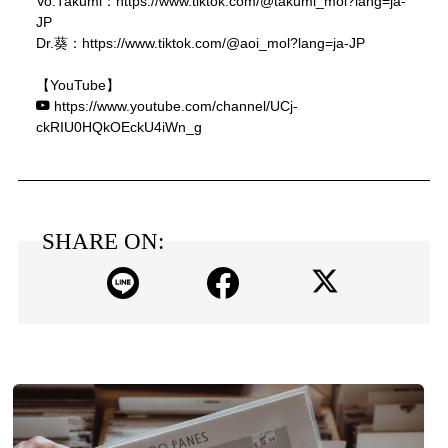
Vo.Takumi：
https://www.tiktok.com/@takumi_mol?lang=ja-
JP
Dr.葵：
https://www.tiktok.com/@aoi_mol?lang=ja-JP
【YouTube】
https://www.youtube.com/channel/UCj-
ckRIU0HQkOEckU4iWn_g
SHARE ON: