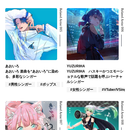
Related Artist 005
Related Artist 006
あおいろ
YUZURIHA
あおいろ 楽曲を“あおいろ”に染め
YUZURIHA ハスキーかつエモーシ
る、多彩なシンガー
ョナルな歌声で話題を呼ぶバーチャ
ルシンガー
#男性シンガー
#ポップス
#R&B/ソウル
#女性シンガー
#VTuber/VSinger
Related Artist 007
Related Artist 008