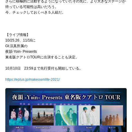
さらに積極的に活動するようになっていたその先に、より大きなステージが
待っている可能性は高いだろう。
今、チェックしておくべき５人組だ。
【ライブ情報】
10/25.26、11/16に
Gt.涼真所属の
夜韻-Yoin- Presents
東名阪クアトロTOURに出演することも決定。
10月10日 23:59まで先行受付も開始している。
https://eplus.jp/makeownlife-2021/