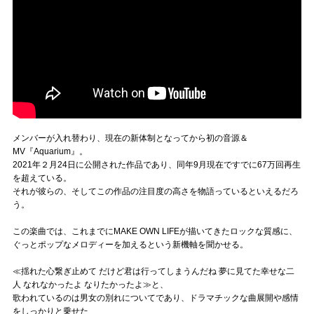
メンバーが入れ替わり、現在の新体制となってから初の音源＆
MV『Aquarium』。
2021年２月24日に公開された作品であり、同年9月現在ですでに67万回再生
を超えている。
それが彼らの、そしてこの作品の注目度の高さを物語っているといえるだろ
う。
この楽曲では、これまでにMAKE OWN LIFEが描いてきたロックな質感に、
ぐっとポップなメロディーを加えるという新機軸を聞かせる。
≪揺れた心繋ぎ止めて だけど君は行ってしまうんだね 夢に見てた幸せな二
人 なれなかったよ なりたかったよ≫と、
歌われているのは男女の別れについてであり、ドラマチックな曲展開や感情
をしっかりと乗せた