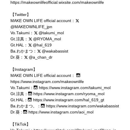
https://makeownlifeofficial.wixsite.com/makeownlife
【Twitter】
MAKE OWN LIFE official account：
@MAKEOWNLIFE_jpn
Vo.Takumi：
@takumi_mol
Gt.涼真：
@RYOMA_mol
Gt.HAL：
@hal_619
Ba.わかまつ：
@wakabassist
Dr.葵：
@a_chan_dr
【Instagram】
MAKE OWN LIFE official account：
https://www.instagram.com/makeownlife
Vo.Takumi：
https://www.instagram.com/takumi_mol
Gt.涼真：
https://www.instagram.com/ryoma_mol
Gt.HAL：
https://www.instagram.com/hal_619_gt
Ba.わかまつ。：
https://www.instagram.com/wakabassist
Dr.葵 :
https://www.instagram.com/aoi_mol
【TikTok】