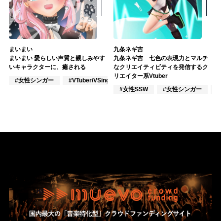
まいまい
九条ネギ吉
まいまい 愛らしい声質と親しみやす
九条ネギ吉 七色の表現力とマルチ
いキャラクターに、癒される
なクリエイティビティを発信するク
リエイター系Vtuber
#女性シンガー
#VTuber/VSinger
#楽器奏者
#女性SSW
#女性シンガー