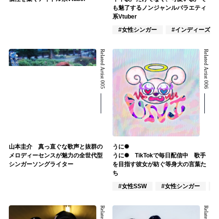
も魅了するノンジャンルバラエティ
系Vtuber
#女性シンガー
#インディーズ
Related Artist 005
Related Artist 006
山本圭介 真っ直ぐな歌声と抜群の
うに✺
メロディーセンスが魅力の全世代型
うに✺ TikTokで毎日配信中 歌手
シンガーソングライター
を目指す彼女が紡ぐ等身大の言葉た
ち
#女性SSW
#女性シンガー
#