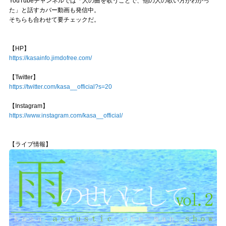
YouTubeチャンネルでは「人の曲を歌うことで、他の人の歌い方がわかっ
た」と話すカバー動画も発信中。
そちらも合わせて要チェックだ。
【HP】
https://kasainfo.jimdofree.com/
【Twitter】
https://twitter.com/kasa__official?s=20
【Instagram】
https://www.instagram.com/kasa__official/
【ライブ情報】