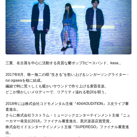
記事リクエスト
ログイン
LINK
muevoクラウドファンディング
三重、名古屋を中心に活動する良質な鬱ポップ3ピースバンド、kasa.。
muevoコミュニティ
2017年8月、唯一無二の唄 ”生きる”を歌い上げるシンガーソングライター・
ぶいクラ！by muevo
rui ogawaを核に結成。
繊細で時に荒々しくも暖かいサウンドで作り上げる黄昏音楽。
ぶいコミュ！by muevo
どこか懐かしいメロディーで、リアリティ溢れる歌詞を唄う。
2018年には株式会社コドモメンタル主催『404AOUDITION』３次ライブ審
ぶいマガ！ by muevo
査進出。
さらに株式会社ラストラム・ミュージックエンターテインメント主催『ニュ
ーカマー発見伝2018』ファイナル審査進出、黒沢楽器店賞受賞。
Follow us
株式会社イドエンターテインメント主催『SUPEREGO』ファイナル審査進
出。