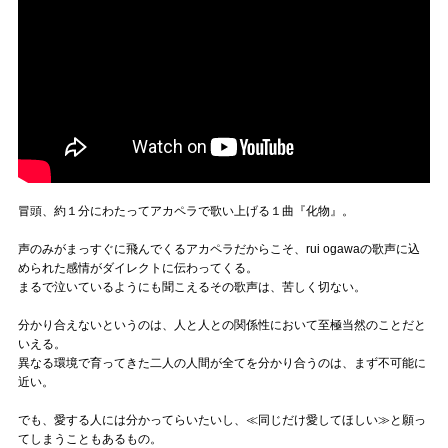
冒頭、約１分にわたってアカペラで歌い上げる１曲『化物』。
声のみがまっすぐに飛んでくるアカペラだからこそ、rui ogawaの歌声に込
められた感情がダイレクトに伝わってくる。
まるで泣いているようにも聞こえるその歌声は、苦しく切ない。
分かり合えないというのは、人と人との関係性において至極当然のことだと
いえる。
異なる環境で育ってきた二人の人間が全てを分かり合うのは、まず不可能に
近い。
でも、愛する人には分かってらいたいし、≪同じだけ愛してほしい≫と願っ
てしまうこともあるもの。