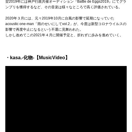
Official SNS
翌2019年には神戸行政共催オーディション『Battle de Eggs2019』にてグラ
ンプリを獲得するなど、その音楽は様々なところで高く評価されている。
2020年３月には、元々2019年10月に台風の影響で延期になっていた
acoustic one-man「雨のせいにしてvol.2」が、今度は新型コロナウイルスの
影響で再度中止になるという不運に見舞われた。
しかし改めてこの2021年４月に開催予定と、折れずに歩みを進めていく。
・kasa.-化物-【MusicVideo】