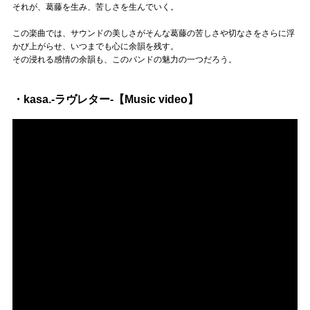
それが、葛藤を生み、苦しさを生んでいく。
この楽曲では、サウンドの美しさがそんな葛藤の苦しさや切なさをさらに浮
かび上がらせ、いつまでも心に余韻を残す。
その浸れる感情の余韻も、このバンドの魅力の一つだろう。
・kasa.-ラヴレター-【Music video】