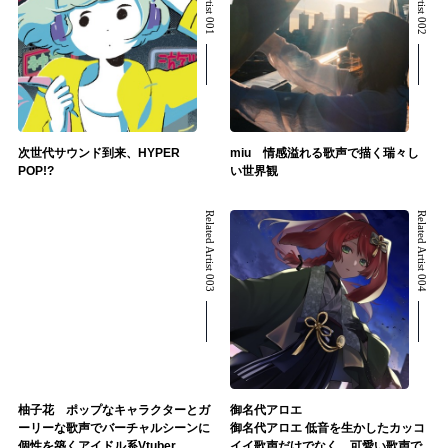
次世代サウンド到来、HYPER
miu 情感溢れる歌声で描く瑞々し
POP!?
い世界観
Related Artist 003
Related Artist 004
柚子花 ポップなキャラクターとガ
御名代アロエ
ーリーな歌声でバーチャルシーンに
御名代アロエ 低音を生かしたカッコ
個性を築くアイドル系Vtuber
イイ歌声だけでなく、可愛い歌声で