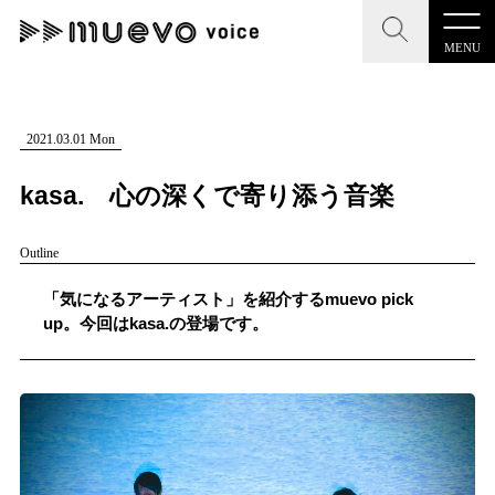
MENU
CLOSE
CLOSE
muevo media
記事を検索する
2021.03.01 Mon
"読者の声を形にする”音楽特化メディア
kasa. 心の深くで寄り添う音楽
Outline
MENU
「気になるアーティスト」を紹介するmuevo pick
人気ワード
up。今回はkasa.の登場です。
記事一覧
#男性SSW
#ポップス
#女性SSW
#ロック
プレスリリース一覧
#男性シンガー
#HR/HM
#女性シンガー
会社概要
#ヒップホップ
#男性シンガーグループ
#R&B/ソウル
お問い合わせ