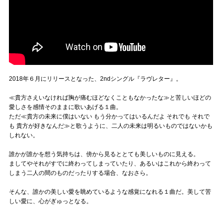
2018年６月にリリースとなった、2ndシングル『ラヴレター』。
≪貴方さえいなければ胸が痛むほどなくこともなかったな≫と苦しいほどの
愛しさを感情そのままに歌いあげる１曲。
ただ≪貴方の未来に僕はいない もう分かってはいるんだよ それでも それで
も 貴方が好きなんだ≫と歌うように、二人の未来は明るいものではないかも
しれない。
誰かが誰かを想う気持ちは、傍から見るととても美しいものに見える。
ましてやそれがすでに終わってしまっていたり、あるいはこれから終わって
しまう二人の間のものだったりする場合、なおさら。
そんな、誰かの美しい愛を眺めているような感覚になれる１曲だ。美して苦
しい愛に、心がぎゅっとなる。