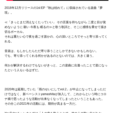
2018年12月リリースの1st EP『秋は枯れて』に収録されている楽曲『夢
現』。
≪「きっとまだ消えなくたっていい」 その言葉を待ちながら 二度と目が覚
めないように 願い 今夜も 眠るの≫と歌う歌詞と、そこに感情を乗せて描き
切るボーカル。
それは重たい心で夜を過ごす誰かの、心の深いところでそっと寄り添ってく
れる。
音楽は、もしかしたらただ寄り添うことしかできないかもしれない。
でも、寄り添ってくれる何かがあるのとないのでは、大きく違う。
何かが解決するわけでもないがきっと、この楽曲に出逢ったことで楽になっ
たという人もいるはずだ。
2020年は延期していた「雨のせいにしてvol.2」が中止になってしまっただ
けではなく、新ベーシストyamashitaが加入して、これからという時にコロ
ナ禍で思ったような活動が出来なくなってしまったということもあった。
その分この2021年の活動には、期待が高まる一方だ。