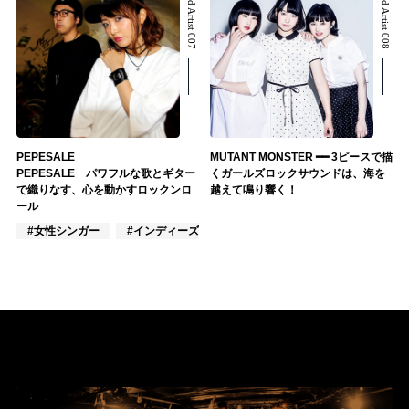
Related Artist 007
Related Artist 008
PEPESALE
MUTANT MONSTER ━━ 3ピースで描
PEPESALE パワフルな歌とギター
くガールズロックサウンドは、海を
で織りなす、心を動かすロックンロ
越えて鳴り響く！
ール
#女性シンガー
#インディーズ
#混合バンド