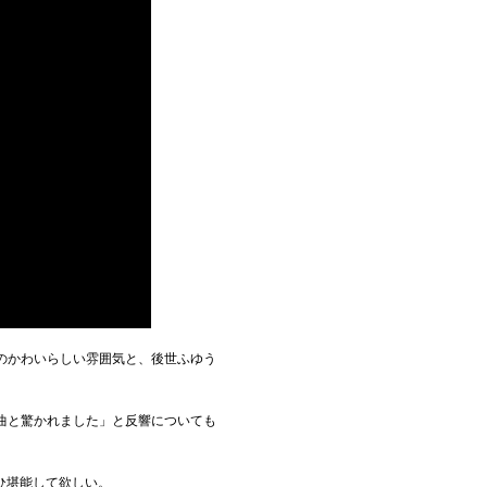
のかわいらしい雰囲気と、後世ふゆう
選曲と驚かれました」と反響についても
ひ堪能して欲しい。