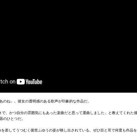
あのね」。彼女の透明感のある歌声が印象的な作品だ。
きで、かつ自分の雰囲気にもあった楽曲だと思って選曲しました」と教えてくれた
器のひとつだ。
傘を差してうつむく後世ふゆうの姿が映し出されている。ぜひ目と耳で何度も作品