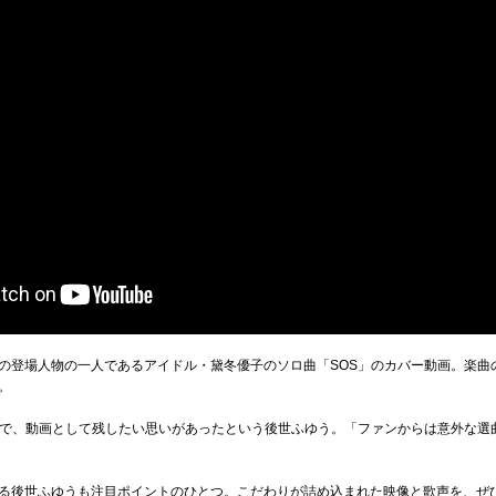
の登場人物の一人であるアイドル・黛冬優子のソロ曲「SOS」のカバー動画。楽曲
。
好きで、動画として残したい思いがあったという後世ふゆう。「ファンからは意外な
る後世ふゆうも注目ポイントのひとつ。こだわりが詰め込まれた映像と歌声を、ぜ