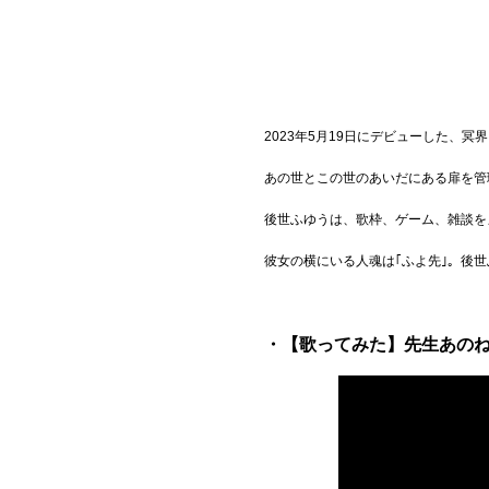
2023年5月19日にデビューした、
あの世とこの世のあいだにある扉を管
後世ふゆうは、歌枠、ゲーム、雑談を
彼女の横にいる人魂は｢ふよ先｣。後
・【歌ってみた】先生あのね/TO