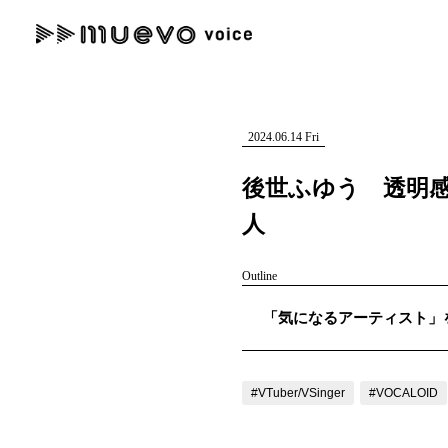
muevo media
記事を検索する
"読者の声を形にする”音楽特化メディア
2024.06.14 Fri
後世ふゆう 透明
人
人気ワード
Outline
MENU
「気になるアーティスト」を紹
#男性SSW
#ポップス
#女性SSW
#ロック
#男性シンガー
記事一覧
プレスリリース一覧
#VTuber/VSinger
#VOCALOID
会社概要