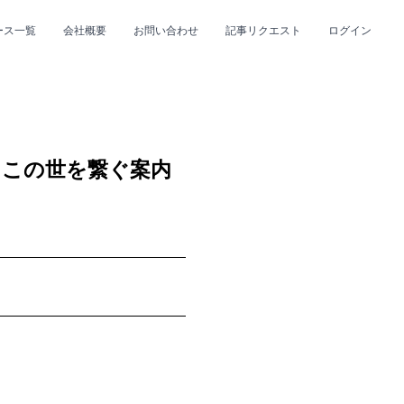
ース一覧
会社概要
お問い合わせ
記事リクエスト
ログイン
CLOSE
CLOSE
とこの世を繋ぐ案内
プ
#R&B/ソウル