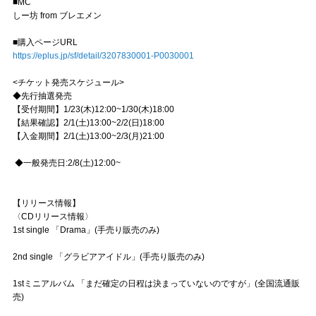
■MC
しー坊 from ブレエメン
■購入ページURL
https://eplus.jp/sf/detail/3207830001-P0030001
<チケット発売スケジュール>
◆先行抽選発売
【受付期間】1/23(木)12:00~1/30(木)18:00
【結果確認】2/1(土)13:00~2/2(日)18:00
【入金期間】2/1(土)13:00~2/3(月)21:00
◆一般発売日:2/8(土)12:00~
【リリース情報】
〈CDリリース情報〉
1st single 「Drama」(手売り販売のみ)
2nd single 「グラビアアイドル」(手売り販売のみ)
1stミニアルバム 「まだ確定の日程は決まっていないのですが」(全国流通販
売)