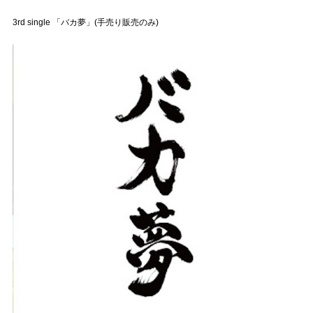
3rd single 「バカ夢」(手売り販売のみ)