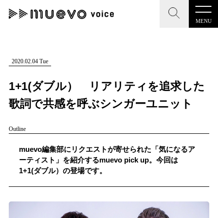
MENU
CLOSE
CLOSE
muevo media
記事を検索する
2020.02.04 Tue
"読者の声を形にする”音楽特化メディア
1+1(ダブル） リアリティを追求した
歌詞で共感を呼ぶシンガーユニット
Outline
MENU
人気ワード
記事一覧
muevo編集部にリクエストが寄せられた「気になるア
#男性SSW
#ポップス
#女性SSW
#ロック
ーティスト」を紹介するmuevo pick up。今回は
プレスリリース一覧
1+1(ダブル）の登場です。
#男性シンガー
#HR/HM
#女性シンガー
会社概要
#ヒップホップ
#男性シンガーグループ
#R&B/ソウル
お問い合わせ