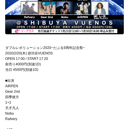
ダブルレボリューション2020~だぶる9周年記念祭~
2020/2/20(木) @渋谷VUENOS
OPEN 17:00 / START 17:20
前売り4000円(別途1D)
当日 4500円(別途1D)
■出演
AIRPEN
Gear 2nd
四季彼方
1+1
天才凡人
Nobu
Rafvery