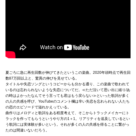
夏ごろに急に再生回数が伸びてきたというこの楽曲。2020年頭時点で再生回
数87万回以上と、驚異の伸びを見せている。
タイトルや失恋ソングというコピーからも分かる通り、この楽曲で歌われて
いるのは忘れられないような失恋についてだ。≪ただ泣いて思い出に縋り/あ
の時はよかったなんてそう言っても君はもう戻らない≫といった歌詞が多く
の人の共感を呼び、YouTubeのコメント欄は辛い失恋を忘れられない人たち
の恋のエピソードで溢れかえっている。
曲作りはメロディと歌詞をある程度考えて、そこからトラックメイカーにト
ラックを作ってもらうというやり方の1＋1。リアリティを追及しているとい
う歌詞には実体験が多いという。それが多くの人の共感を得ることに繋がっ
たのは間違いないだろう。