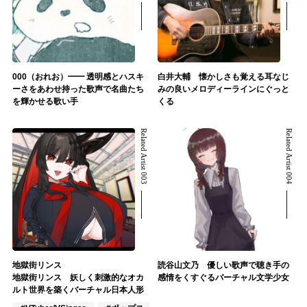
000（おれお）━━ 透明感とハスキ
白井大輔 懐かしさも覚える耳なじ
ーさをあわせ持った歌声で名曲たち
みの良いメロディーラインにぐっと
を輝かせる歌い手
くる
Related Artist 003
Related Artist 004
地獄街リンス
読谷山文乃 優しい歌声で聴き手の
地獄街リンス 妖しく刺激的なオカ
感情をくすぐるバーチャル文学少女
ルト世界を築くバーチャル日本人形