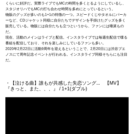
Official SNS
くらいに好評だ。実際ライブでもMCの時間を多くとるようにしているし、
スタジオリハでもMCの打ち合わせ時間を多めにとっているという。
物販のグッズが多いのも1+1の特徴の一つ。スピードくじやタオルにパーカ
ーなど、CDジャケット同様に自分たちでデザインを手掛けたグッズを多く
販売している。物販には自分たちも立つというから、ファンには唾涎もの
だ。
現在、活動のメインはライブと配信。インスタライブでは毎週生配信で喋る
番組を配信しており、それを楽しみにしているファンも多い。
2020年2月22日に活動9周年を迎えるということで、2月20日には渋谷ブエ
ノスにて周年記念イベントが行われる。インスタライブ同様そちらにも注目
だ。
・【泣ける曲】誰もが共感した失恋ソング... 【MV】
『きっと、また、、、』 / 1+1(ダブル)