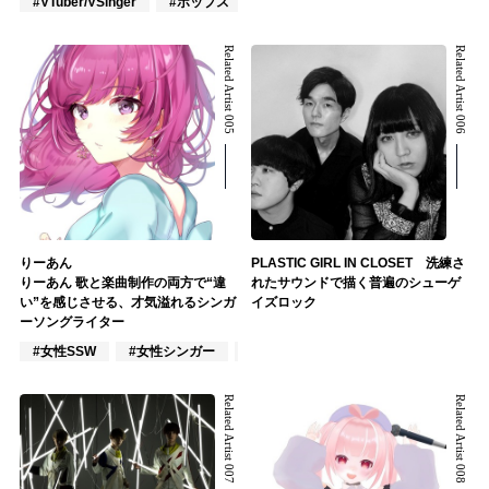
#VTuber/VSinger
#ポップス
#アニメ/ゲーム
Related Artist 005
Related Artist 006
りーあん
PLASTIC GIRL IN CLOSET 洗練さ
りーあん 歌と楽曲制作の両方で“違
れたサウンドで描く普遍のシューゲ
い”を感じさせる、才気溢れるシンガ
イズロック
ーソングライター
#女性SSW
#女性シンガー
#インディーズ
Related Artist 007
Related Artist 008