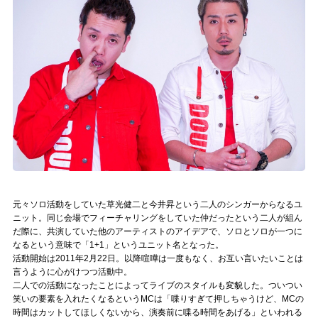
記事リクエスト
ログイン
LINK
muevoクラウドファンディング
muevoコミュニティ
ぶいクラ！by muevo
元々ソロ活動をしていた草光健二と今井昇という二人のシンガーからなるユ
ぶいコミュ！by muevo
ニット。同じ会場でフィーチャリングをしていた仲だったという二人が組ん
だ際に、共演していた他のアーティストのアイデアで、ソロとソロが一つに
ぶいマガ！ by muevo
なるという意味で「1+1」というユニット名となった。
活動開始は2011年2月22日。以降喧嘩は一度もなく、お互い言いたいことは
言うように心がけつつ活動中。
二人での活動になったことによってライブのスタイルも変貌した。ついつい
Follow us
笑いの要素を入れたくなるというMCは「喋りすぎて押しちゃうけど、MCの
時間はカットしてほしくないから、演奏前に喋る時間をあげる」といわれる