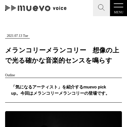
MENU
CLOSE
CLOSE
muevo media
記事を検索する
2021.07.13 Tue
"読者の声を形にする”音楽特化メディア
メランコリーメランコリー 想像の上
で光る確かな音楽的センスを鳴らす
Outline
MENU
人気ワード
記事一覧
「気になるアーティスト」を紹介するmuevo pick
#男性SSW
#ポップス
#女性SSW
#ロック
up。今回はメランコリーメランコリーの登場です。
プレスリリース一覧
#男性シンガー
#HR/HM
#女性シンガー
会社概要
#ヒップホップ
#男性シンガーグループ
#R&B/ソウル
お問い合わせ