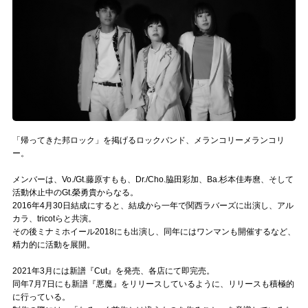
記事リクエスト
ログイン
LINK
muevoクラウドファンディング
「帰ってきた邦ロック」を掲げるロックバンド、メランコリーメランコリ
muevoコミュニティ
ー。
ぶいクラ！by muevo
メンバーは、Vo./Gt.藤原すもも、Dr./Cho.脇田彩加、Ba.杉本佳寿麿、そして
活動休止中のGt.榮勇貴からなる。
2016年4月30日結成にすると、結成から一年で関西ラバーズに出演し、アル
ぶいコミュ！by muevo
カラ、tricotらと共演。
その後ミナミホイール2018にも出演し、同年にはワンマンも開催するなど、
ぶいマガ！ by muevo
精力的に活動を展開。
2021年3月には新譜『Cut』を発売、各店にて即完売。
Follow us
同年7月7日にも新譜『悪魔』をリリースしているように、リリースも積極的
に行っている。