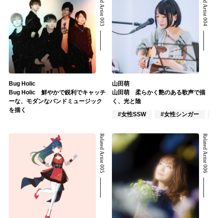
Related Artist 003
Related Artist 004
Bug Holic
山田萌
Bug Holic 鮮やかで鋭利でキャッチ
山田萌 柔らかく艶のある歌声で描
ーな、モダンなバンドミュージック
く、光と陰
を描く
#女性SSW
#女性シンガー
Related Artist 005
Related Artist 006