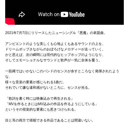
2021年7月7日にリリースしたニューシングル『悪魔』の表題曲。
アンビエントのような美しくも心地よくもあるサウンドの上を、
ドリームポップさながらのおぼろげなメロディーが走っていく。
かと思えば、次の瞬間には現代的なヒップホップのようになり、
そしてエモーショナルなサウンドと歌声が一気に全体を覆う。
一筋縄ではいかないこのバンドのセンスが余すところなく発揮されたよう
な、
様々な音楽の要素が感じられる1曲だ。
それでいて嫌な違和感がないところに、センスが光る。
「歌詞を書く時には映像込みで再生される」
「MVを作るときにはMV込みの作品を作るようにしている」
というその視覚的な要素にも惹きつけられる。
目と耳の両方で堪能できる作品であることは間違いない。