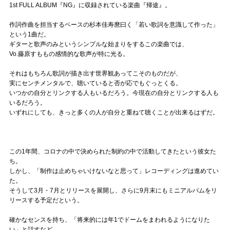
1st FULL ALBUM『NG』に収録されている楽曲『帰途』。
作詞作曲を担当するベースの杉本佳寿麿曰く「若い歌詞を意識して作った」
という1曲だ。
ギターと歌声のみというシンプルな始まりをするこの楽曲では、
Vo.藤原すももの感情的な歌声が特に光る。
それはもちろん歌詞が描き出す世界観あってこそのものだが、
実にセンチメンタルで、聴いていると否が応でもぐっとくる。
いつかの自分とリンクする人もいるだろう。今現在の自分とリンクする人も
いるだろう。
いずれにしても、きっと多くの人が自分と重ねて聴くことが出来るはずだ。
この1年間、コロナの中で決められた制約の中で活動してきたという彼女た
ち。
しかし、「制作は止めちゃいけないなと思って」レコーディングは進めてい
た。
そうして3月・7月とリリースを展開し、さらに9月末にもミニアルバムをリ
リースする予定だという。
確かなセンスを持ち、「将来的には年1でドームをまわれるようになりた
い」と話すなど、