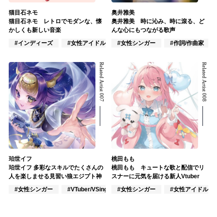
猫目石ネモ
奥井雅美
猫目石ネモ レトロでモダンな、懐
奥井雅美 時に沁み、時に滾る、ど
かしくも新しい音楽
んな心にもつながる歌声
#インディーズ
#女性アイドル
#女性シンガー
#VTuber/VSinger
#作詞/作曲家
Related Artist 007
Related Artist 008
珀世イフ
桃田もも
珀世イフ 多彩なスキルでたくさんの
桃田もも キュートな歌と配信でリ
人を楽しませる見習い狼エジプト神
スナーに元気を届ける新人Vtuber
#女性シンガー
#VTuber/VSinger
#女性シンガー
#アカペラ
#女性アイドル