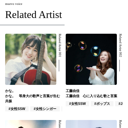
muevo voice
Related Artist
Related Artist 001
Related Artist 002
かな。
工藤由佳
かな。 等身大の歌声と言葉が生む
工藤由佳 心に入り込む歌と言葉
共振
#女性SSW
#ポップス
#J-P
#女性SSW
#女性シンガー
#インディーズ