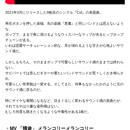
2021年3月にリリースした9枚目のシングル『Cut』の表題曲。
再生ボタンを押した途端、先の楽曲『悪魔』と同じバンドとは思えないよう
な、
ポップで、まるで夜に溶けるようなウィスパーなラップが光るヒップホップ
チューンが走る。
いわば恋愛サーキュレーション的な、耳が溺れるような甘さが心地よいサウ
ンド感だ。
しかしもちろん、そのままポップで可愛らしいサウンド感のままでは終わら
ない。
サビパートでは歪んだギターや重たいバンドサウンドが荒々しくかき鳴らさ
れ、
可愛らしい世界観は一変する。そしてまた、何事もなかったかのように元の
サウンド感に戻るのだ。
時にサイケな展開になるなど、目まぐるしく変わるサウンド感の楽曲だが、
それでもやはり嫌な違和感はない。
むしろ何度も聴きたくなるような中毒性がある1曲だ。
・MV 「帰途」 メランコリーメランコリー