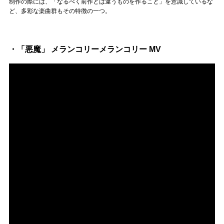
Official SNS
制作の際には、「なるべく前作とは違うものを作ること」を意識しているな
ど、多彩な楽曲群もその特徴の一つ。
・「悪魔」 メランコリーメランコリー MV