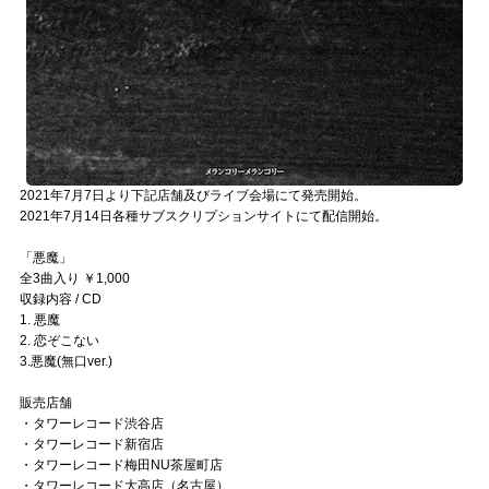
2021年7月7日より下記店舗及びライブ会場にて発売開始。
2021年7月14日各種サブスクリプションサイトにて配信開始。
「悪魔」
全3曲入り ￥1,000
収録内容 / CD
1. 悪魔
2. 恋ぞこない
3.悪魔(無口ver.)
販売店舗
・タワーレコード渋谷店
・タワーレコード新宿店
・タワーレコード梅田NU茶屋町店
・タワーレコード大高店（名古屋）