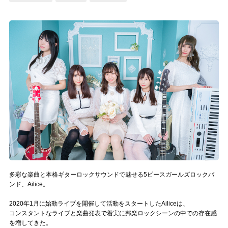
記事リクエスト
ログイン
LINK
muevoクラウドファンディング
muevoコミュニティ
ぶいクラ！by muevo
ぶいコミュ！by muevo
ぶいマガ！ by muevo
多彩な楽曲と本格ギターロックサウンドで魅せる5ピースガールズロックバ
ンド、Ailice。
2020年1月に始動ライブを開催して活動をスタートしたAiliceは、
Follow us
コンスタントなライブと楽曲発表で着実に邦楽ロックシーンの中での存在感
を増してきた。