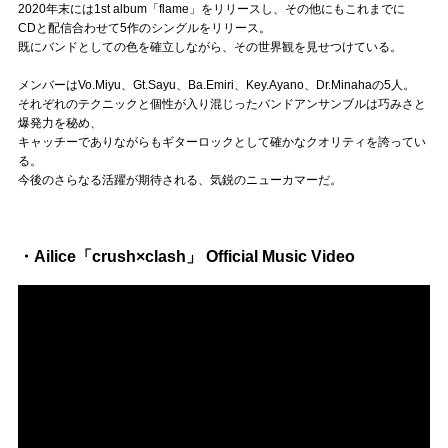
Official SNS
2020年末には1st album「flame」をリリースし、その他にもこれまでに
CDと配信合わせて5作のシングルをリリース。
既にバンドとしての色を確立しながら、その世界観を見せつけている。
メンバーはVo.Miyu、Gt.Sayu、Ba.Emiri、Key.Ayano、Dr.Minahaの5人。
それぞれのテクニックと個性が入り混じったバンドアンサンブルは巧みさと
爆発力を秘め、
キャッチーでありながらもギターロックとして確かなクオリティを誇ってい
る。
今後のさらなる活躍が期待される、気鋭のニューカマーだ。
・Ailice「crush×clash」 Official Music Video