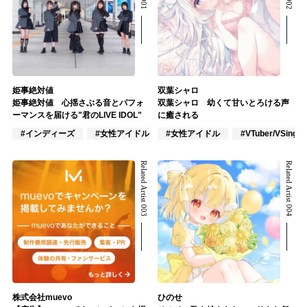
姫事絶対値
双葉シャロ
姫事絶対値 心揺さぶる音とパフォ
双葉シャロ 幼くて甘いとろける声
ーマンスを届ける"君のLIVE IDOL"
に癒される
#インディーズ
#女性アイドル
#女性アイドル
#ポップス
#VTuber/VSinger
Related Artist 003
Related Artist 004
株式会社muevo
ひのせ