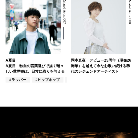
Related Artist 007
Related Artist 008
A夏目
岡本真夜 デビュー25周年（現在26
A夏目 独自の言葉選びで描く瑞々
周年）を越えて今なお歌い続ける稀
しい世界観は、日常に彩りを与える
代のレジェンドアーティスト
#ラッパー
#ヒップホップ
#J-POP