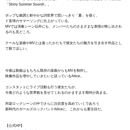
「Shiny Summer Sound!」。
ポップな曲調と鮮やかな詞世界で思いっきり「夏」を描く、
ド直球のサマーソングに仕上がっている。
MVでは演奏シーン以外にも、メンバーたちのさまざまな表情が映し出され
るのも見どころ。
クールな楽曲やMVとは違ったかたちで彼女たちの魅力を引き出す作品とし
て観てほしい。
今後は新曲はもちろん既存の楽曲からもMVを制作し、
映像作品を増やしていきたいと語っているAilice。
コンスタントにライブ活動も行う彼女たちが、
今後どのような世界観を見せてくれるのかますます期待が高まる。
邦楽ロックシーンの中でさらに注目度を高めていくであろう
新時代のガールズロックバンドAiliceに、これからも要注目だ。
【公式HP】