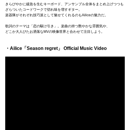
きらびやかに緩急を生むキーボード、アンサンブル全体をまとめ上げつつも
ざらついたコードワークで切れ味を増すギター。
楽器隊がそれぞれ技巧派として魅せてくれるのもAiliceの魅力だ。
歌詞のテーマは「恋の駆け引き」。楽曲の持つ艶やかな雰囲気や、
どこか大人びたお洒落なMVの映像世界と合わせて注目しよう。
・Ailice「Season regret」 Official Music Video