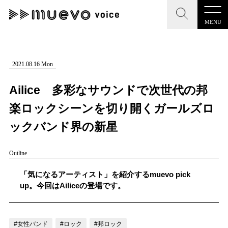
MENU
CLOSE
CLOSE
muevo media
記事を検索する
2021.08.16 Mon
"読者の声を形にする”音楽特化メディア
Ailice 多彩なサウンドで次世代の邦
楽ロックシーンを切り開くガールズロ
ックバンド界の新星
MENU
人気ワード
Outline
記事一覧
#男性SSW
#ポップス
#女性SSW
#ロック
「気になるアーティスト」を紹介するmuevo pick
プレスリリース一覧
#男性シンガー
#HR/HM
#女性シンガー
up。今回はAiliceの登場です。
会社概要
#ヒップホップ
#男性シンガーグループ
#R&B/ソウル
お問い合わせ
#女性バンド
#ロック
#邦ロック