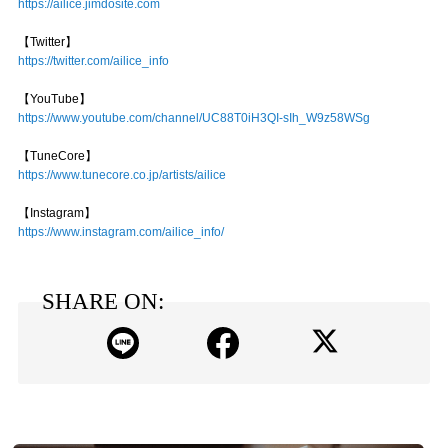
https://ailice.jimdosite.com
【Twitter】
https://twitter.com/ailice_info
【YouTube】
https://www.youtube.com/channel/UC88T0iH3QI-sIh_W9z58WSg
【TuneCore】
https://www.tunecore.co.jp/artists/ailice
【Instagram】
https://www.instagram.com/ailice_info/
SHARE ON: