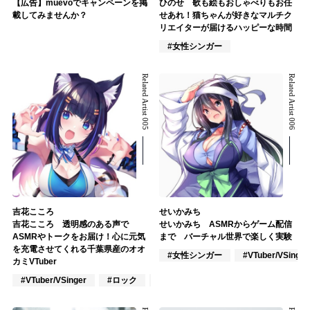
【広告】muevoでキャンペーンを掲
ひのせ 歌も絵もおしゃべりもお任
載してみませんか？
せあれ！猫ちゃんが好きなマルチク
リエイターが届けるハッピーな時間
#女性シンガー
Related Artist 005
Related Artist 006
吉花こころ
せいかみち
吉花こころ 透明感のある声で
せいかみち ASMRからゲーム配信
ASMRやトークをお届け！心に元気
まで バーチャル世界で楽しく実験
を充電させてくれる千葉県産のオオ
#女性シンガー
#VTuber/VSinger
カミVTuber
#VTuber/VSinger
#ロック
#アニメ/ゲーム