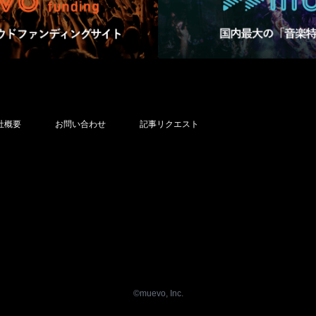
社概要
お問い合わせ
記事リクエスト
©︎muevo, Inc.