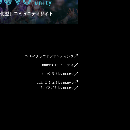
muevoクラウドファンディング
muevoコミュニティ
ぶいクラ！by muevo
ぶいコミュ！by muevo
ぶいマガ！ by muevo