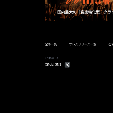
記事一覧
プレスリリース一覧
会
Follow us
Official SNS