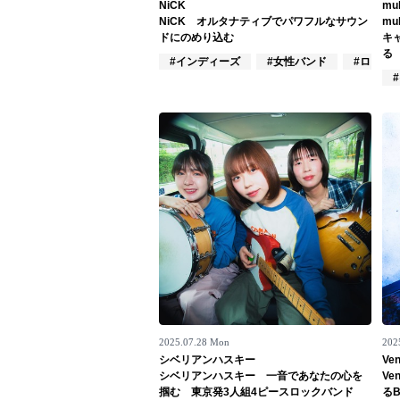
NiCK
mu
NiCK オルタナティブでパワフルなサウン
m
Official SNS
ドにのめり込む
キ
る
#インディーズ
#女性バンド
#ロック
2025.07.28 Mon
202
シベリアンハスキー
Ve
シベリアンハスキー 一音であなたの心を
V
掴む 東京発3人組4ピースロックバンド
るB