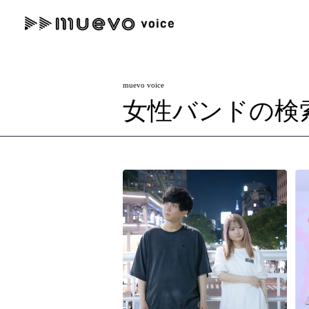
muevo media
記事を検索する
muevo voice
"読者の声を形にする”音楽特化メディア
女性バンドの検
人気ワード
MENU
#男性SSW
#ポップス
#女性SSW
#ロック
#男性シンガー
記事一覧
プレスリリース一覧
会社概要