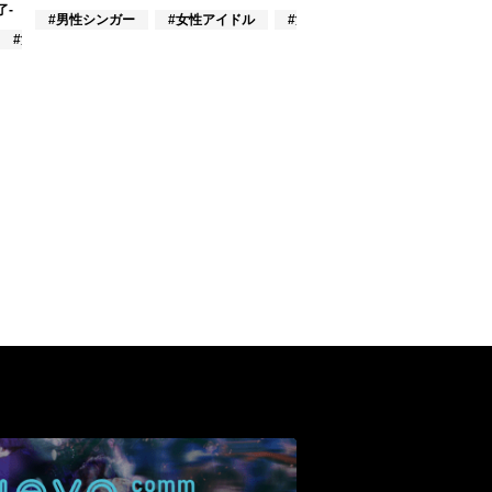
了-
#男性シンガー
#女性アイドル
#女性バンド
#女性バンド