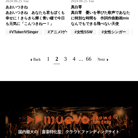
2024.06.25 Tue
2024.06.25 Tue
あおいつきね
真白零
あおいつきね あなたも君もぼくも
真白零 憂いを帯びた歌声であなた
幸せに！きらきら輝く青い瞳で今日
に特別な時間を 作詞作曲動画mix
も元気に「こんつきねー！」
なんでもできる飛べない天使
#VTuber/VSinger
#アニメ/ゲーム
#女性SSW
#女性シンガー
1
2
3
4
...
66
Back
Next