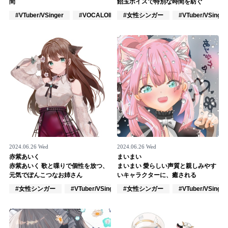
Official SNS
間
飴玉ボイスで特別な時間を紡ぐ
#VTuber/VSinger
#VOCALOID
#女性シンガー
#アニメ/ゲーム
#VTuber/VSinger
2024.06.26 Wed
2024.06.26 Wed
赤紫あいく
まいまい
赤紫あいく 歌と喋りで個性を放つ、
まいまい 愛らしい声質と親しみやす
元気でぽんこつなお姉さん
いキャラクターに、癒される
#女性シンガー
#VTuber/VSinger
#女性シンガー
#ポップス
#VTuber/VSinger