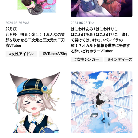
2024.06.26 Wed
2024.06.25 Tue
卯月桜
はこわけあみ / はこわけりこ
卯月桜 明るく楽しく！みんなの笑
はこわけあみ / はこわけりこ 決し
顔を咲かせる二次元と三次元の二刀
て開けてはいけないパンドラの
流VTuber
箱！？オカルト情報を世界に発信す
る酔いどれホラーVTuber
#女性アイドル
#VTuber/VSinger
#ポップス
#女性シンガー
#インディーズ