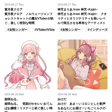
2024.06.27 Thu
2024.06.27 Thu
記事リクエスト
紫月夜クロア
神咒まりあ from 神咒~Kajiri~
紫月夜クロア ノルウェージャンフ
神咒まりあ from 神咒~Kajiri~ クオ
ログイン
ォレストキャットの魔女VTuberが紡
リティとオリジナリティを高いレベ
ぐ、楽しく特別な時間
ルで両立させる希有なアーティスト
#女性シンガー
#VTuber/VSinger
#女性シンガー
#VOCALOID
#インディーズ
LINK
muevoクラウドファンディング
muevoコミュニティ
ぶいクラ！by muevo
ぶいコミュ！by muevo
ぶいマガ！ by muevo
2024.06.26 Wed
2024.06.26 Wed
姫咲ねる。
みけだ
Follow us
姫咲ねる。 笑顔がかわいいおてん
みけだ あま～いコロンとした歌声
ばお嬢様！リスナーと紡ぐ楽しい時
をあなたにお届け！いちごミルクの