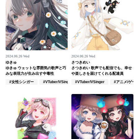
2024.06.26 Wed
2024.06.26 Wed
ゆきゅ
さつきめい
ゆきゅ ウェットな雰囲気の歌声と巧
さつきめい 歌声でも配信でも、幸せ
みな表現力が生み出す中毒性
や楽しさを届けてくれる配達員
#女性シンガー
#VTuber/VSinger
#VTuber/VSinger
#アニメ/ゲーム
#アニメ/ゲー