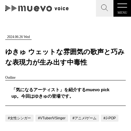
MENU
CLOSE
CLOSE
muevo media
記事を検索する
2024.06.26 Wed
"読者の声を形にする”音楽特化メディア
ゆきゅ ウェットな雰囲気の歌声と巧み
な表現力が生み出す中毒性
Outline
MENU
人気ワード
記事一覧
「気になるアーティスト」を紹介するmuevo pick
#男性SSW
#ポップス
#女性SSW
#ロック
up。今回はゆきゅの登場です。
プレスリリース一覧
#男性シンガー
#HR/HM
#女性シンガー
会社概要
#ヒップホップ
#男性シンガーグループ
#R&B/ソウル
#女性シンガー
#VTuber/VSinger
#アニメ/ゲーム
#J-POP
お問い合わせ