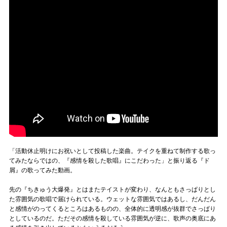
「活動休止明けにお祝いとして投稿した楽曲。テイクを重ねて制作する歌っ
てみたならではの、『感情を殺した歌唱』にこだわった」と振り返る『ド
屑』の歌ってみた動画。
先の『ちきゅう大爆発』とはまたテイストが変わり、なんともさっぱりとし
た雰囲気の歌唱で届けられている。ウェットな雰囲気ではあるし、だんだん
と感情がのってくるところはあるものの、全体的に透明感が抜群でさっぱり
としているのだ。ただその感情を殺している雰囲気が逆に、歌声の奥底にあ