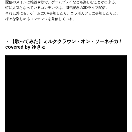
Official SNS
配信のメインは雑談や歌で、ゲームプレイなども楽しむことが出来る。
特に人気となっているコンテンツは、周年記念の3Dライブ配信。
それ以外にも、ゲームにCV参加したり、コラボカフェに参加したりと、
様々な楽しめるコンテンツを発信している。
・【歌ってみた】ミルククラウン・オン・ソーネチカ /
covered by ゆきゅ