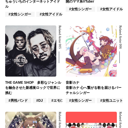
ちゅういちのインターネットアイド
開のママ系VTuber
ル
#女性シンガー
#女性アイドル
#女性シンガー
#女性アイドル
#VTuber/VSinger
Related Artist 005
Related Artist 006
THE GAME SHOP 多彩なジャンル
音影カナ
を融合させた新感覚ロックで世界に
音影カナ 心へ繋がる歌を届けるバー
挑む
チャルシンガー
#男性バンド
#DJ
#エモ/スクリーモ
#女性シンガー
#女性ユニット
Related Artist 007
Related Artist 008