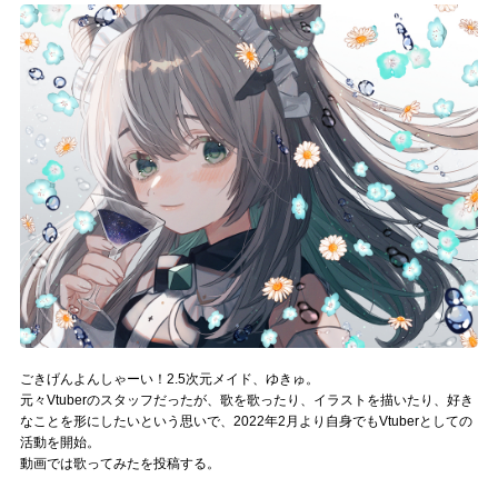
記事リクエスト
ログイン
LINK
muevoクラウドファンディング
muevoコミュニティ
ぶいクラ！by muevo
ぶいコミュ！by muevo
ごきげんよんしゃーい！2.5次元メイド、ゆきゅ。
ぶいマガ！ by muevo
元々Vtuberのスタッフだったが、歌を歌ったり、イラストを描いたり、好き
なことを形にしたいという思いで、2022年2月より自身でもVtuberとしての
活動を開始。
Follow us
動画では歌ってみたを投稿する。