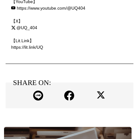
【YouTube】
https://www.youtube.com/@UQ404
【X】
@UQ_404
【Lit.Link】
https://lit.link/UQ
SHARE ON: