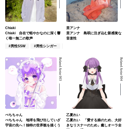
Chiaki
里アンナ
Chiaki 自在で軽やかなのに深く響
里アンナ 島唄に注ぎ込む新感覚な
く唯一無二の歌声
音楽性
#男性SSW
#男性シンガー
#インディーズ
Related Artist 003
Related Artist 004
ぺちちゃん
乙夏れい
ぺちちゃん 地球を飛び出していざ
乙夏れい 「愛する娘のため、大好
宇宙の先へ！独特の世界観を描くう
きなリスナーのため」癒しオーラ全