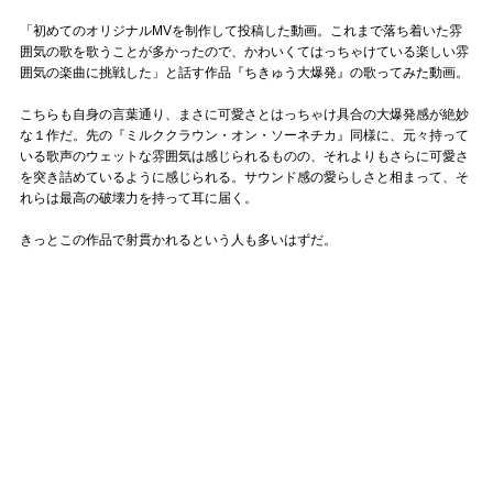
「初めてのオリジナルMVを制作して投稿した動画。これまで落ち着いた雰
囲気の歌を歌うことが多かったので、かわいくてはっちゃけている楽しい雰
囲気の楽曲に挑戦した」と話す作品『ちきゅう大爆発』の歌ってみた動画。
こちらも自身の言葉通り、まさに可愛さとはっちゃけ具合の大爆発感が絶妙
な１作だ。先の『ミルククラウン・オン・ソーネチカ』同様に、元々持って
いる歌声のウェットな雰囲気は感じられるものの、それよりもさらに可愛さ
を突き詰めているように感じられる。サウンド感の愛らしさと相まって、そ
れらは最高の破壊力を持って耳に届く。
きっとこの作品で射貫かれるという人も多いはずだ。