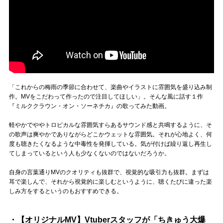
「これからの梅雨の季節に合わせて、楽曲やイラストに雰囲気を盛り込み制
作。MVをこだわって作ったので注目してほしい」。そんな風に話す１作
『ミルククラウン・オン・ソーネチカ』の歌ってみた動画。
軽やかでややトロピカルな雰囲気すらあるサウンド感と共鳴するように、そ
の歌声は爽やかでありながらどこかウェットな雰囲気。それが心地よく、何
度も聴きたくなるような中毒性を発揮している。気が付けば繰り返し再生し
てしまっているという人も少なくないのではないだろうか。
自身の言葉通りMVのクオリティも抜群で、視覚的な吸引力も抜群。まずは
耳で楽しんで、それから視覚的に楽しむというように、聴くたびに違った楽
しみ方をするというのもおすすめできる。
・【オリジナルMV】Vtuberスタッフが「ちきゅう大爆