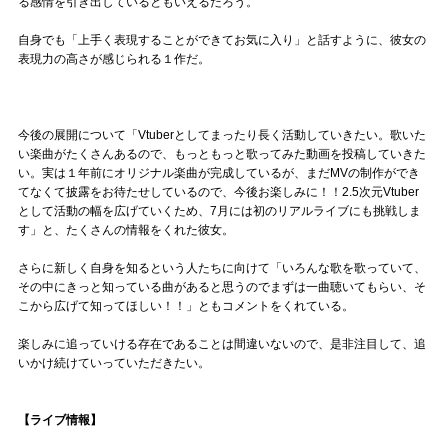
る感情を引き出しているともいえるだろう。
自身でも「上手く表現することができてお気に入り」と話すように、彼女の
表現力の高さが感じられる１作だ。
今後の展開について「Vtuberとしてまったり長く活動していきたい。歌いた
い楽曲がたくさんあるので、もっともっと歌ってみた動画を投稿していきた
い。実は１年前にオリジナル楽曲が完成しているが、まだMVの制作ができ
てなくて披露をお待たせしているので、今後お楽しみに！！2.5次元Vtuber
として活動の幅を広げていくため、7月には初のリアルライブにも挑戦しま
す」と、たくさんの情報をくれた彼女。
さらに新しく自身を知るという人たちに向けて「いろんな歌を歌っていて、
その中にきっと知っている曲があると思うのでまずは一曲聴いてもらい、そ
こから広げて知ってほしい！！」ともコメントをくれている。
楽しみに追っていける存在であることは間違いないので、是非注目して、追
いかけ続けていっていただきたい。
【ライブ情報】