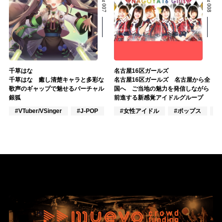
千草はな
名古屋16区ガールズ
千草はな 癒し清楚キャラと多彩な
名古屋16区ガールズ 名古屋から全
歌声のギャップで魅せるバーチャル
国へ ご当地の魅力を発信しながら
銀狐
前進する新感覚アイドルグループ
#VTuber/VSinger
#J-POP
#女性アイドル
#ポップス
#