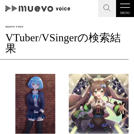
MENU
CLOSE
CLOSE
muevo media
muevo voice
VTuber/VSingerの検索結
記事を検索する
"読者の声を形にする”音楽特化メディア
果
MENU
人気ワード
記事一覧
#男性SSW
#ポップス
#女性SSW
#ロック
プレスリリース一覧
#男性シンガー
#HR/HM
#女性シンガー
会社概要
#ヒップホップ
#男性シンガーグループ
#R&B/ソウル
お問い合わせ