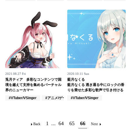
Official SNS
2021.08.27 Fri
2020.10.11 Sun
兎月ティア 多彩なコンテンツで国
藍月なくる
境を越えて支持を集めるバーチャル
藍月なくる 透き通る中にロックの香
界のニューカマー
りを乗せた多彩な歌声で引き付ける
#VTuber/VSinger
#アニメ/ゲーム
#VTuber/VSinger
#J-POP
1
...
64
65
66
Back
Next