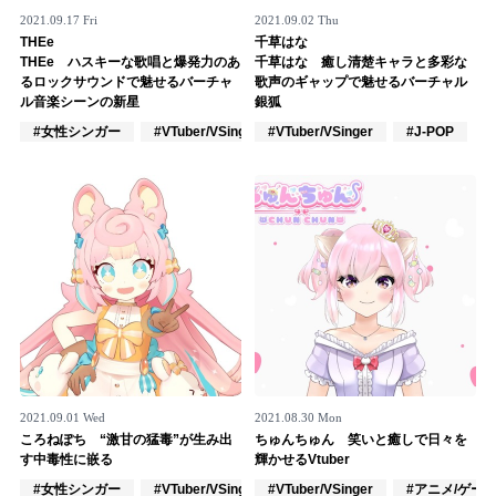
2021.09.17 Fri
2021.09.02 Thu
記事リクエスト
THEe
千草はな
THEe ハスキーな歌唱と爆発力のあ
千草はな 癒し清楚キャラと多彩な
ログイン
るロックサウンドで魅せるバーチャ
歌声のギャップで魅せるバーチャル
ル音楽シーンの新星
銀狐
#女性シンガー
#VTuber/VSinger
#VTuber/VSinger
#アニメ/ゲーム
#J-POP
LINK
muevoクラウドファンディング
muevoコミュニティ
ぶいクラ！by muevo
ぶいコミュ！by muevo
ぶいマガ！ by muevo
2021.09.01 Wed
2021.08.30 Mon
ころねぽち “激甘の猛毒”が生み出
ちゅんちゅん 笑いと癒しで日々を
Follow us
す中毒性に嵌る
輝かせるVtuber
#女性シンガー
#VTuber/VSinger
#VTuber/VSinger
#J-POP
#アニメ/ゲー