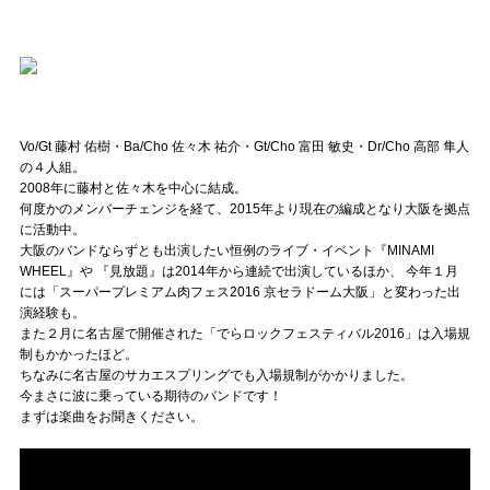
記事リクエスト
ログイン
Vo/Gt 藤村 佑樹・Ba/Cho 佐々木 祐介・Gt/Cho 富田 敏史・Dr/Cho 高部 隼人
LINK
の４人組。
2008年に藤村と佐々木を中心に結成。
muevoクラウドファンディング
何度かのメンバーチェンジを経て、2015年より現在の編成となり大阪を拠点
に活動中。
muevoコミュニティ
大阪のバンドならずとも出演したい恒例のライブ・イベント『MINAMI
WHEEL』や
『見放題』は2014年から連続で出演しているほか、
今年１月
ぶいクラ！by muevo
には「スーパープレミアム肉フェス2016 京セラドーム大阪」と変わった出
演経験も。
ぶいコミュ！by muevo
また２月に名古屋で開催された「でらロックフェスティバル2016」は入場規
制もかかったほど。
ぶいマガ！ by muevo
ちなみに名古屋のサカエスプリングでも入場規制がかかりました。
今まさに波に乗っている期待のバンドです！
まずは楽曲をお聞きください。
Follow us