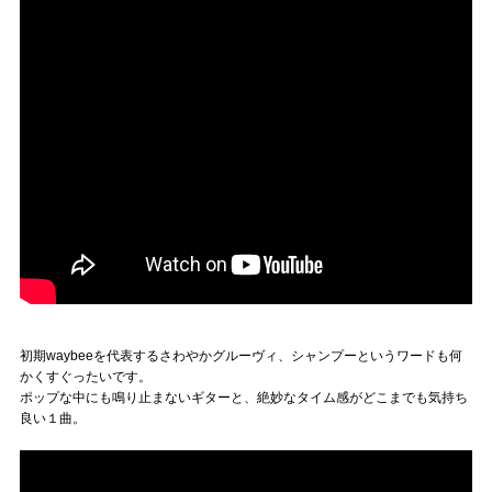
Official SNS
初期waybeeを代表するさわやかグルーヴィ、シャンプーというワードも何
かくすぐったいです。
ポップな中にも鳴り止まないギターと、絶妙なタイム感がどこまでも気持ち
良い１曲。