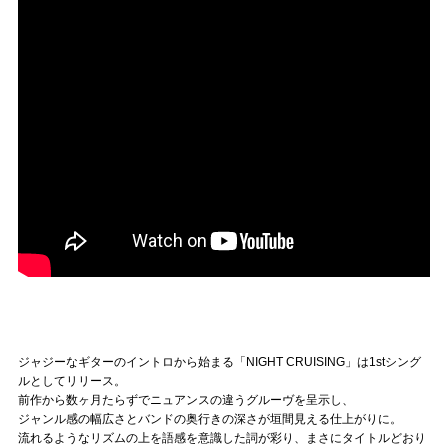
ジャジーなギターのイントロから始まる「NIGHT CRUISING」は1stシング
ルとしてリリース。
前作から数ヶ月たらずでニュアンスの違うグルーヴを呈示し、
ジャンル感の幅広さとバンドの奥行きの深さが垣間見える仕上がりに。
流れるようなリズムの上を語感を意識した詞が彩り、まさにタイトルどおり