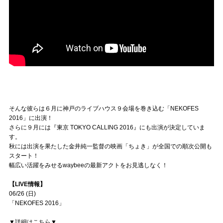
そんな彼らは６月に神戸のライブハウス９会場を巻き込む「NEKOFES
2016」に出演！
さらに９月には『東京 TOKYO CALLING 2016』にも出演が決定していま
す。
秋には出演を果たした金井純一監督の映画「ちょき」が全国での順次公開も
スタート！
幅広い活躍をみせるwaybeeの最新アクトをお見逃しなく！
【LIVE情報】
06/26 (日)
「NEKOFES 2016」
▼詳細はこちら▼