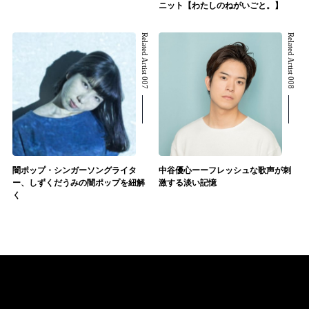
ニット【わたしのねがいごと。】
Related Artist 007
Related Artist 008
闇ポップ・シンガーソングライタ
中谷優心ーーフレッシュな歌声が刺
ー、しずくだうみの闇ポップを紐解
激する淡い記憶
く