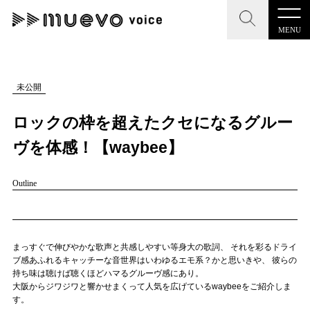
MENU
CLOSE
CLOSE
muevo media
記事を検索する
未公開
"読者の声を形にする”音楽特化メディア
ロックの枠を超えたクセになるグルー
ヴを体感！【waybee】
Outline
MENU
人気ワード
記事一覧
#男性SSW
#ポップス
#女性SSW
#ロック
プレスリリース一覧
#男性シンガー
#HR/HM
#女性シンガー
まっすぐで伸びやかな歌声と共感しやすい等身大の歌詞、
それを彩るドライ
ブ感あふれるキャッチーな音世界はいわゆるエモ系？かと思いきや、
彼らの
会社概要
#ヒップホップ
#男性シンガーグループ
#R&B/ソウル
持ち味は聴けば聴くほどハマるグルーヴ感にあり。
大阪からジワジワと響かせまくって人気を広げているwaybeeをご紹介しま
お問い合わせ
す。