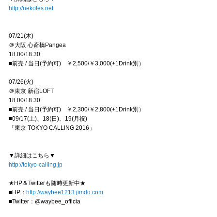
http://nekofes.net
07/21(木)
＠大阪 心斎橋Pangea
18:00/18:30
■前売 / 当日(予約可) ￥2,500/￥3,000(+1Drink別）
07/26(火)
＠東京 新宿LOFT
18:00/18:30
■前売 / 当日(予約可) ￥2,300/￥2,800(+1Drink別）
■09/17(土)、18(日)、19(月祝)
「東京 TOKYO CALLING 2016」
▼詳細はこちら▼
http://tokyo-calling.jp
★HP＆Twitterも随時更新中★
■HP：
http://waybee1213.jimdo.com
■Twitter：@waybee_officia