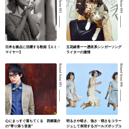
Related Artist 003
Related Artist 004
日米を拠点に活躍する歌姫【エミ・
立花綾香ーー憑依系シンガーソング
マイヤー】
ライターの激情
Related Artist 005
Related Artist 006
心にまっすぐ落ちてくる 西郷葉介
明るさや暗さ、強さ・弱さをコラー
の”寄り添う音楽”
ジュして表現するガールズポップユ