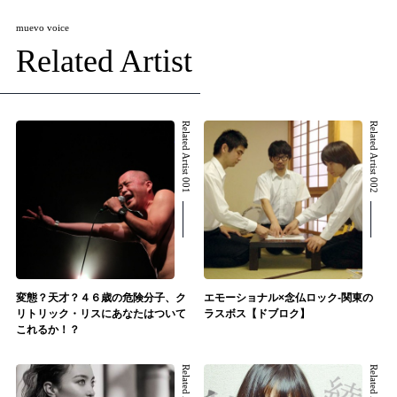
muevo voice
Related Artist
Related Artist 001
Related Artist 002
変態？天才？４６歳の危険分子、ク
エモーショナル×念仏ロック-関東の
リトリック・リスにあなたはついて
ラスボス【ドブロク】
これるか！？