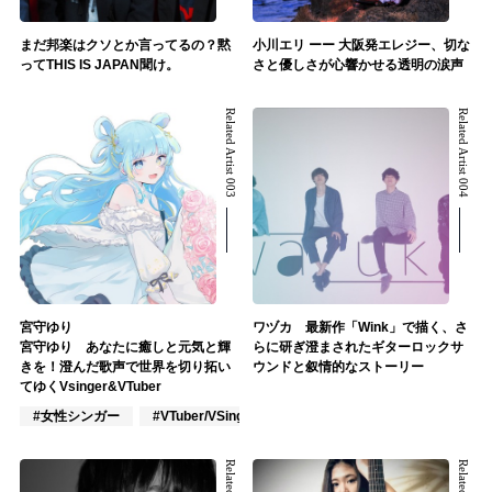
まだ邦楽はクソとか言ってるの？黙
小川エリ ーー 大阪発エレジー、切な
ってTHIS IS JAPAN聞け。
さと優しさが心響かせる透明の涙声
Related Artist 003
Related Artist 004
宮守ゆり
ワヅカ 最新作「Wink」で描く、さ
宮守ゆり あなたに癒しと元気と輝
らに研ぎ澄まされたギターロックサ
きを！澄んだ歌声で世界を切り拓い
ウンドと叙情的なストーリー
てゆくVsinger&VTuber
#女性シンガー
#VTuber/VSinger
#VOCALOID