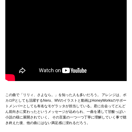
この曲で「リリィ、さよなら。」を知った人も多いだろう。 アレンジは、ボ
カロPとしても活躍するNeru、MVのイラストと動画はHoneyWorksのサポー
トメンバーとしても有名なモゲラッタが担当している。君に出会ってどんど
ん前向きに変わったというメッセージが込められ、一曲を通して甘酸っぱい
小説の様に展開されていく。 その言葉の一つ一つ丁寧に理解していく事で聴
き終えた後、他の曲にはない満足感に浸れるだろう。