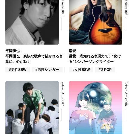
Related Artist 005
Related Artist 006
平岡優也
霧愛
平岡優也 爽快な歌声で描かれる言
霧愛 底知れぬ表現力で、“化け
葉に、心が動く
る”シンガーソングライター
#男性SSW
#男性シンガー
#インディーズ
#女性SSW
#J-POP
Related Artist 007
Related Artist 008