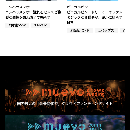
ニシハラスンホ
ピロカルピン
ニシハラスンホ 溢れるセンスと強
ピロカルピン ドリーミーでファン
烈な個性を兼ね備えて鳴らす
タジックな音世界が、確かに照らす
日常
#男性SSW
#J-POP
#混合バンド
#ポップス
#J-