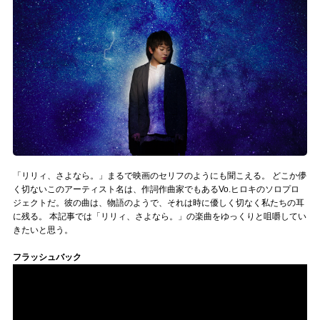
記事リクエスト
ログイン
LINK
muevoクラウドファンディング
muevoコミュニティ
「リリィ、さよなら。」まるで映画のセリフのようにも聞こえる。 どこか儚
ぶいクラ！by muevo
く切ないこのアーティスト名は、作詞作曲家でもあるVo.ヒロキのソロプロ
ジェクトだ。彼の曲は、物語のようで、それは時に優しく切なく私たちの耳
ぶいコミュ！by muevo
に残る。 本記事では「リリィ、さよなら。」の楽曲をゆっくりと咀嚼してい
きたいと思う。
ぶいマガ！ by muevo
フラッシュバック
Follow us