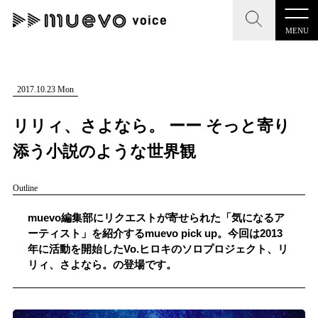
MENU
CLOSE
CLOSE
muevo media
記事を検索する
2017.10.23 Mon
"読者の声を形にする”音楽特化メディア
リリィ、さよなら。 ーー そっと寄り
添う小説のような世界観
Outline
MENU
人気ワード
記事一覧
muevo編集部にリクエストが寄せられた「気になるア
#男性SSW
#ポップス
#女性SSW
#ロック
ーティスト」を紹介するmuevo pick up。今回は2013
プレスリリース一覧
年に活動を開始したVo.ヒロキのソロプロジェクト、リ
#男性シンガー
#HR/HM
#女性シンガー
リィ、さよなら。の登場です。
会社概要
#ヒップホップ
#男性シンガーグループ
#R&B/ソウル
お問い合わせ