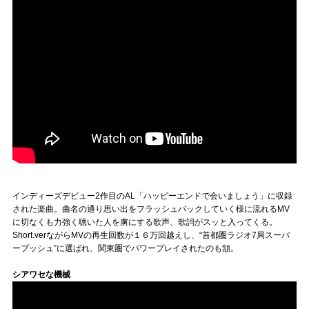
Official SNS
インディーズデビュー2作目のAL「ハッピーエンドで会いましょう」に収録
された楽曲。曲名の通り思い出をフラッシュバックしていく様に流れるMV
に切なくも力強く聴いた人を虜にする歌声、歌詞がスッと入ってくる。
Short.verながらMVの再生回数が１６万回越えし、“首都圏ラジオ7局スーパ
ープッシュ”に選ばれ、関東圏でパワープレイされたのも頷。
シアワセな機械