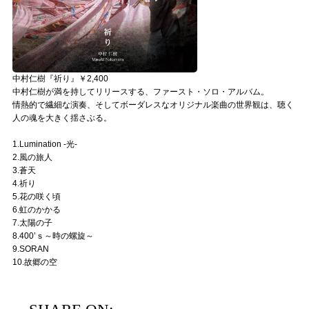
中村仁樹『祈り』￥2,400
中村仁樹が満を持してリリースする、ファースト・ソロ・アルバム。
情熱的で繊細な演奏、そしてボーダレスなオリジナル楽曲の世界観は、聴く
人の魂を大きく揺さぶる。
1.Lumination -光-
2.風の旅人
3.蒼天
4.祈り
5.花の咲く頃
6.虹のかかる
7.太陽の子
8.400’ｓ～時の螺旋～
9.SORAN
10.故郷の空