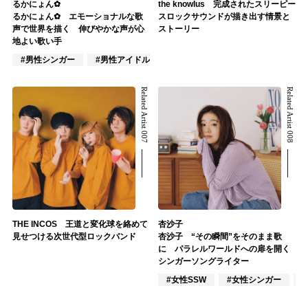
るかにょん✿
the knowlus 完成されたスリーピー
るかにょん✿ エモーショナルな歌
スロックサウンドが描き出す情景と
声で世界を描く 伸びやかな声が心
ストーリー
地よい歌い手
#男性シンガー
#男性アイドル
#VOCALOID
Related Artist 007
Related Artist 008
THE INCOS 王道と変化球を絡めて
杏沙子
見せつける次世代型ロックバンド
杏沙子 “その瞬間”をそのまま歌
に パラレルワールドへの扉を開く
シンガーソングライター
#女性SSW
#女性シンガー