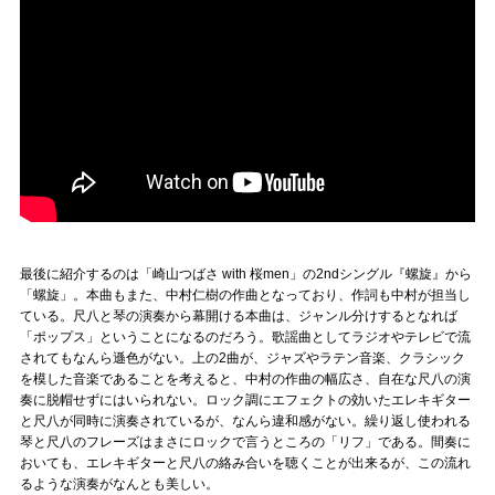
最後に紹介するのは「崎山つばさ with 桜men」の2ndシングル『螺旋』から
「螺旋」。本曲もまた、中村仁樹の作曲となっており、作詞も中村が担当し
ている。尺八と琴の演奏から幕開ける本曲は、ジャンル分けするとなれば
「ポップス」ということになるのだろう。歌謡曲としてラジオやテレビで流
されてもなんら遜色がない。上の2曲が、ジャズやラテン音楽、クラシック
を模した音楽であることを考えると、中村の作曲の幅広さ、自在な尺八の演
奏に脱帽せずにはいられない。ロック調にエフェクトの効いたエレキギター
と尺八が同時に演奏されているが、なんら違和感がない。繰り返し使われる
琴と尺八のフレーズはまさにロックで言うところの「リフ」である。間奏に
おいても、エレキギターと尺八の絡み合いを聴くことが出来るが、この流れ
るような演奏がなんとも美しい。