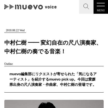
MENU
CLOSE
CLOSE
muevo media
記事を検索する
2018.08.22 Wed
"読者の声を形にする”音楽特化メディア
中村仁樹 ━━ 変幻自在の尺八演奏家、
中村仁樹の奏でる音楽！
Outline
MENU
人気ワード
記事一覧
muevo編集部にリクエストが寄せられた「気になるア
#男性SSW
#ポップス
#女性SSW
#ロック
ーティスト」を紹介するmuevo pick up。今回は愛媛
プレスリリース一覧
県出身の尺八演奏家・作曲家、中村仁樹の登場です。
#男性シンガー
#HR/HM
#女性シンガー
会社概要
#ヒップホップ
#男性シンガーグループ
#R&B/ソウル
お問い合わせ