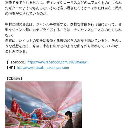
本作で奏でられる尺八は、ディレイやコーラスなどのエフェクトのかけられ
たギターのようでもあるというのは言い過ぎだろうか？それだけ自在に尺八
の演奏がなされているのだ。
中村仁樹の音楽は、ジャンルを横断する。多様な作曲を行う彼にとって、音
楽をジャンル毎にカテゴライズすることは、ナンセンスなことなのかもしれ
ない。
自在に、いくつもの楽器に擬態する彼の尺八の演奏を聴いていると、そのよ
うな感想を抱く。今後、中村仁樹がどのような曲を作り演奏していくのか、
楽しみである。
【Facebook】
https://www.facebook.com/1983masaki
【HP】
http://www.masaki-nakamura.com
【CD情報】