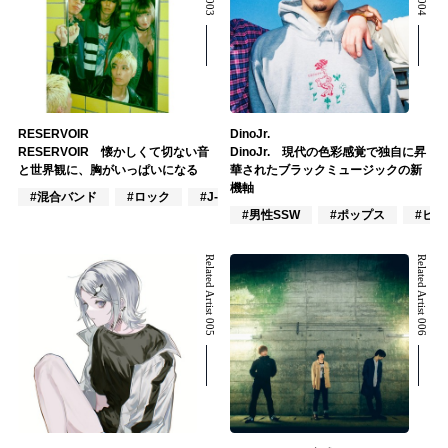
RESERVOIR
DinoJr.
RESERVOIR 懐かしくて切ない音
DinoJr. 現代の色彩感覚で独自に昇
と世界観に、胸がいっぱいになる
華されたブラックミュージックの新
機軸
#混合バンド
#ロック
#J-POP
#男性SSW
#ポップス
#ヒ
Related Artist 005
Related Artist 006