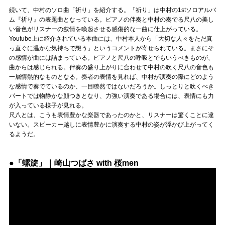
続いて、中村のソロ曲「祈り」を紹介する。「祈り」は中村の1stソロアルバ
ム『祈り』の表題曲となっている。ピアノの伴奏と中村の奏でる尺八の美し
い音色がリスナーの叙情を喚起させる感傷的な一曲に仕上がっている。
Youtube上に紹介されている本曲には、中村本人から「大切な人々をただ真
っ直ぐに温かな気持ちで想う」というコメントが寄せられている。まさにそ
の感情が曲には詰まっている。ピアノと尺八の呼吸とでもいうべきものが、
曲からは感じられる。伴奏の盛り上がりに合わせて中村の吹く尺八の音色も
一層情熱的なものとなる。奏者の表情を見れば、中村が演奏の際にどのよう
な感情で奏でているのか、一目瞭然ではないだろうか。しっとりと吹くべき
パートでは物静かな顔つきとなり、力強い演奏である場合には、表情にも力
が入っている様子が見れる。
尺八とは、こうも表情豊かな楽器であったのかと、リスナーは驚くことに違
いない。スピーカー越しに表情豊かに演奏する中村の姿が浮かび上がってく
るようだ。
●「螺旋」｜崎山つばさ with 桜men