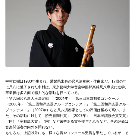
記事リクエスト
ログイン
LINK
muevoクラウドファンディング
muevoコミュニティ
ぶいクラ！by muevo
中村仁樹は1983年生まれ、愛媛県出身の尺八演奏家・作曲家だ。17歳の年
に尺八に魅了された中村は、東京藝術大学音楽学部邦楽科尺八専攻に進学、
ぶいコミュ！by muevo
卒業後は多方面で精力的な活動を行っている。
「第六回尺八新人王決定戦」（2004年）「第三回東京邦楽コンクール」
ぶいマガ！ by muevo
（2006年）「第二回和洋楽器グループコンテスト」「第二回和洋楽器グルー
プコンテスト」（2007年）など尺八演奏家としての評価は極めて高い。ま
た、その活動に対して「読売新聞社賞」（2007年）「日本民謡協会賞受賞」
（同）「宇和島大賞」（同）など栄誉ある賞を授与されるなど、その評価は
Follow us
音楽関係者の内外を問わない。
もちろん、上記以外にも、様々な賞やコンクール受賞を果たしているが、そ