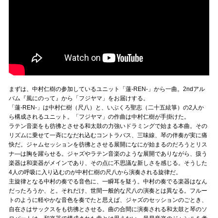
まずは、中村仁樹の参加しているユニット「蓮-REN-」から一曲。2ndアル
バム『風にのって』から「フジヤマ」をお届けする。
「蓮-REN-」は中村仁樹（尺八）と、いぶくろ聖志（二十五絃箏）の2人か
ら構成されるユニット。「フジヤマ」の作曲は中村仁樹が手掛けた。
ラテン音楽をも彷彿とさせる和太鼓の力強いドラミングで始まる本曲。その
リズムに乗せて一斉になだれ込むコントラバス、三味線、琴の伴奏が実に痛
快だ。ジャムセッションを彷彿とさせる展開になにが始まるのだろうとリス
ナ―は胸を躍らせる。ジャズやラテン音楽のような展開でありながら、扱う
楽器は和楽器がメインであり、その点に不思議な新しさを感じる。そうした
4人の呼吸に入り込むのが中村仁樹の尺八から演奏される旋律だ。
主旋律となる中村の奏でる音色に、一瞬耳を疑う。中村の奏でる楽器はなん
だったろうか、と。それだけ、世間一般的な尺八の演奏とは異なる。フルー
トのように軽やかな音色を奏でたと思えば、ジャズのセッションのごとき、
自在さはサックスをも彷彿とさせる。曲の合間に演奏される和太鼓と琴のソ