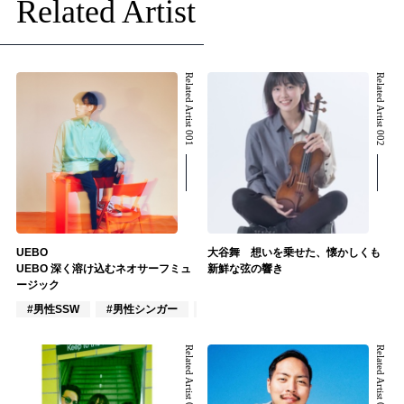
Related Artist
Related Artist 001
Related Artist 002
UEBO
大谷舞 想いを乗せた、懐かしくも
UEBO 深く溶け込むネオサーフミュ
新鮮な弦の響き
ージック
#男性SSW
#男性シンガー
#楽器奏者
Related Artist 003
Related Artist 004