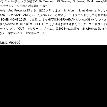
バーチェンジを経てVo.Ba.Tsutomu、Gt.Ozawa、Gt.Jamie、Dr.Mura
ブハウスシーンで存在感を示してきた。
ecordsから「And Protector EP」を、翌2014年には1st mini Album「Lime 
bacho、CRYSTAL LAKEといった人気バンドと共演し、ライブバンドとしても精
M BOMB NIGHT 2015」に出演し、the HIATUSやBRAHMANといった国内
待望の1st Full Album「COLD」ではより研ぎ澄まされたパンク・エモサウ
teからシングル「CUT」をリリース。さらに、翌2018年には盟友であるHollow Sunsと
なく、常にハイペースで進んでいる。
【Music Video】