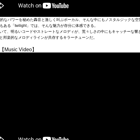
魅力は、爆発的なパワーを秘めた轟音と激しく叫ぶボーカル、そんな中にもノスタルジック
ある「twilight」では、そんな魅力が存分に体感できる。
いて、明るいコードやストレートなメロディが、荒々しさの中にもキャッチーな響
と邦楽的なメロディラインが共存するキラーチューンだ。
k 【Music Video】