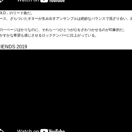
um「COLD」のリード曲だ。
ース、ざらついたギターが生み出すアンサンブルは絶妙なバランスで混ざり合い、
の一ページばかりなのに、それら一つひとつが心をざわつかせるのが印象的だ。
かすかな希望も感じさせるロックナンバーに仕上がっている。
RIENDS 2019