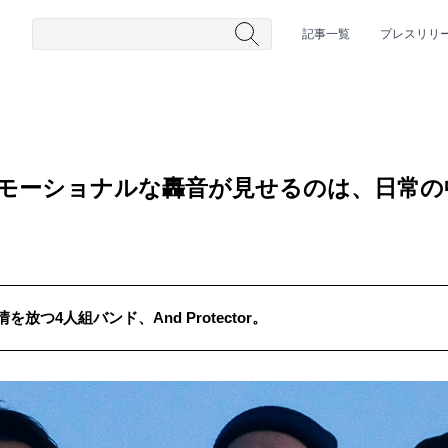
記事一覧
プレスリリ
tor エモーショナルな轟音が見せるのは、日
つ4人組バンド、And Protector。
#HR/HM
#女性シンガー
#ヒップホップ
#男性シンガーグルー