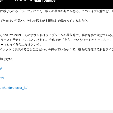
もダイレクトに感じられる「ライブ」にこそ、彼らの最大の魅力がある。このライブ映像で
。
びた会場の空気や、それを揺るがす振動まで伝わってくるようだ。
nd Protector。そのサウンドはライブシーンの最前線で、轟音を奏で続けてい
のリリースも予定しているという彼ら。今作では「夕方」というワードがキーになって
テーマを描く作品になるという。
イレクトに表現することにこだわりを持っているそうで、彼らの真骨頂であるライ
目が離せない。
p/
ctor
com/andprotector_jp/