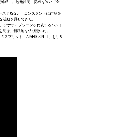
okaの現編成に。地元静岡に拠点を置いて全
Green」をリリースするなど、コンスタントに作品を
力的な活動を見せてきた。
パンク・オルタナティブシーンを代表するバンド
ンドを見せ、新境地を切り開いた。
のスプリット「AP/HS SPLIT」をリリ