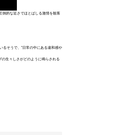
は、圧倒的な近さでほとばしる激情を観客
る。
いるそうで、”日常の中にある違和感や
ブの生々しさがどのように鳴らされる