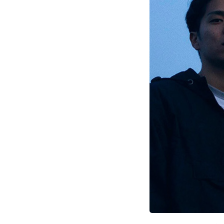
お問い合わせ
記事リクエスト
ログイン
LINK
muevoクラウドファンディング
muevoコミュニティ
ぶいクラ！by muevo
ぶいコミュ！by muevo
ぶいマガ！ by muevo
Follow us