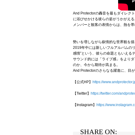
And Protectorの轟音を最
に浴びせかける彼らの姿がうかがえる
メンバーと観客の表情からは、熱を帯
勢いを増しながら叙情的な世界観を描くA
2019年中には新しいフルアルバム
感情”という、彼らの命題ともいえる
サウンド的には「ライブ感」をよりダ
のか、今から期待が高まる。
And Protectorのさらなる躍進に、
【公式HP】
https://www.andprotector.j
【Twitter】
https://twitter.com/andprote
【Instagram】
https://www.instagram.
SHARE ON: