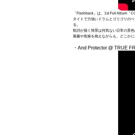
「Flashback」は、1st Full Alb
タイトで力強いドラムとゴリゴリのベ
る。
歌詞が描く情景は何気ない日常の景色
葛藤や焦燥を抱えながらも、どこかに
・And Protector @ TRUE F