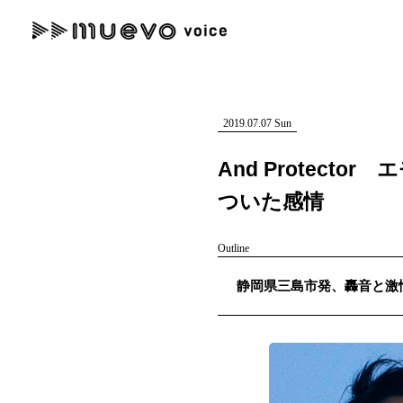
muevo media
記事を検索する
"読者の声を形にする”音楽特化メディア
2019.07.07 Sun
And Protec
ついた感情
人気ワード
Outline
MENU
静岡県三島市発、轟音と激情を放
#男性SSW
#ポップス
#女性SSW
#ロック
#男性シンガー
記事一覧
プレスリリース一覧
会社概要