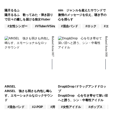
陽月るるふ
nim ジャンルを超えたサウンドで
陽月るるふ 歌ってみた・弾き語り
激情のメッセージを伝え、聴き手の
で日々の癒しを届ける狼女Vtuber
心を揺らす
#女性シンガー
#VTuber/VSinger
#混合バンド
#J-POP
#ロック
#エモ
Related Artist 007
Related Artist 008
AINSEL
Drug&Drop /ドラッグアンドドロッ
AINSEL 強さも弱さも内包し鳴ら
プ
す、エモーショナルなロックサウン
Drug&Drop 心を引き寄せて深い沼
ド
へと誘う、シン・中毒性アイドル
#混合バンド
#J-POP
#邦ロック
#女性アイドル
#ポップス
#