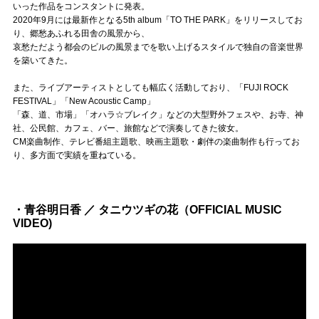
Official SNS
いった作品をコンスタントに発表。
2020年9月には最新作となる5th album「TO THE PARK」をリリースしてお
り、郷愁あふれる田舎の風景から、
哀愁ただよう都会のビルの風景までを歌い上げるスタイルで独自の音楽世界
を築いてきた。
また、ライブアーティストとしても幅広く活動しており、「FUJI ROCK
FESTIVAL」「New Acoustic Camp」
「森、道、市場」「オハラ☆ブレイク」などの大型野外フェスや、お寺、神
社、公民館、カフェ、バー、旅館などで演奏してきた彼女。
CM楽曲制作、テレビ番組主題歌、映画主題歌・劇伴の楽曲制作も行ってお
り、多方面で実績を重ねている。
・青谷明日香 ／ タニウツギの花（OFFICIAL MUSIC
VIDEO)