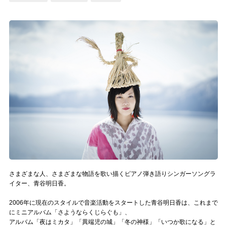
記事リクエスト
ログイン
LINK
muevoクラウドファンディング
muevoコミュニティ
ぶいクラ！by muevo
ぶいコミュ！by muevo
ぶいマガ！ by muevo
さまざまな人、さまざまな物語を歌い描くピアノ弾き語りシンガーソングラ
イター、青谷明日香。
2006年に現在のスタイルで音楽活動をスタートした青谷明日香は、これまで
Follow us
にミニアルバム「さようならくじらぐも」、
アルバム「夜はミカタ」「異端児の城」「冬の神様」「いつか歌になる」と