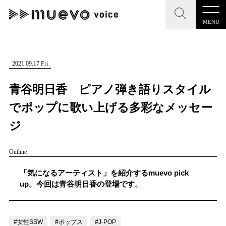
MENU
CLOSE
CLOSE
muevo media
記事を検索する
2021.09.17 Fri
"読者の声を形にする”音楽特化メディア
青谷明日香 ピアノ弾き語りスタイル
でポップに歌い上げる多彩なメッセー
ジ
MENU
人気ワード
Outline
記事一覧
#男性SSW
#ポップス
#女性SSW
#ロック
「気になるアーティスト」を紹介するmuevo pick
プレスリリース一覧
#男性シンガー
#HR/HM
#女性シンガー
up。今回は青谷明日香の登場です。
会社概要
#ヒップホップ
#男性シンガーグループ
#R&B/ソウル
お問い合わせ
#女性SSW
#ポップス
#J-POP