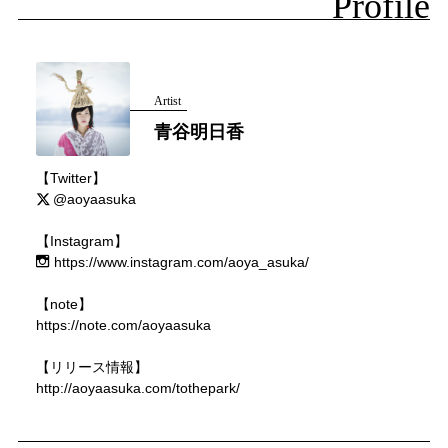
Profile
Artist
青谷明日香
【Twitter】
@aoyaasuka
【Instagram】
https://www.instagram.com/aoya_asuka/
【note】
https://note.com/aoyaasuka
【リリース情報】
http://aoyaasuka.com/tothepark/