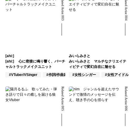
Related Artist 003
Related Artist 004
[ahi:]
みいらみさと
[ahi:] 心に密接に鳴り響く、バーチ
みいらみさと マルチなクリエイテ
ャルトラックメイクユニット
ィビティで変幻自在に魅せる
#VTuber/VSinger
#作詞/作曲家
#女性シンガー
#DJ
#女性アイドル
Related Artist 005
Related Artist 006