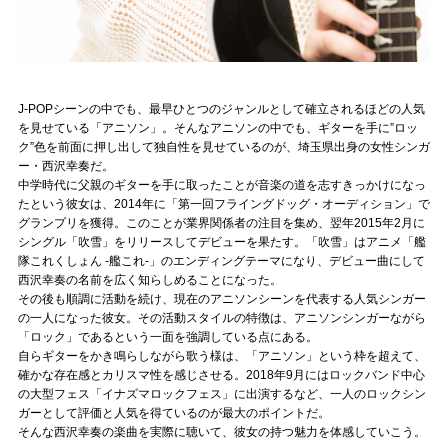
Official SNS
J-POPシーンの中でも、最早ひとつのジャンルとして確立されるほどの人気
を見せている「アニソン」。そんなアニソンの中でも、ギターを手に”ロッ
ク”色を前面に押し出して独自性を見せているのが、埼玉県出身の女性シンガ
ー・西沢幸奏だ。
中学時代に父親のギターを手に取ったことが音楽の道を志すきっかけになっ
たという彼女は、2014年に「第一回フライングドッグ・オーディション」で
グランプリを獲得。このことが業界関係者の注目を集め、翌年2015年2月に
シングル「吹雪」をリリースしてデビューを果たす。「吹雪」はアニメ「艦
隊これくしょん -艦これ-」のエンディングテーマになり、デビュー曲にして
西沢幸奏の名前を広く知らしめることになった。
その後も順調に活動を続け、現在のアニソンシーンを代表する人気シンガー
の一人になった彼女。その活動スタイルの特徴は、アニソンシンガーながら
「ロック」であるという一面を強調している点にある。
自らギターをかき鳴らしながら歌う様は、「アニソン」という枠を超えて、
確かな存在感とカリスマ性を感じさせる。2018年9月にはロックバンド中心
の大型フェス「イナズマロックフェス」に出演するなど、一人のロックシン
ガーとして評価と人気を得ているのが最大のポイントだ。
そんな西沢幸奏の楽曲を実際に聴いて、彼女の持つ魅力を体感していこう。