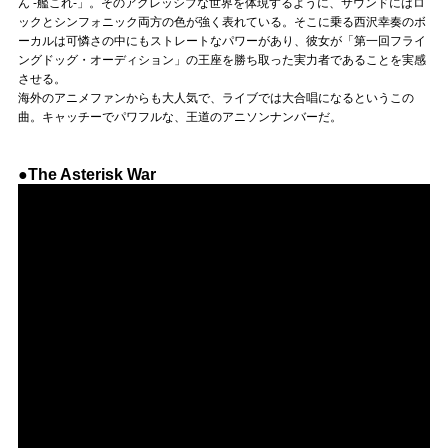
ん -艦これ-」。そのアグレッシブな世界を体現するように、サウンドにはロ
ックとシンフォニック両方の色が強く表れている。そこに乗る西沢幸奏のボ
ーカルは可憐さの中にもストレートなパワーがあり、彼女が「第一回フライ
ングドッグ・オーディション」の王座を勝ち取った実力者であることを実感
させる。
海外のアニメファンからも大人気で、ライブでは大合唱になるというこの
曲。キャッチーでパワフルな、王道のアニソンナンバーだ。
●The Asterisk War