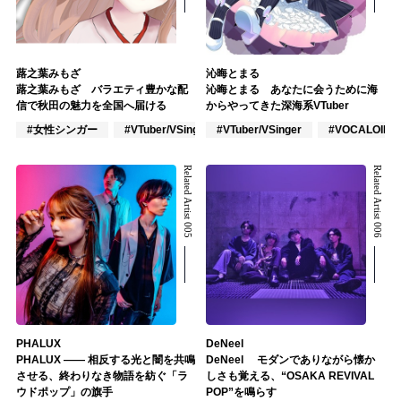
蕗之葉みもざ
沁晦とまる
蕗之葉みもざ バラエティ豊かな配
沁晦とまる あなたに会うために海
信で秋田の魅力を全国へ届ける
からやってきた深海系VTuber
#女性シンガー
#VTuber/VSinger
#VTuber/VSinger
#作詞/作曲家
#VOCALOID
Related Artist 005
Related Artist 006
PHALUX
DeNeel
PHALUX ―― 相反する光と闇を共鳴
DeNeel モダンでありながら懐か
させる、終わりなき物語を紡ぐ「ラ
しさも覚える、“OSAKA REVIVAL
ウドポップ」の旗手
POP”を鳴らす