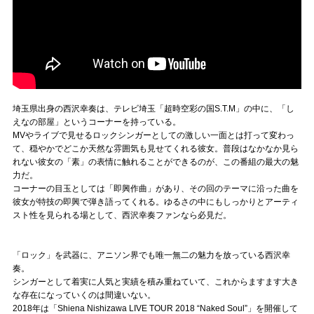
埼玉県出身の西沢幸奏は、テレビ埼玉「超時空彩の国S.T.M」の中に、「し
えなの部屋」というコーナーを持っている。
MVやライブで見せるロックシンガーとしての激しい一面とは打って変わっ
て、穏やかでどこか天然な雰囲気も見せてくれる彼女。普段はなかなか見ら
れない彼女の「素」の表情に触れることができるのが、この番組の最大の魅
力だ。
コーナーの目玉としては「即興作曲」があり、その回のテーマに沿った曲を
彼女が特技の即興で弾き語ってくれる。ゆるさの中にもしっかりとアーティ
スト性を見られる場として、西沢幸奏ファンなら必見だ。
「ロック」を武器に、アニソン界でも唯一無二の魅力を放っている西沢幸
奏。
シンガーとして着実に人気と実績を積み重ねていて、これからますます大き
な存在になっていくのは間違いない。
2018年は「Shiena Nishizawa LIVE TOUR 2018 “Naked Soul”」を開催して