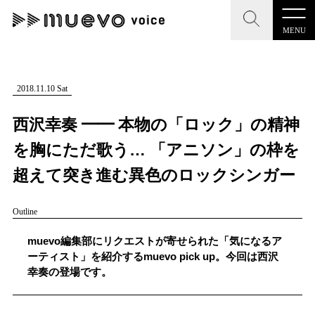
MENU
CLOSE
CLOSE
muevo media
記事を検索する
2018.11.10 Sat
"読者の声を形にする”音楽特化メディア
西沢幸奏 ━━ 本物の「ロック」の精神
を胸にただ歌う… 「アニソン」の枠を
超えて突き進む異色のロックシンガー
MENU
人気ワード
Outline
記事一覧
#男性SSW
#ポップス
#女性SSW
#ロック
muevo編集部にリクエストが寄せられた「気になるア
プレスリリース一覧
#男性シンガー
#HR/HM
#女性シンガー
ーティスト」を紹介するmuevo pick up。今回は西沢
幸奏の登場です。
会社概要
#ヒップホップ
#男性シンガーグループ
#R&B/ソウル
お問い合わせ