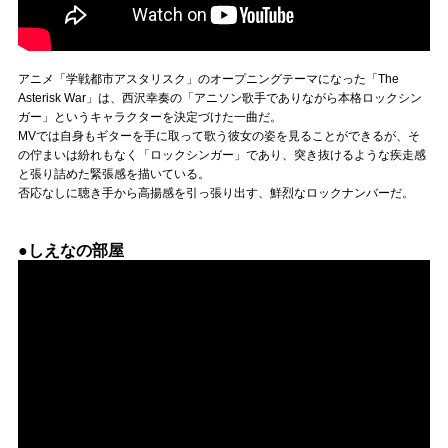
アニメ「学戦都市アスタリスク」のオープニングテーマになった「The
Asterisk War」は、西沢幸奏の「アニソン歌手でありながら本格ロックシン
ガー」というキャラクターを決定づけた一曲だ。
MVでは自身もギターを手に取って歌う彼女の姿を見ることができるが、そ
の佇まいは紛れもなく「ロックシンガー」であり、突き抜けるような疾走感
と張り詰めた緊張感を描いている。
否応なしに聴き手から高揚感を引っ張り出す、鮮烈なロックナンバーだ。
●しえなの部屋