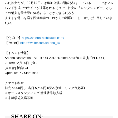
いた彼女だが、12月14日には追加公演の開催も決まっている。ここではフル
バンド形式でのライブが披露されるそうで、彼女の「ロックシンガー」とし
ての魅力を最大限に体感することができるだろう。
ますます勢いを増す西沢幸奏のこれからの活躍に、しっかりと注目していき
たい。
【公式HP】
https://shiena-nishizawa.com/
【Twitter】
https://twitter.com/shiena_tw
【イベント情報】
Shiena Nishizawa LIVE TOUR 2018 “Naked Soul”追加公演「PERIOD」
2018年12月14日（金）
[東京都] 新宿LOFT
Open 18:15 / Start 19:00
チケット料金
前売 5,000円 ／ 当日 5,500円 (税込/別途ドリンク代必要)
※オールスタンディング 整理番号順入場
※未就学児入場不可
SHARE ON: