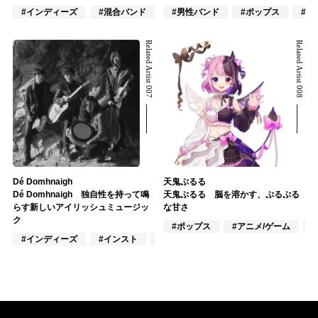
#インディーズ
#混合バンド
#ロック
#男性バンド
#ポップス
#ロ
Related Artist 007
Related Artist 008
Dé Domhnaigh
天鬼ぷるる
Dé Domhnaigh 独自性を持って鳴
天鬼ぷるる 脳を溶かす、ぷるぷる
らす新しいアイリッシュミュージッ
な甘さ
ク
#ポップス
#アニメ/ゲーム
#
#インディーズ
#インスト
#楽器奏者