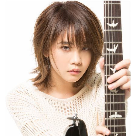
記事リクエスト
ログイン
LINK
muevoクラウドファンディング
muevoコミュニティ
ぶいクラ！by muevo
ぶいコミュ！by muevo
ぶいマガ！ by muevo
Follow us