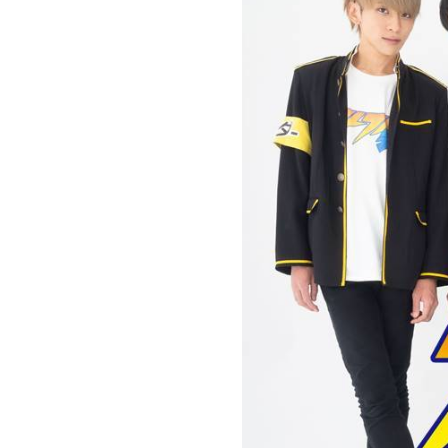
お問い合わせ
記事リクエスト
ログイン
LINK
muevoクラウドファンディング
muevoコミュニティ
ぶいクラ！by muevo
ぶいコミュ！by muevo
ぶいマガ！ by muevo
Follow us