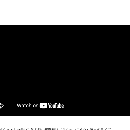
すらっとした長い手足を持つ三幣昂汰（さんぺいこうた）選出のライブ。