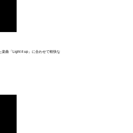
。
ight it up」に合わせて軽快な