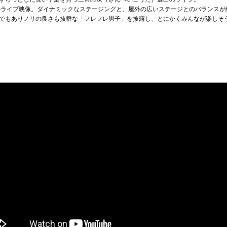
19でのライブ映像。ダイナミックなステージングと、屋外の広いステージとのバランス
でもありノリの良さも抜群な「フレフレ男子」を披露し、とにかくみんなが楽しそ