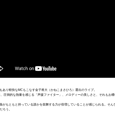
もあり軽快なMCもこなす金子将大（かねこまさひろ）選出のライブ。
では、圧倒的な熱量を感じる「声援ファイター」、メロディーの美しさと、それもお
曲がもともと持っている誰かを鼓舞する力が倍増していることが感じられる。そん
だろう。