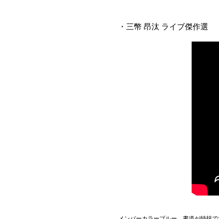
・三幣 昂汰 ライブ傑作選
メンバーカラーブルー、書道が特技で