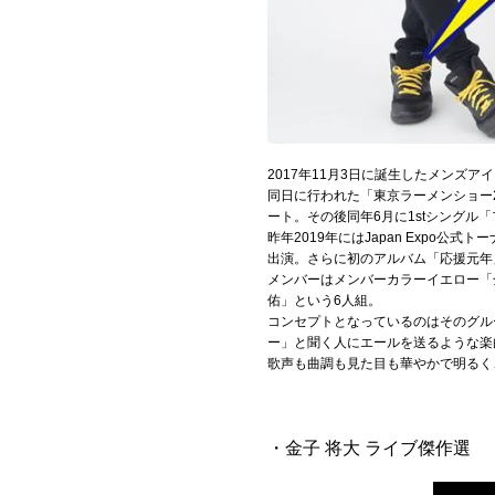
Official SNS
2017年11月3日に誕生したメンズ
同日に行われた「東京ラーメンショー2
ート。その後同年6月に1stシングル
昨年2019年にはJapan Expo公式
出演。さらに初のアルバム「応援元年
メンバーはメンバーカラーイエロー「
佑」という6人組。
コンセプトとなっているのはそのグル
ー」と聞く人にエールを送るような楽
歌声も曲調も見た目も華やかで明るく
・金子 将大 ライブ傑作選