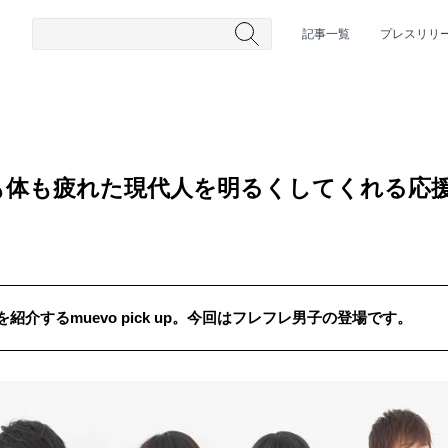
記事一覧
プレスリリ
も体も疲れた現代人を明るくしてくれる応
介するmuevo pick up。今回はフレフレ男子の登場です。
#HR/HM
#女性シンガー
#ヒップホップ
#男性シンガーグルー