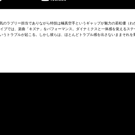
気のラブリー担当でありながら特技は極真空手というギャップが魅力の若松優（わ
のライブでは、楽曲「キズナ」をパフォーマンス。ダイナミクスと一体感を覚えるス
いうトラブルが起こる。しかし彼らは、ほとんどトラブル感を出さないままそれを乗