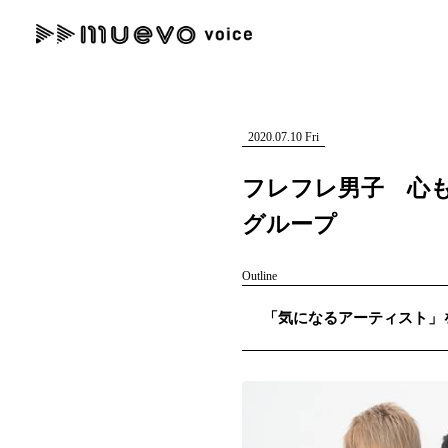
muevo media
記事を検索する
"読者の声を形にする”音楽特化メディア
2020.07.10 Fri
フレフレ男子 心
グループ
人気ワード
Outline
MENU
「気になるアーティスト」を紹
#男性SSW
#ポップス
#女性SSW
#ロック
#男性シンガー
記事一覧
プレスリリース一覧
会社概要