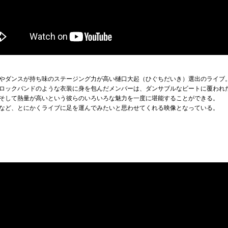
やダンスが持ち味のステージング力が高い樋口大起（ひぐちだいき）選出のライブ
ックバンドのような衣装に身を包んだメンバーは、ダンサブルなビートに覆われた楽曲「L
そして熱量が高いという彼らのいろいろな魅力を一度に堪能することができる。
など、とにかくライブに足を運んでみたいと思わせてくれる映像となっている。