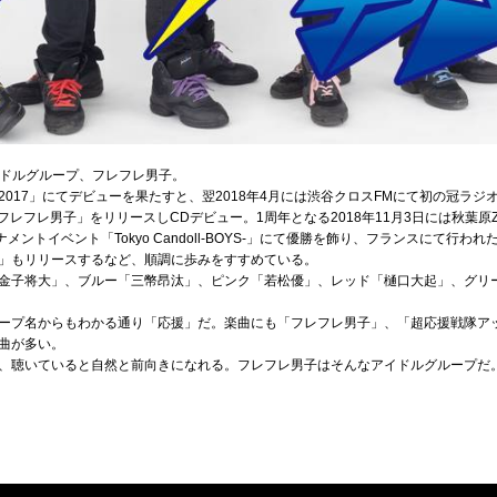
アイドルグループ、フレフレ男子。
017」にてデビューを果たすと、翌2018年4月には渋谷クロスFMにて初の冠ラ
「フレフレ男子」をリリースしCDデビュー。1周年となる2018年11月3日には秋葉原
トーナメントイベント「Tokyo Candoll-BOYS-」にて優勝を飾り、フランスにて行われ
」もリリースするなど、順調に歩みをすすめている。
金子将大」、ブルー「三幣昂汰」、ピンク「若松優」、レッド「樋口大起」、グリ
ープ名からもわかる通り「応援」だ。楽曲にも「フレフレ男子」、「超応援戦隊ア
曲が多い。
、聴いていると自然と前向きになれる。フレフレ男子はそんなアイドルグループだ