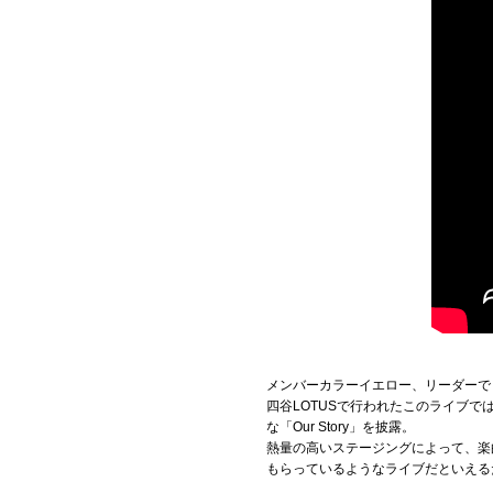
メンバーカラーイエロー、リーダーで
四谷LOTUSで行われたこのライブ
な「Our Story」を披露。
熱量の高いステージングによって、楽
もらっているようなライブだといえる