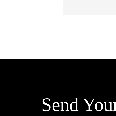
お問い合わせ
記事リクエスト
ログイン
LINK
muevoクラウドファンディング
muevoコミュニティ
ぶいクラ！by muevo
ぶいコミュ！by muevo
Send You
ぶいマガ！ by muevo
Follow us