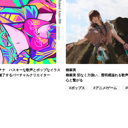
Related Artist 006
ナナ ハスキーな歌声とポップなイラス
柳麻美
魅了するバーチャルクリエイター
柳麻美 切なく力強い、透明感溢れる歌
心と繋がる
#ポップス
#アニメ/ゲーム