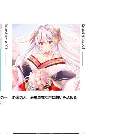
Related Artist 003
Related Artist 004
極の一
野宮のん 表現自在な声に想いを込める
に