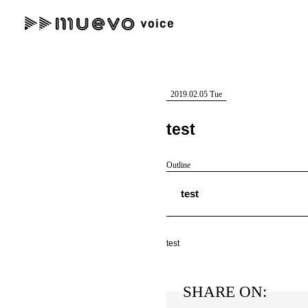
muevo media
記事を検索する
"読者の声を形にする”音楽特化メディア
2019.02.05 Tue
test
Outline
人気ワード
test
MENU
#男性SSW
#ポップス
#女性SSW
#ロック
#男性シンガー
記事一覧
test
プレスリリース一覧
SHARE ON:
会社概要