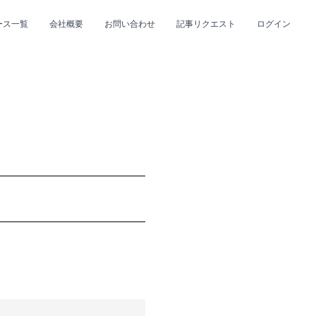
ース一覧
会社概要
お問い合わせ
記事リクエスト
ログイン
CLOSE
CLOSE
プ
#R&B/ソウル