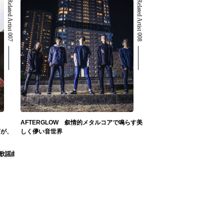
Related Artist 007
Related Artist 008
AFTERGLOW 叙情的メタルコアで鳴らす美
声が、
しく儚い音世界
#歌謡曲