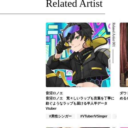
Related Artist
Related Artist 001
音沼ロノエ
ダウ
音沼ロノエ 荒々しいラップも言葉を丁寧に
める
紡ぐようなラップも届ける半人半データ
Vtuber
#男性シンガー
#VTuber/VSinger
#VOCA