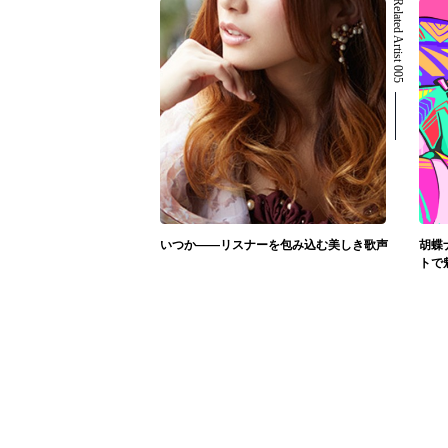
Related Artist 005
いつか――リスナーを包み込む美しき歌声
胡蝶
トで