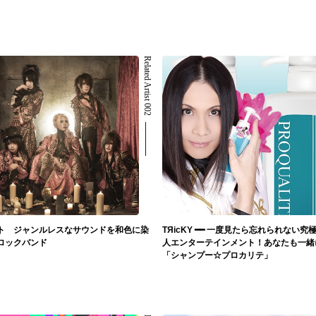
Related Artist 002
ト ジャンルレスなサウンドを和色に染
TЯicKY ━━ 一度見たら忘れられない究
ロックバンド
人エンターテインメント！あなたも一緒
「シャンプー☆プロカリテ」
LOID