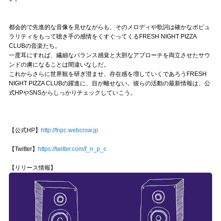
都会的で先進的な音像を見せながらも、そのメロディや歌詞は確かなポピュ
ラリティをもって聴き手の感情をくすぐってくるFRESH NIGHT PIZZA
CLUBの音楽たち。
一度耳にすれば、繊細なバランス感覚と大胆なアプローチを両立させたサウ
ンドの虜になることは間違いなしだ。
これからさらに世界観を研ぎ澄ませ、存在感を増していくであろうFRESH
NIGHT PIZZA CLUBの躍進に、目が離せない。彼らの活動の最新情報は、公
式HPやSNSからしっかりチェックしていこう。
【公式HP】
http://fnpc.webcrow.jp
【Twitter】
https://twitter.com/f_n_p_c
【リリース情報】