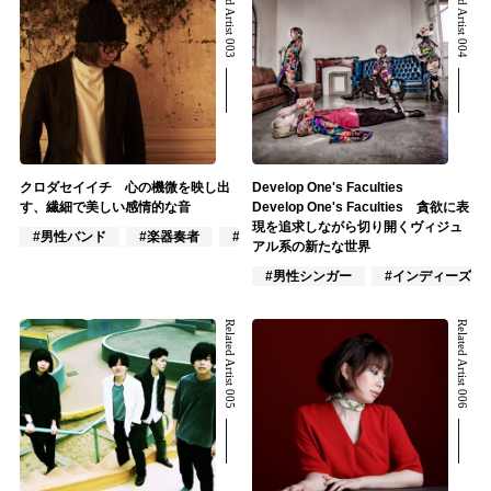
Related Artist 003
Related Artist 004
クロダセイイチ 心の機微を映し出
Develop One's Faculties
す、繊細で美しい感情的な音
Develop One's Faculties 貪欲に表
現を追求しながら切り開くヴィジュ
#男性バンド
#楽器奏者
#作詞/作曲家
アル系の新たな世界
#男性シンガー
#インディーズ
Related Artist 005
Related Artist 006