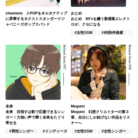
shannons J-POPをオルタナティブ
おとめ
に昇華するネクストスタンダードジ
おとめ 80’sを纏う新感覚エレクト
ャパニーズポップスバンド
ロが、クセになる
#女性SSW
#作詞/作曲家
#
Related Artist 007
Related Artist 008
未来
Megumi
未来 目指すは歌で応援できるシン
Megumi 幻想クリエイターの第３
ガー！力強い声で輝く未来をたぐり
章、自分にしか紡げない作品をリス
寄せる
ナーへ
#男性シンガー
#インディーズ
#女性SSW
#楽器奏者
#女性シンガー