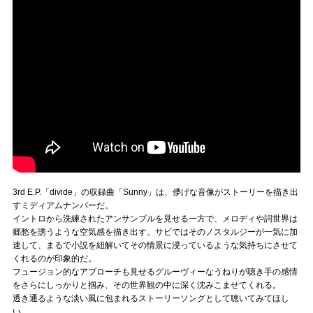
3rd E.P.「divide」の収録曲「Sunny」は、儚げな音像がストーリーを描き出
すミディアムナンバーだ。
イントロから洗練されたアンサンブルを見せる一方で、メロディや詞世界は
郷愁を誘うような空気感を描き出す。サビではそのノスタルジーが一気に加
速して、まるで小説を紐解いてその情景に浸っているような気持ちにさせて
くれるのが印象的だ。
フュージョン的なアプローチも見せるグルーヴィーなうねりが聴き手の感情
をさらにしっかりと掴み、その世界観の中に深く沈みこませてくれる。
透き通るような淡い風に包まれるストーリーソングとして聴いてみてほし
い。