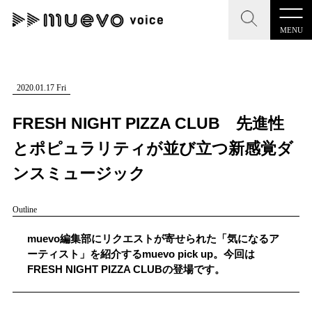
MENU
CLOSE
CLOSE
muevo media
記事を検索する
2020.01.17 Fri
"読者の声を形にする”音楽特化メディア
FRESH NIGHT PIZZA CLUB 先進性
とポピュラリティが並び立つ新感覚ダ
ンスミュージック
MENU
人気ワード
Outline
記事一覧
#男性SSW
#ポップス
#女性SSW
#ロック
muevo編集部にリクエストが寄せられた「気になるア
プレスリリース一覧
#男性シンガー
#HR/HM
#女性シンガー
ーティスト」を紹介するmuevo pick up。今回は
FRESH NIGHT PIZZA CLUBの登場です。
会社概要
#ヒップホップ
#男性シンガーグループ
#R&B/ソウル
お問い合わせ