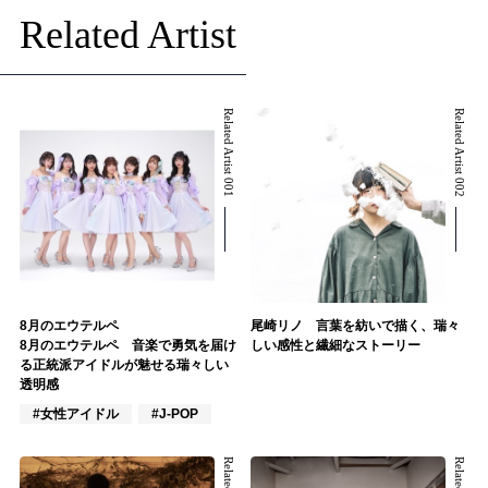
Related Artist
Related Artist 001
Related Artist 002
8月のエウテルペ
尾崎リノ 言葉を紡いで描く、瑞々
8月のエウテルペ 音楽で勇気を届け
しい感性と繊細なストーリー
る正統派アイドルが魅せる瑞々しい
透明感
#女性アイドル
#J-POP