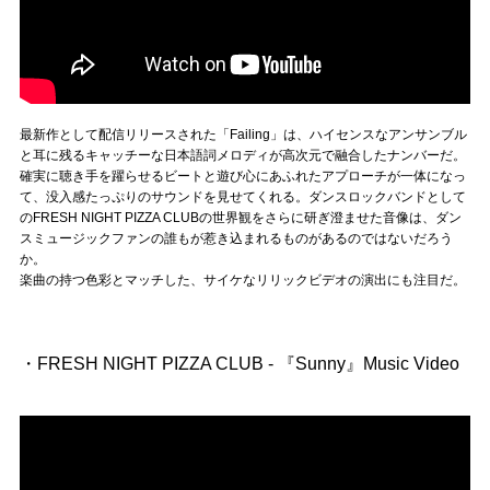
最新作として配信リリースされた「Failing」は、ハイセンスなアンサンブル
と耳に残るキャッチーな日本語詞メロディが高次元で融合したナンバーだ。
確実に聴き手を躍らせるビートと遊び心にあふれたアプローチが一体になっ
て、没入感たっぷりのサウンドを見せてくれる。ダンスロックバンドとして
のFRESH NIGHT PIZZA CLUBの世界観をさらに研ぎ澄ませた音像は、ダン
スミュージックファンの誰もが惹き込まれるものがあるのではないだろう
か。
楽曲の持つ色彩とマッチした、サイケなリリックビデオの演出にも注目だ。
・FRESH NIGHT PIZZA CLUB - 『Sunny』Music Video