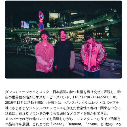
記事リクエスト
ログイン
LINK
muevoクラウドファンディング
muevoコミュニティ
ぶいクラ！by muevo
ぶいコミュ！by muevo
ダンスミュージックとロック、日本語詞の持つ叙情を織り交ぜて表現し、独
ぶいマガ！ by muevo
自の世界観を描き出すスリーピースバンド、FRESH NIGHT PIZZA CLUB。
2016年12月に活動を開始した彼らは、ダンスパンクやエレクトロポップを
軸にさまざまなジャンルのエッセンスを加えた音楽性で都内・関東を中心に
話題に。踊れるサウンドの中にも普遍的なメロディを響かせてきた。
Follow us
メンバーそれぞれ他バンドでも活動しながら、コンスタントなライブ活動と
作品制作を展開。これまでに「knead」「ferment」「divide」と3枚のE.P.を