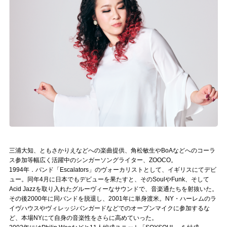
記事リクエスト
ログイン
LINK
muevoクラウドファンディング
muevoコミュニティ
ぶいクラ！by muevo
三浦大知、ともさかりえなどへの楽曲提供、角松敏生やBoAなどへのコーラ
ぶいコミュ！by muevo
ス参加等幅広く活躍中のシンガーソングライター、ZOOCO。
1994年．バンド「Escalators」のヴォーカリストとして、イギリスにてデビ
ぶいマガ！ by muevo
ュー。同年4月に日本でもデビューを果たすと、そのSoulやFunk、そして
Acid Jazzを取り入れたグルーヴィーなサウンドで、音楽通たちを射抜いた。
その後2000年に同バンドを脱退し、2001年に単身渡米。NY・ハーレムのラ
イヴハウスやヴィレッジバンガードなどでのオープンマイクに参加するな
Follow us
ど、本場NYにて自身の音楽性をさらに高めていった。