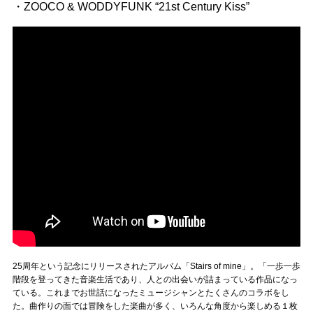
・ZOOCO & WODDYFUNK “21st Century Kiss”
25周年という記念にリリースされたアルバム「Stairs of mine」。「一歩一歩
階段を登ってきた音楽生活であり、人との出会いが詰まっている作品になっ
ている。これまでお世話になったミュージシャンとたくさんのコラボをし
た。曲作りの面では冒険をした楽曲が多く、いろんな角度から楽しめる１枚