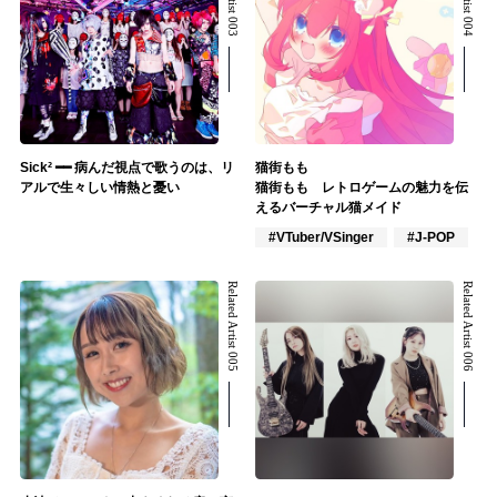
Sick² ━━ 病んだ視点で歌うのは、リ
猫街もも
アルで生々しい情熱と憂い
猫街もも レトロゲームの魅力を伝
えるバーチャル猫メイド
#VTuber/VSinger
#J-POP
Related Artist 005
Related Artist 006