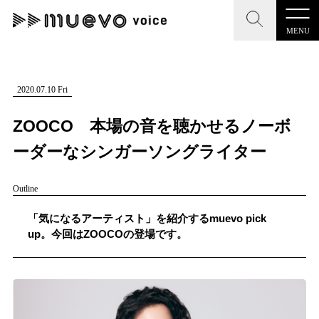
MENU
CLOSE
CLOSE
muevo media
記事を検索する
2020.07.10 Fri
"読者の声を形にする”音楽特化メディア
ZOOCO 本場の音を聴かせるノーボ
ーダーなシンガーソングライター
Outline
MENU
人気ワード
記事一覧
「気になるアーティスト」を紹介するmuevo pick
#男性SSW
#ポップス
#女性SSW
#ロック
up。今回はZOOCOの登場です。
プレスリリース一覧
#男性シンガー
#HR/HM
#女性シンガー
会社概要
#ヒップホップ
#男性シンガーグループ
#R&B/ソウル
お問い合わせ