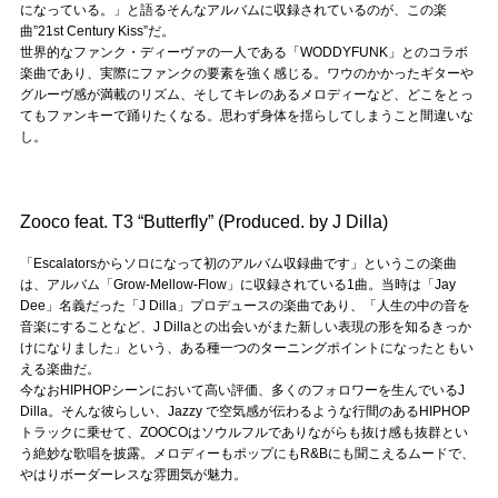
になっている。」と語るそんなアルバムに収録されているのが、この楽
曲”21st Century Kiss”だ。
世界的なファンク・ディーヴァの一人である「WODDYFUNK」とのコラボ
楽曲であり、実際にファンクの要素を強く感じる。ワウのかかったギターや
グルーヴ感が満載のリズム、そしてキレのあるメロディーなど、どこをとっ
てもファンキーで踊りたくなる。思わず身体を揺らしてしまうこと間違いな
し。
Zooco feat. T3 “Butterfly” (Produced. by J Dilla)
「Escalatorsからソロになって初のアルバム収録曲です」というこの楽曲
は、アルバム「Grow-Mellow-Flow」に収録されている1曲。当時は「Jay
Dee」名義だった「J Dilla」プロデュースの楽曲であり、「人生の中の音を
音楽にすることなど、J Dillaとの出会いがまた新しい表現の形を知るきっか
けになりました」という、ある種一つのターニングポイントになったともい
える楽曲だ。
今なおHIPHOPシーンにおいて高い評価、多くのフォロワーを生んでいるJ
Dilla。そんな彼らしい、Jazzy で空気感が伝わるような行間のあるHIPHOP
トラックに乗せて、ZOOCOはソウルフルでありながらも抜け感も抜群とい
う絶妙な歌唱を披露。メロディーもポップにもR&Bにも聞こえるムードで、
やはりボーダーレスな雰囲気が魅力。