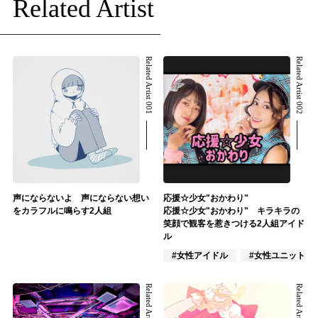
Related Artist
Related Artist 001
Related Artist 002
声にならないよ 声にならない想い
応援☆少女"おかわり"
をカラフルに鳴らす2人組
応援☆少女"おかわり" キラキラの
笑顔で観客を惹きつける2人組アイド
ル
#女性アイドル
#女性ユニット
Related Artist 003
Related Artist 004