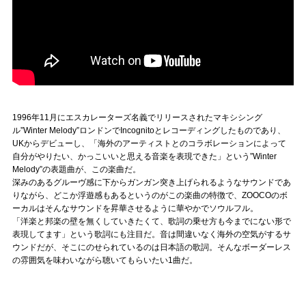
1996年11月にエスカレーターズ名義でリリースされたマキシシング
ル”Winter Melody”ロンドンでIncognitoとレコーディングしたものであり、
UKからデビューし、「海外のアーティストとのコラボレーションによって
自分がやりたい、かっこいいと思える音楽を表現できた」という”Winter
Melody”の表題曲が、この楽曲だ。
深みのあるグルーヴ感に下からガンガン突き上げられるようなサウンドであ
りながら、どこか浮遊感もあるというのがこの楽曲の特徴で、ZOOCOのボ
ーカルはそんなサウンドを昇華させるように華やかでソウルフル。
「洋楽と邦楽の壁を無くしていきたくて、歌詞の乗せ方も今までにない形で
表現してます」という歌詞にも注目だ。音は間違いなく海外の空気がするサ
ウンドだが、そこにのせられているのは日本語の歌詞。そんなボーダーレス
の雰囲気を味わいながら聴いてもらいたい1曲だ。