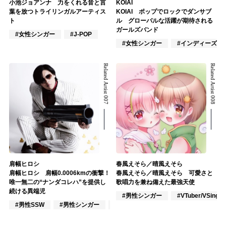
小池ジョアンナ 力をくれる音と言
KOIAI
葉を放つトライリンガルアーティス
KOIAI ポップでロックでダンサブ
ト
ル グローバルな活躍が期待される
ガールズバンド
#女性シンガー
#J-POP
#女性シンガー
#インディーズ
Related Artist 007
Related Artist 008
肩幅ヒロシ
春風えそら／晴風えそら
肩幅ヒロシ 肩幅0.0006kmの衝撃！
春風えそら／晴風えそら 可愛さと
唯一無二の“ナンダコレハ”を提供し
歌唱力を兼ね備えた最強天使
続ける異端児
#男性シンガー
#VTuber/VSinger
#男性SSW
#男性シンガー
#作詞/作曲家