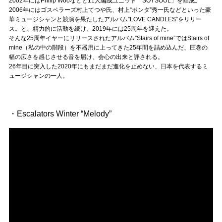
2002年にはPhilip Wooなどと11人編成ユニット「SOYSOUL」を結成。
Official SNS
2006年にはゴスペラーズ村上てつや氏、村上“ポンタ”秀一氏などといった豪
華ミュージシャンと競演を果たしたアルバム”LOVE CANDLES”をリリー
ス。と、精力的に活動を続け、2019年には25周年を迎えた。
そんな25周年イヤーにリリースされたアルバム”Stairs of mine”ではStairs of
mine（私の中の階段）を不器用に上ってきた25年間を詰め込んだ、圧巻の
幅の広さを感じさせる音を届け、会心の出来と評される。
26年目に突入した2020年にもまだまだ進化を止めない、日本を代表するミ
ュージシャンの一人。
・Escalators Winter “Melody”