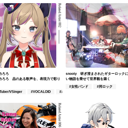
Related Artist 002
めろろ
snooty 研ぎ澄まされたギターロック
めろろ 品のある歌声を、表現力で彩り
い物語を乗せて世界観を築く
#女性バンド
#邦ロック
ーグループ
Tuber/VSinger
#VOCALOID
#ポップス
Related Artist 006