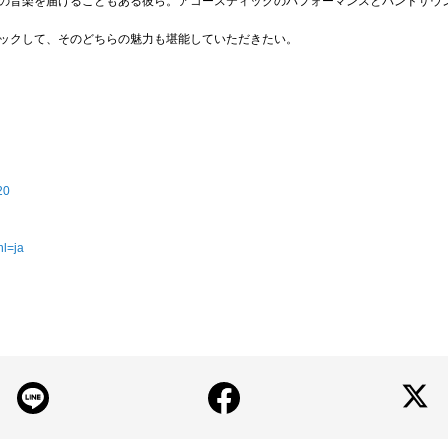
の音楽を届けることもある彼ら。アコースティックのパフォーマンスとバンドサウ
。
ックして、そのどちらの魅力も堪能していただきたい。
20
hl=ja