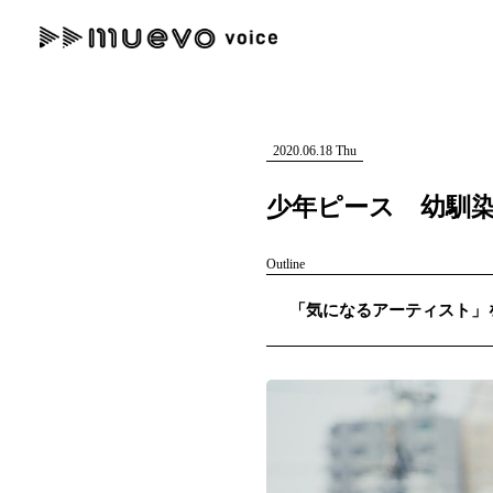
muevo media
記事を検索する
"読者の声を形にする”音楽特化メディア
2020.06.18 Thu
少年ピース 幼馴
Outline
人気ワード
「気になるアーティスト」を紹
MENU
#男性SSW
#ポップス
#女性SSW
#ロック
#男性シンガー
記事一覧
プレスリリース一覧
会社概要