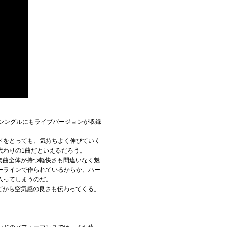
dシングルにもライブバージョンが収録
ドをとっても、気持ちよく伸びていく
代わりの1曲だといえるだろう。
な楽曲全体が持つ軽快さも間違いなく魅
ーラインで作られているからか、ハー
入ってしまうのだ。
などから空気感の良さも伝わってくる。