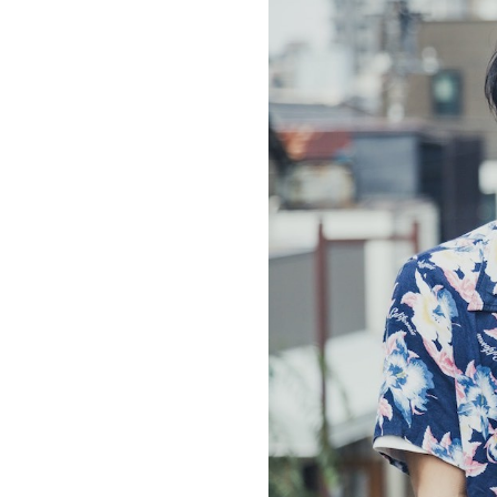
お問い合わせ
記事リクエスト
ログイン
LINK
muevoクラウドファンディング
muevoコミュニティ
ぶいクラ！by muevo
ぶいコミュ！by muevo
ぶいマガ！ by muevo
Follow us