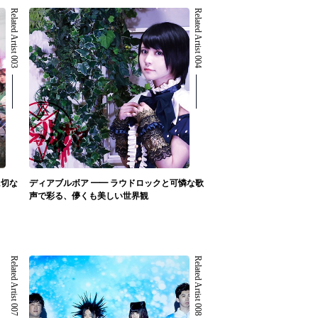
Related Artist 003
Related Artist 004
に切な
ディアブルボア ━━ ラウドロックと可憐な歌
声で彩る、儚くも美しい世界観
Related Artist 007
Related Artist 008