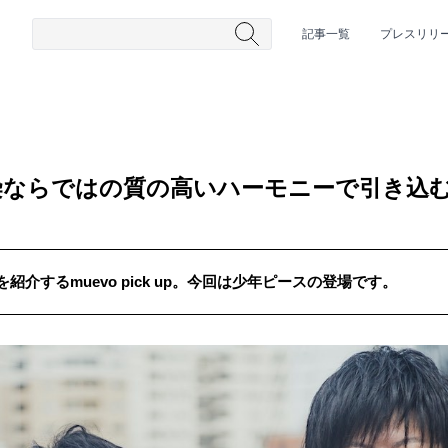
記事一覧
プレスリリ
染ならではの質の高いハーモニーで引き込
介するmuevo pick up。今回は少年ピースの登場です。
#HR/HM
#女性シンガー
#ヒップホップ
#男性シンガーグルー