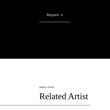
Request
muevo voice
Related Artist