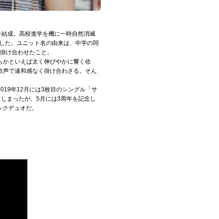
を結成。高校進学を機に一時自然消滅
始した。ユニット名の由来は、中学の同
を掛け合わせたこと。
らかといえば太く伸びやかに響く佐
歌声で違和感なく掛け合わさる。そん
2019年12月には3枚目のシングル「サ
てしまったが、5月には3周年を記念し
ックデュオだ。