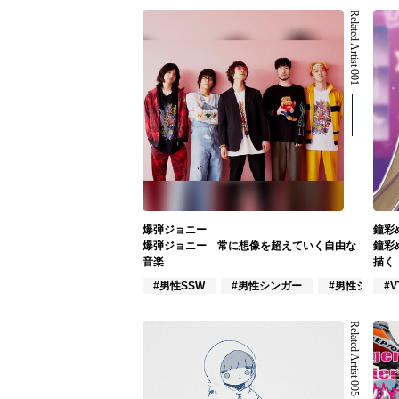
Related Artist 001
爆弾ジョニー
鐘彩
爆弾ジョニー 常に想像を超えていく自由な
鐘彩
音楽
描く
#男性SSW
#男性シンガー
#男性シンガ
#V
Related Artist 005