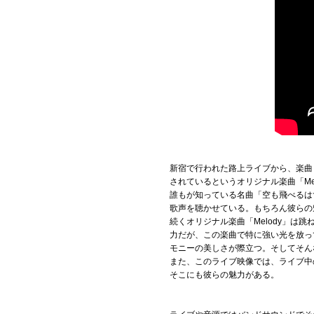
新宿で行われた路上ライブから、楽曲「
されているというオリジナル楽曲「Me
誰もが知っている名曲「空も飛べるは
歌声を聴かせている。もちろん彼らの
続くオリジナル楽曲「Melody」
力だが、この楽曲で特に強い光を放っ
モニーの美しさが際立つ。そしてそん
また、このライブ映像では、ライブ中
そこにも彼らの魅力がある。