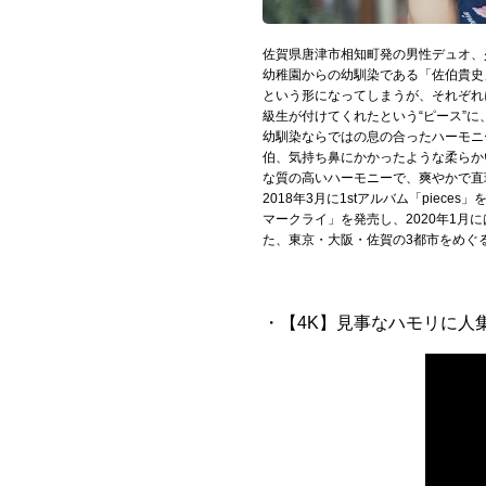
Official SNS
佐賀県唐津市相知町発の男性デュオ
幼稚園からの幼馴染である「佐伯貴史
という形になってしまうが、それぞれ
級生が付けてくれたという“ピース”に
幼馴染ならではの息の合ったハーモニ
伯、気持ち鼻にかかったような柔らか
な質の高いハーモニーで、爽やかで直
2018年3月に1stアルバム「pie
マークライ」を発売し、2020年1月
た、東京・大阪・佐賀の3都市をめぐ
・【4K】見事なハモリに人集