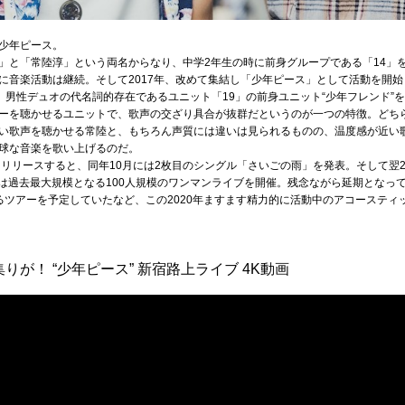
、少年ピース。
」と「常陸淳」という両名からなり、中学2年生の時に前身グループである「14」
に音楽活動は継続。そして2017年、改めて集結し「少年ピース」として活動を開
、男性デュオの代名詞的存在であるユニット「19」の前身ユニット“少年フレンド”
ーを聴かせるユニットで、歌声の交ざり具合が抜群だというのが一つの特徴。どち
い歌声を聴かせる常陸と、もちろん声質には違いは見られるものの、温度感が近い
球な音楽を歌い上げるのだ。
ces」をリリースすると、同年10月には2枚目のシングル「さいごの雨」を発表。そして翌
には過去最大規模となる100人規模のワンマンライブを開催。残念ながら延期となっ
るツアーを予定していたなど、この2020年ますます精力的に活動中のアコースティ
りが！ “少年ピース” 新宿路上ライブ 4K動画