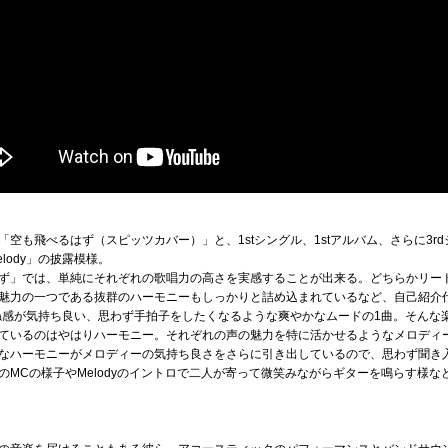
空も飛べるはず（スピッツカバー）」と、1stシングル、1stアルバム、さらに3r
lody」の披露模様。
ず」では、単純にそれぞれの歌唱力の高さを実感することが出来る。どちらかリー
魅力の一つである抜群のハーモニーもしっかりと詰め込まれているなど、自己紹介
は跳ね感が気持ち良い、思わず手拍子をしたくなるような爽やかなムードの1曲。そん
ているのはやはりハーモニー。それぞれの声の魅力を特に活かせるようなメロディ
なハーモニーがメロディーの気持ち良さをさらに引き出しているので、思わず聞き
のMCの様子やMelodyのイントロで二人が寄って微笑みながらギターを鳴らす様