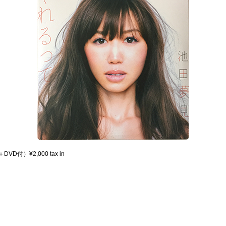
D付）¥2,000 tax in