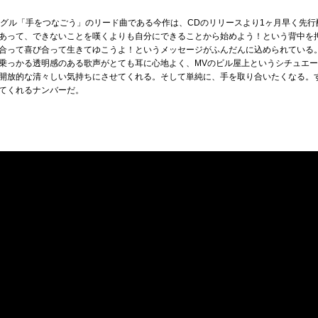
ングル「手をつなごう」のリード曲である今作は、CDのリリースより1ヶ月早く先行配
あって、できないことを嘆くよりも自分にできることから始めよう！という背中を
合って喜び合って生きてゆこうよ！というメッセージがふんだんに込められている
乗っかる透明感のある歌声がとても耳に心地よく、MVのビル屋上というシチュエ
開放的な清々しい気持ちにさせてくれる。そして単純に、手を取り合いたくなる。
てくれるナンバーだ。