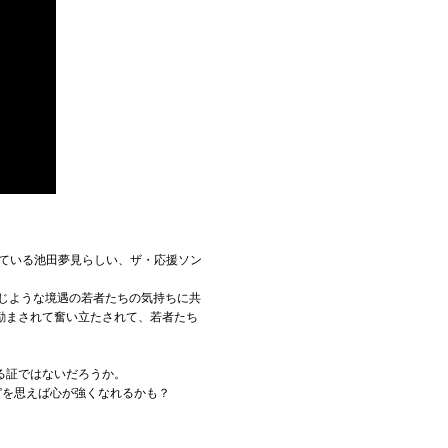
けている池田夢見らしい、ザ・応援ソン
じような境遇の若者たちの気持ちに共
励まされて奮い立たされて、若者たち
る証ではないだろうか。
”を思えば心が強くなれるかも？