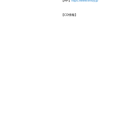
【HP】
https://www.emuy.jp
【CD情報】