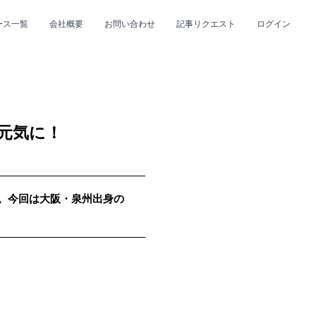
ース一覧
会社概要
お問い合わせ
記事リクエスト
ログイン
CLOSE
CLOSE
元気に！
up。今回は大阪・泉州出身の
プ
#R&B/ソウル