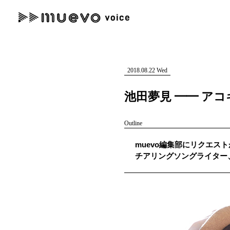
muevo media
記事を検索する
"読者の声を形にする”音楽特化メディア
2018.08.22 Wed
池田夢見 ━━ ア
Outline
人気ワード
muevo編集部にリクエスト
MENU
チアリングソングライター
#男性SSW
#ポップス
#女性SSW
#ロック
#男性シンガー
記事一覧
プレスリリース一覧
会社概要