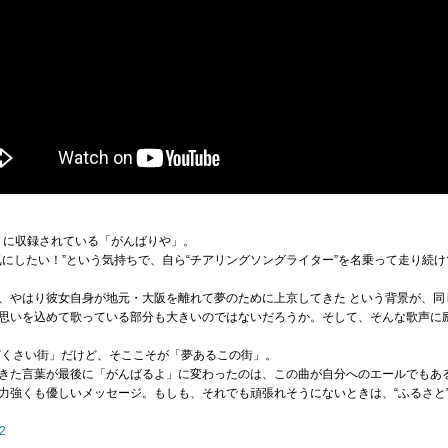
色」に収録されている「がんばりや」。
気にしたい！”という気持ちで、自ら“チアリングソングライター”を名乗って走り続
、やはり彼女自身が地元・大阪を離れて夢のために上京してきた という背景が、同
思いを込めて歌っている部分も大きいのではないだろうか。そして、そんな歌声に
どくさい街」だけど、そここそが「夢あるこの街」。
きた言葉が最後に「がんばるよ」に変わったのは、この曲が自分へのエールでもあ
力強くも優しいメッセージ。もしも、それでも頑張れそうにないときは、“ふるさと
22