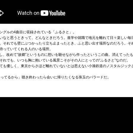
ングルの4曲目に収録されている「ふるさと」。
いなと思うときって、どんなときだろう。進学や就職で地元を離れて日々楽しい毎
。それでも壁にぶつかったり立ち止まったとき、ふと思い出す場所なのだろう。そ
待っていてくれる人のいる場所。
経過し、改めて“故郷”というものに想いを馳せながら作ったというこの曲。消えてった
それでも、いつも胸に抱いている風景こそがその人にとっての“ふるさと”なのだ。
ても優しく、東京からさほど離れていないとは思えない小湊鉄道のノスタルジックさ
知ってるから」聴き終わったら会いに帰りたくなる珠玉のバラードだ。