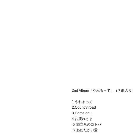
2nd Album「やれるって」（７曲入り＋DV
1.やれるって
2.Country road
3.Come on !!
4.お疲れさま
５.旅立ちのコトバ
６.あたたかい愛