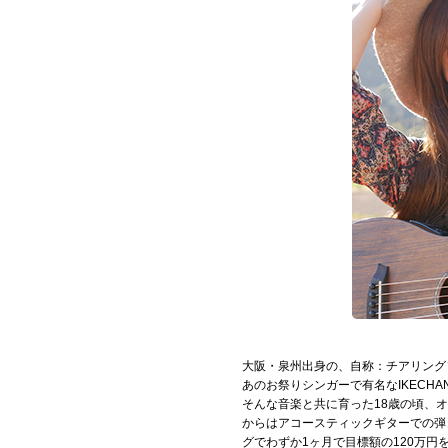
お問い合わせ
記事リクエスト
ログイン
LINK
muevoクラウドファンディング
muevoコミュニティ
ぶいクラ！by muevo
ぶいコミュ！by muevo
大阪・泉州出身の、自称：チアリング
ぶいマガ！ by muevo
あのお祭りシンガーで有名なIKECH
そんな音楽と共に育った18歳の頃、オー
からはアコースティックギターでの弾
グでわずか1ヶ月で目標額の120万円
Follow us