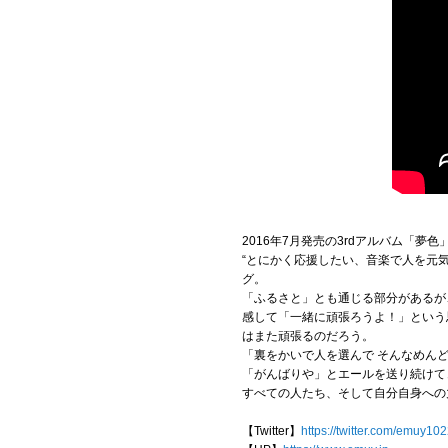
2016年7月発売の3rdアルバム「夢
“とにかく応援したい、音楽で人を元
グ。
「ふるさと」とも通じる部分があるが
感して「一緒に頑張ろうよ！」という
はまた頑張るのだろう。
「裏をかいで人を選んで そんなめん
「がんばりや」とエールを送り続けて
すべての人たち、そして自分自身への
【Twitter】
https://twitter.com/emuy10