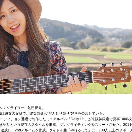
ソングライター、池田夢見。
ANは彼女の父親で、彼女自身も“だんじり祭り”好きを公言している。
ディション通過で制作したミニアルバム「Daily life」が京阪神限定で見事1000
き語りという現在のスタイルを形成、ソングライティングをスタートさせた。201
を達成し、2ndアルバムを作成。タイトル曲「やれるって」は、100人以上のサポ