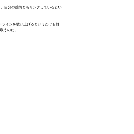
は、自分の感情ともリンクしているとい
ーラインを歌い上げるというだけも難
に歌うのだ。