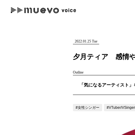
muevo media
記事を検索する
"読者の声を形にする”音楽特化メディア
2022.01.25 Tue
夕月ティア 感情
Outline
人気ワード
「気になるアーティスト」を紹
MENU
#男性SSW
#ポップス
#女性SSW
#ロック
#男性シンガー
記事一覧
#女性シンガー
#VTuber/VSinger
プレスリリース一覧
会社概要