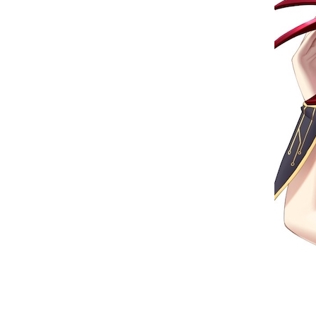
お問い合わせ
記事リクエスト
ログイン
LINK
muevoクラウドファンディング
muevoコミュニティ
ぶいクラ！by muevo
ぶいコミュ！by muevo
ぶいマガ！ by muevo
Follow us