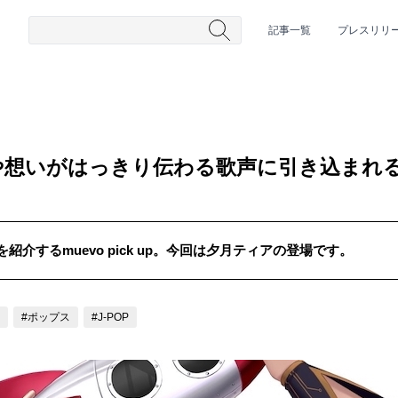
記事一覧
プレスリリ
や想いがはっきり伝わる歌声に引き込まれ
介するmuevo pick up。今回は夕月ティアの登場です。
#HR/HM
#女性シンガー
#ヒップホップ
#男性シンガーグルー
#ポップス
#J-POP