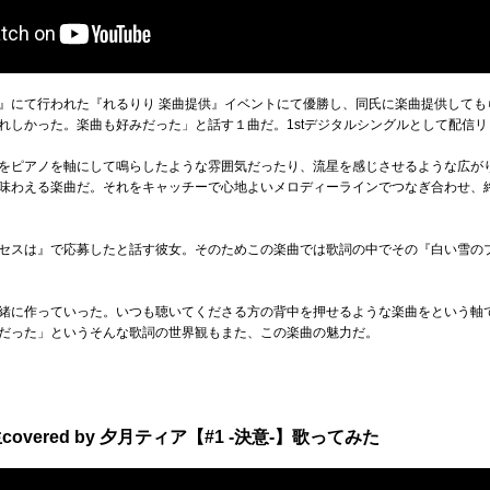
』にて行われた『れるりり 楽曲提供』イベントにて優勝し、同氏に楽曲提供しても
れしかった。楽曲も好みだった」と話す１曲だ。1stデジタルシングルとして配信
をピアノを軸にして鳴らしたような雰囲気だったり、流星を感じさせるような広が
味わえる楽曲だ。それをキャッチーで心地よいメロディーラインでつなぎ合わせ、
セスは』で応募したと話す彼女。そのためこの楽曲では歌詞の中でその『白い雪の
緒に作っていった。いつも聴いてくださる方の背中を押せるような楽曲をという軸
だった」というそんな歌詞の世界観もまた、この楽曲の魅力だ。
ered by 夕月ティア【#1 -決意-】歌ってみた