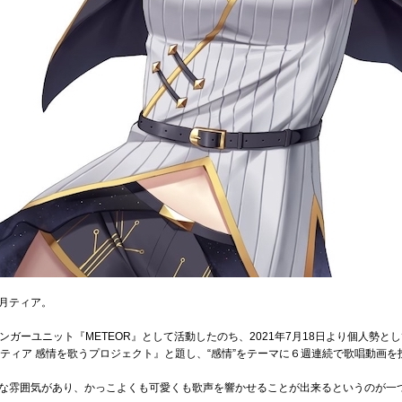
月ティア。
シンガーユニット『METEOR』として活動したのち、2021年7月18日より個人勢
月ティア 感情を歌うプロジェクト』と題し、“感情”をテーマに６週連続で歌唱動画
な雰囲気があり、かっこよくも可愛くも歌声を響かせることが出来るというのが一