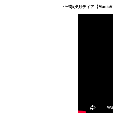
・平等/夕月ティア【MusicVi