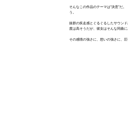
そんなこの作品のテーマは“決意”だ
う。
抜群の疾走感とぐるぐるしたサウンド
度は高そうだが、彼女はそんな同曲に
その感情の強さに、想いの強さに、圧