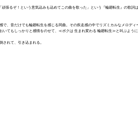
。「頑張るぞ！という意気込みも込めてこの曲を歌った」という『輪廻転生』の歌詞
感で、音だけでも輪廻転生を感じる同曲。その疾走感の中でリズミカルなメロディ
おいてもしっかりと感情をのせて、≪ボクは 生まれ変わる 輪廻転生≫と叫ぶよう
倒されて、引き込まれる。