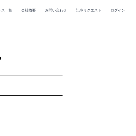
ース一覧
会社概要
お問い合わせ
記事リクエスト
ログイン
CLOSE
CLOSE
る
プ
#R&B/ソウル