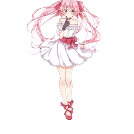
記事リクエスト
ログイン
LINK
muevoクラウドファンディング
muevoコミュニティ
ぶいクラ！by muevo
ぶいコミュ！by muevo
ぶいマガ！ by muevo
Follow us