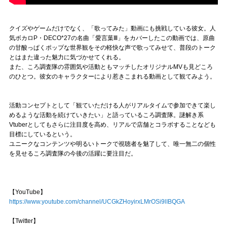
クイズやゲームだけでなく、「歌ってみた」動画にも挑戦している彼女。人
気ボカロP・DECO*27の名曲「愛言葉Ⅲ」をカバーしたこの動画では、原曲
の甘酸っぱくポップな世界観をその軽快な声で歌ってみせて、普段のトーク
とはまた違った魅力に気づかせてくれる。
また、ころ調査隊の雰囲気や活動ともマッチしたオリジナルMVも見どころ
のひとつ。彼女のキャラクターにより惹きこまれる動画として観てみよう。
活動コンセプトとして「観ていただける人がリアルタイムで参加できて楽し
めるような活動を続けていきたい」と語っているころ調査隊。謎解き系
Vtuberとしてもさらに注目度を高め、リアルで店舗とコラボすることなども
目標にしているという。
ユニークなコンテンツや明るいトークで視聴者を魅了して、唯一無二の個性
を見せるころ調査隊の今後の活躍に要注目だ。
【YouTube】
https://www.youtube.com/channel/UCGkZHoyirxLMrOSi9lIBQGA
【Twitter】