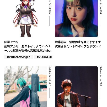
Related Artist 005
Related Artist 006
紅羽アカリ
武藤彩未 活動休止を経てますます
紅羽アカリ 超ストイックでハイペ
洗練されたレトロポップなサウンド
ースな配信が自慢の悪魔OL系Vtuber
#VTuber/VSinger
#VOCALOID
#アニメ/ゲーム
Related Artist 007
Related Artist 008