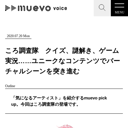
MENU
CLOSE
CLOSE
muevo media
記事を検索する
2020.07.20 Mon
"読者の声を形にする”音楽特化メディア
ころ調査隊 クイズ、謎解き、ゲーム
実況……ユニークなコンテンツでバー
チャルシーンを突き進む
MENU
人気ワード
Outline
記事一覧
#男性SSW
#ポップス
#女性SSW
#ロック
「気になるアーティスト」を紹介するmuevo pick
プレスリリース一覧
#男性シンガー
#HR/HM
#女性シンガー
up。今回はころ調査隊の登場です。
会社概要
#ヒップホップ
#男性シンガーグループ
#R&B/ソウル
お問い合わせ