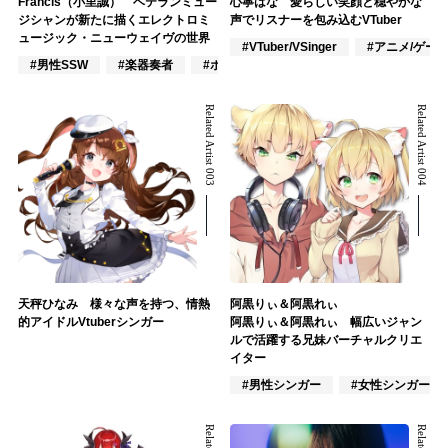
Francis（小里誠） ベテランミュー
心寧はな 愛らしい笑顔と穏やかな
ジシャンが新たに描くエレクトロミ
声でリスナーを包み込むVTuber
ュージック・ニューウェイヴの世界
#VTuber/VSinger
#アニメ/ゲー
#男性SSW
#楽器奏者
#ポップス
Related Artist 003
Related Artist 004
天秤ひなみ 様々な声を持つ、情熱
阿黒りぃ＆阿黒れぃ
的アイドルVtuberシンガー
阿黒りぃ＆阿黒れぃ 幅広いジャン
ルで活躍する兄妹バーチャルクリエ
イター
#男性シンガー
#女性シンガー