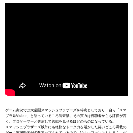
ゲーム実況では大乱闘スマッシュブラザーズを得意としており、自ら「スマ
ブラ系Vtuber」と語っているころ調査隊。その実力は視聴者からも評価が高
く、プロゲーマーと共演して善戦を見せるほどのものになっている。
スマッシュブラザーズ以外にも軽快なトーク力を活かした笑いどころ満載の
ゲーム実況動画が多数アップされているので、Vtuberファンはもちろん、ゲ