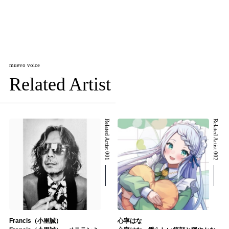
muevo voice
Related Artist
Related Artist 001
Related Artist 002
Francis（小里誠）
心寧はな