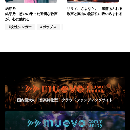
結芽乃
リリィ、さよなら。 感情あふれる
結芽乃 想いの乗った透明な歌声
歌声と楽曲の物語性に吸い込まれる
が、心に触れる
#女性シンガー
#ポップス
#フォーク