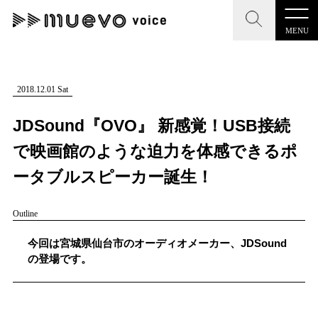
MENU
CLOSE
CLOSE
muevo media
記事を検索する
2018.12.01 Sat
"読者の声を形にする”音楽特化メディア
JDSound『OVO』 新感覚！USB接続
で映画館のような迫力を体感できるポ
ータブルスピーカー誕生！
MENU
人気ワード
Outline
記事一覧
#男性SSW
#ポップス
#女性SSW
#ロック
今回は宮城県仙台市のオーディオメーカー、JDSound
プレスリリース一覧
#男性シンガー
#HR/HM
#女性シンガー
の登場です。
会社概要
#ヒップホップ
#男性シンガーグループ
#R&B/ソウル
お問い合わせ