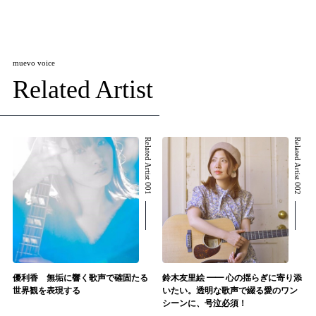
muevo voice
Related Artist
Related Artist 001
Related Artist 002
優利香 無垢に響く歌声で確固たる
鈴木友里絵 ━━ 心の揺らぎに寄り添
世界観を表現する
いたい。透明な歌声で綴る愛のワン
シーンに、号泣必須！