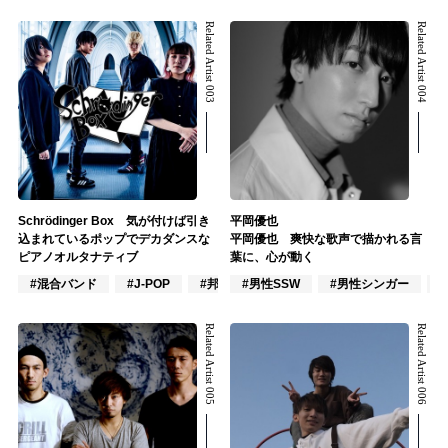
Related Artist 003
Related Artist 004
Schrödinger Box 気が付けば引き
平岡優也
込まれているポップでデカダンスな
平岡優也 爽快な歌声で描かれる言
ピアノオルタナティブ
葉に、心が動く
#混合バンド
#J-POP
#邦ロック
#男性SSW
#男性シンガー
Related Artist 005
Related Artist 006