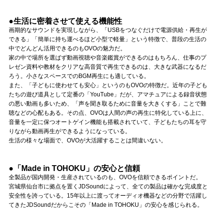
●生活に密着させて使える機能性
画期的なサウンドを実現しながら、「USBをつなぐだけで電源供給・再生が
できる」「簡単に持ち運べるほど小型で軽量」という特徴で、普段の生活の
中でどんどん活用できるのもOVOの魅力だ。
家の中で場所を選ばず動画視聴や音楽鑑賞ができるのはもちろん、仕事のプ
レゼン資料や教材をクリアな高音質で再生できるのは、大きな武器になるだ
ろう。小さなスペースでのBGM再生にも適している。
また、「子どもに使わせても安心」というのもOVOの特徴だ。近年の子ども
たちの遊び道具として定番の「YouTube」だが、アマチュアによる録音状態
の悪い動画も多いため、「声を聞き取るために音量を大きくする」ことで難
聴などの心配もある。その点、OVOは人間の声の再生に特化している上に、
音量を一定に保つオートゲイン機能も搭載されていて、子どもたちの耳を守
りながら動画再生ができるようになっている。
生活の様々な場面で、OVOが大活躍することは間違いない。
●「Made in TOHOKU」の安心と信頼
全製品が国内開発・生産されているのも、OVOを信頼できるポイントだ。
宮城県仙台市に拠点を置くJDSoundによって、全ての製品は確かな完成度と
安全性を誇っている。15年以上に渡ってオーディオ機器などの分野で活躍し
てきたJDSoundだからこその「Made in TOHOKU」の安心を感じられる。