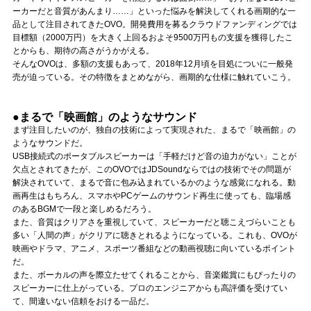
Official SNS
ーカーだと音質があんまり……」といった悩みを解決してくれる画期的な一
品として注目されてきたOVO。開発費用を募るクラウドファンディングでは
目標額（2000万円）を大きく上回るおよそ9500万円もの支援を獲得したこ
とからも、期待の高さがうかがえる。
そんなOVOは、多額の支援もあって、2018年12月頃を目処についに一般発
売が迫っている。その特徴をまとめながら、画期的な仕様に触れていこう。
●まるで「映画館」のようなサウンド
まず注目したいのが、独自の技術によって実現された、まるで「映画館」の
ようなサウンドだ。
USB接続式のポータブルスピーカーは「手軽だけど音の迫力がない」ことが
欠点とされてきたが、このOVOではJDSoundならではの技術でその問題が
解決されていて、まるで音に包み込まれているかのような感覚になれる。動
画再生はもちろん、スマホやPCゲームのサウンド再生に使っても、臨場感
のあるBGMで一段と楽しめるだろう。
また、音質はクリアさを重視していて、スピーカーだと聴こえづらいことも
多い「人間の声」がクリアに聴きとれるようになっている。これも、OVOが
映画やドラマ、アニメ、スポーツ番組などの動画視聴に向いているポイント
だ。
また、ボーカルの声を際立たせてくれることから、音楽鑑賞にもぴったりの
スピーカーに仕上がっている。プロのエンジニアからも高評価を受けてい
て、間違いない信頼をおける一品だ。