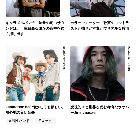
キャラメルパンチ 熱量の高いサウ
カラーウォーター 歌声のコントラ
ンドは、一生懸命な誰かの背中を強
ストが描きだす豊かでリアルな感情
く押し出す
Related Artist 007
Related Artist 008
submarine dog 懐かしくも新しい、
虎視眈々と世界を睨む稀有なラッパ
居心地の良い音楽
ーJinmenusagi
#男性バンド
#ロック