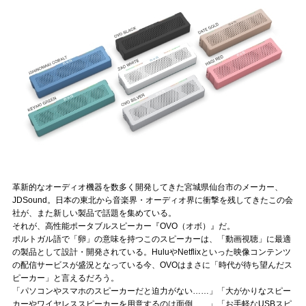
記事リクエスト
ログイン
LINK
muevoクラウドファンディング
muevoコミュニティ
ぶいクラ！by muevo
革新的なオーディオ機器を数多く開発してきた宮城県仙台市のメーカー、
JDSound。日本の東北から音楽界・オーディオ界に衝撃を残してきたこの会
ぶいコミュ！by muevo
社が、また新しい製品で話題を集めている。
それが、高性能ポータブルスピーカー『OVO（オボ）』だ。
ぶいマガ！ by muevo
ポルトガル語で「卵」の意味を持つこのスピーカーは、「動画視聴」に最適
の製品として設計・開発されている。HuluやNetflixといった映像コンテンツ
の配信サービスが盛況となっている今、OVOはまさに「時代が待ち望んだス
ピーカー」と言えるだろう。
Follow us
「パソコンやスマホのスピーカーだと迫力がない……」「大がかりなスピー
カーやワイヤレススピーカーを用意するのは面倒……」「お手軽なUSBスピ