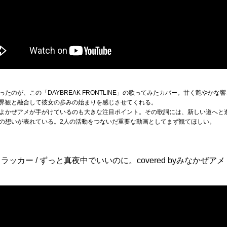
たのが、この「DAYBREAK FRONTLINE」の歌ってみたカバー。甘く艶やか
界観と融合して彼女の歩みの始まりを感じさせてくれる。
よかぜアメが手がけているのも大きな注目ポイント。その歌詞には、新しい道へと進む
の想いが表れている。2人の活動をつないだ重要な動画としてまず観てほしい。
カー / ずっと真夜中でいいのに。covered byみなかぜアメ