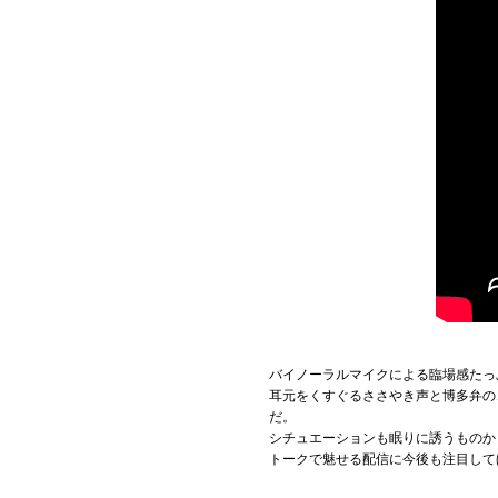
バイノーラルマイクによる臨場感たっ
耳元をくすぐるささやき声と博多弁の
だ。
シチュエーションも眠りに誘うものか
トークで魅せる配信に今後も注目して