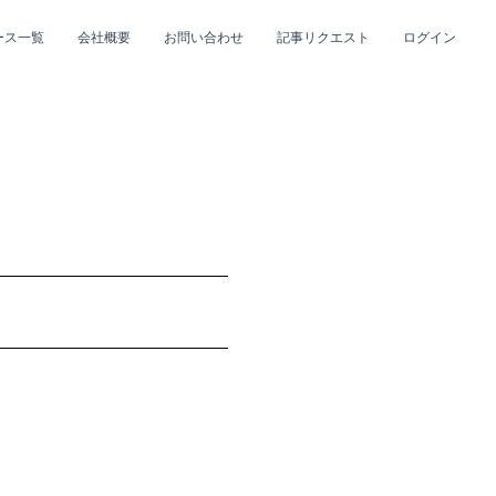
ース一覧
会社概要
お問い合わせ
記事リクエスト
ログイン
CLOSE
CLOSE
プ
#R&B/ソウル