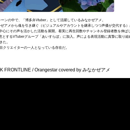
rシーンの中で、「博多弁Vtuber」として活躍しているみなかぜアメ。
そよかぜアメから魂を引き継ぐ（ビジュアルやアカウントを継承しつつ声優が交代する）か
を中心にその声を活かした活動を展開。着実に再生回数やチャンネル登録者数を伸ば
得意とするVTuberグループ「あいすらぼ」に加入。声による表現活動に真摯に取り組む
きた。
目クリエイターの一人となっている存在だ。
ONTLINE / Orangestar covered by みなかぜアメ