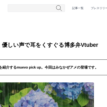
記事一覧
プレスリリ
優しい声で耳をくすぐる博多弁Vtuber
介するmuevo pick up。今回はみなかぜアメの登場です。
#HR/HM
#女性シンガー
#ヒップホップ
#男性シンガーグルー