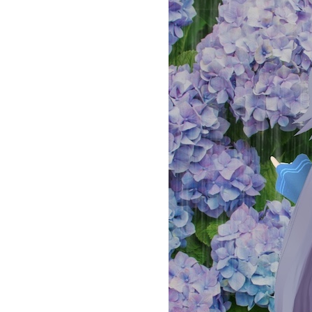
お問い合わせ
記事リクエスト
ログイン
LINK
muevoクラウドファンディング
muevoコミュニティ
ぶいクラ！by muevo
ぶいコミュ！by muevo
ぶいマガ！ by muevo
Follow us