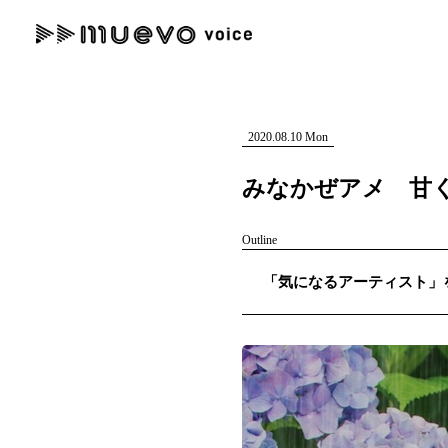
muevo media
記事を検索する
"読者の声を形にする”音楽特化メディア
2020.08.10 Mon
みなかぜアメ 甘く
Outline
人気ワード
「気になるアーティスト」を紹
MENU
#男性SSW
#ポップス
#女性SSW
#ロック
#男性シンガー
記事一覧
プレスリリース一覧
会社概要