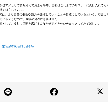
かぜアメとして歩み始めておよそ半年。当初はこれまでのリスナーに受け入れても
な支持を確立している。
半期では、より自分の個性や魅力を発揮していくことを目標にしているという。応援し
ているそうなので、今後の発表にも要注目だ。
声優として、多彩に活動を広げるみなかぜアメをぜひチェックしてみてほしい。
Cth5j6WaPTf9osdNrdz92PA