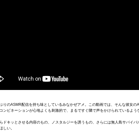
ぷりのASMR配信を持ち味としているみなかぜアメ。この動画では、そんな彼女の
コンビネーションが心地よくも刺激的で、まるですぐ隣で声をかけられているよう
らドキッとさせる内容のもの、ノスタルジーを誘うもの、さらには無人島サバイバ
ほしい。