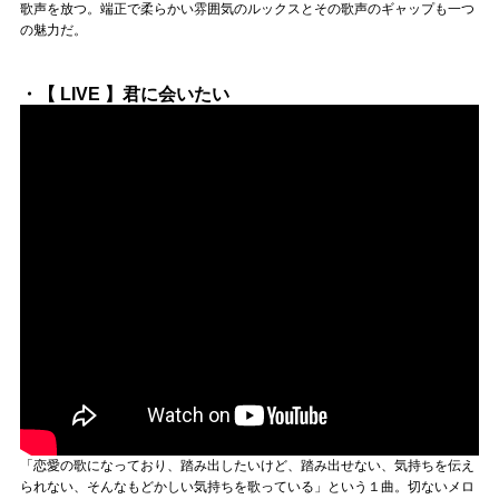
Official SNS
歌声を放つ。端正で柔らかい雰囲気のルックスとその歌声のギャップも一つ
の魅力だ。
・【 LIVE 】君に会いたい
「恋愛の歌になっており、踏み出したいけど、踏み出せない、気持ちを伝え
られない、そんなもどかしい気持ちを歌っている」という１曲。切ないメロ