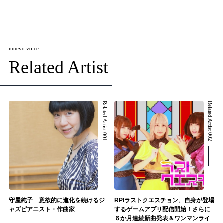
muevo voice
Related Artist
Related Artist 001
Related Artist 002
守屋純子 意欲的に進化を続けるジ
RPIラストクエスチョン、自身が登場
ャズピアニスト・作曲家
するゲームアプリ配信開始！さらに
６か月連続新曲発表＆ワンマンライ