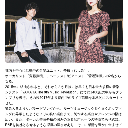
記事リクエスト
ログイン
LINK
muevoクラウドファンディング
muevoコミュニティ
都内を中心に活動中の音楽ユニット、夢積（むつみ）。
ぶいクラ！by muevo
ボーカリスト「齊藤夢積」、ベーシスト/ピアニスト「菅沼翔揮」の2名から
なる。
ぶいコミュ！by muevo
2015年に結成されると、それから３か月後には早くも日本最大規模の音楽コ
ンテスト「YAMAHA The 9th Music Revolution」にて約1400組の中からグラ
ンプリを獲得。その後2017年より都内でのライブ活動を本格的にスタートさ
ぶいマガ！ by muevo
せた。
染み入るようなバラードソングから、ルーツミュージックをうまくポップソ
ングに昇華したようなノリの良い楽曲まで、制作する楽曲やアレンジの幅は
Follow us
広い。また、ボーカル齊藤夢積の深みのある歌声も一つの特徴であり武器。
R&Bを彷彿とさせるような深度の深さがあり、そこに感情を豊かに含ませて