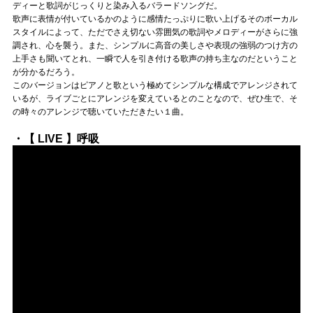
ディーと歌詞がじっくりと染み入るバラードソングだ。
歌声に表情が付いているかのように感情たっぷりに歌い上げるそのボーカル
スタイルによって、ただでさえ切ない雰囲気の歌詞やメロディーがさらに強
調され、心を襲う。また、シンプルに高音の美しさや表現の強弱のつけ方の
上手さも聞いてとれ、一瞬で人を引き付ける歌声の持ち主なのだということ
が分かるだろう。
このバージョンはピアノと歌という極めてシンプルな構成でアレンジされて
いるが、ライブごとにアレンジを変えているとのことなので、ぜひ生で、そ
の時々のアレンジで聴いていただきたい１曲。
・【 LIVE 】呼吸