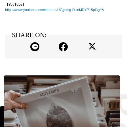
【YouTube】
https://www.youtube.com/channel/UCgndtg-iYceMDYP15pl3gYA
SHARE ON: