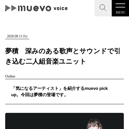
MENU
CLOSE
CLOSE
muevo media
記事を検索する
2020.09.11 Fri
"読者の声を形にする”音楽特化メディア
夢積 深みのある歌声とサウンドで引
き込む二人組音楽ユニット
Outline
MENU
人気ワード
記事一覧
「気になるアーティスト」を紹介するmuevo pick
#男性SSW
#ポップス
#女性SSW
#ロック
up。今回は夢積の登場です。
プレスリリース一覧
#男性シンガー
#HR/HM
#女性シンガー
会社概要
#ヒップホップ
#男性シンガーグループ
#R&B/ソウル
お問い合わせ