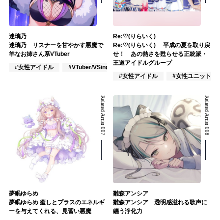
迷璃乃
Re:♡(りらいく)
迷璃乃 リスナーを甘やかす悪魔で
Re:♡(りらいく) 平成の夏を取り戻
羊なお姉さん系VTuber
せ！ あの熱さを甦らせる正統派・
王道アイドルグループ
#女性アイドル
#VTuber/VSinger
#アニメ/ゲーム
#女性アイドル
#女性ユニット
Related Artist 007
Related Artist 008
夢眠ゆらめ
雛森アンシア
夢眠ゆらめ 癒しとプラスのエネルギ
雛森アンシア 透明感溢れる歌声に
ーを与えてくれる、見習い悪魔
纏う浄化力