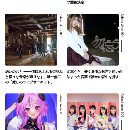
ブ開催決定！
Related Artist 003
Related Artist 004
結いのおと ━━ 情緒あふれる街並み
勿忘うた 儚く透明な歌声と想いの
と様々な音楽が織りなす、唯一無二
詰まった言葉で誰かの背中を押す
の「癒しのライブサーキット」
Related Artist 005
Related Artist 006