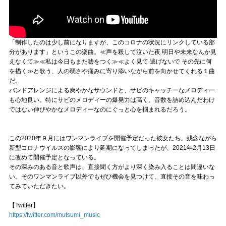
「制作したのは少し前になりますが、このコロナの状況にリンクしている部
分があります」というこの楽曲。≪声を殺して泣いた夜 明日や未来なんか見
えなくて≫≪私は今日もまた嘘をつく≫≪よく見て 逃げないで その先に何
を描く≫と歌う、人の弱さや痛みに寄り添いながら前を向かせてくれる１曲
だ。
バンドアレンジによる爽やかなサウンドと、サビのキャッチーなメロディー
も心地良い。特にサビのメロディーの爆発力は高く、音数を詰め込んだわけ
ではない伸びやかなメロディーなのにぐっと心を掴まれるだろう。
この2020年９月にはワンマンライブを開催予定だった彼女たち。残念ながら
新型コロナウイルスの影響により延期になってしまったが、2021年2月13日
に改めて開催予定となっている。
その深みのある音と歌声は、直接聞く方がより深く染み入ることは間違いな
い。そのワンマンライブ以外でもぜひ機会を見つけて、直接その音を味わっ
てみていただきたい。
【Twitter】
https://twitter.com/mutsumi_music