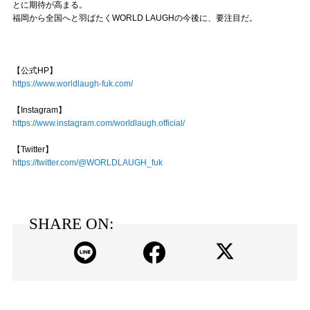
とに期待が高まる。
福岡から全国へと羽ばたくWORLD LAUGHの今後に、要注目だ。
【公式HP】
https://www.worldlaugh-fuk.com/
【Instagram】
https://www.instagram.com/worldlaugh.official/
【Twitter】
https://twitter.com/@WORLDLAUGH_fuk
SHARE ON: