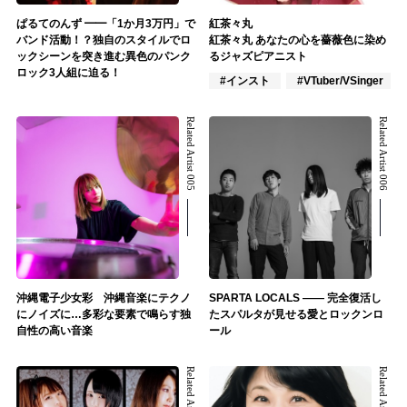
ぱるてのんず ━━「1か月3万円」で
紅茶々丸
バンド活動！？独自のスタイルでロ
紅茶々丸 あなたの心を薔薇色に染め
ックシーンを突き進む異色のパンク
るジャズピアニスト
ロック3人組に迫る！
#インスト
#VTuber/VSinger
Related Artist 005
Related Artist 006
沖縄電子少女彩 沖縄音楽にテクノ
SPARTA LOCALS —— 完全復活し
にノイズに…多彩な要素で鳴らす独
たスパルタが見せる愛とロックンロ
自性の高い音楽
ール
Related Artist 007
Related Artist 008