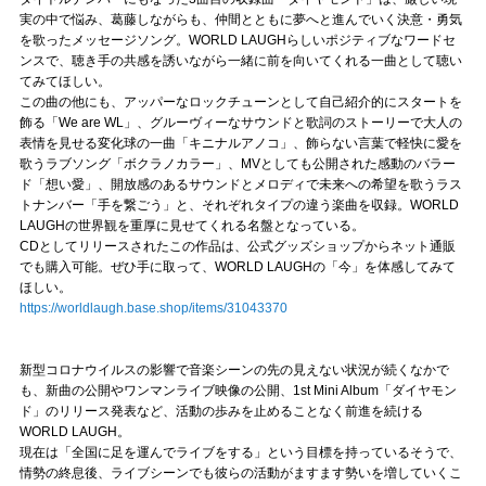
実の中で悩み、葛藤しながらも、仲間とともに夢へと進んでいく決意・勇気
を歌ったメッセージソング。WORLD LAUGHらしいポジティブなワードセ
ンスで、聴き手の共感を誘いながら一緒に前を向いてくれる一曲として聴い
てみてほしい。
この曲の他にも、アッパーなロックチューンとして自己紹介的にスタートを
飾る「We are WL」、グルーヴィーなサウンドと歌詞のストーリーで大人の
表情を見せる変化球の一曲「キニナルアノコ」、飾らない言葉で軽快に愛を
歌うラブソング「ボクラノカラー」、MVとしても公開された感動のバラー
ド「想い愛」、開放感のあるサウンドとメロディで未来への希望を歌うラス
トナンバー「手を繋ごう」と、それぞれタイプの違う楽曲を収録。WORLD
LAUGHの世界観を重厚に見せてくれる名盤となっている。
CDとしてリリースされたこの作品は、公式グッズショップからネット通販
でも購入可能。ぜひ手に取って、WORLD LAUGHの「今」を体感してみて
ほしい。
https://worldlaugh.base.shop/items/31043370
新型コロナウイルスの影響で音楽シーンの先の見えない状況が続くなかで
も、新曲の公開やワンマンライブ映像の公開、1st Mini Album「ダイヤモン
ド」のリリース発表など、活動の歩みを止めることなく前進を続ける
WORLD LAUGH。
現在は「全国に足を運んでライブをする」という目標を持っているそうで、
情勢の終息後、ライブシーンでも彼らの活動がますます勢いを増していくこ