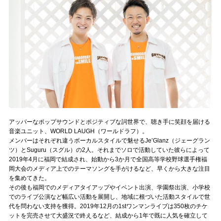
記事リクエスト
ログイン
LINK
muevoクラウドファンディング
muevoコミュニティ
アッパーなポップサウンドとポジティブな詞世界で、聴き手に笑顔を届ける
ぶいクラ！by muevo
音楽ユニット、WORLD LAUGH（ワールドラフ）。
メンバーはそれぞれ違うボーカルスタイルで魅せるJe’Glanz（ジェーグラン
ぶいコミュ！by muevo
ツ）とSuguru（スグル）の2人。それまでソロで活動していた彼らによって
2019年4月に福岡で結成され、始動から3か月で全国高等学校野球選手権福
岡大会のメディア上でのテーマソングを手がけるなど、早くから大きな注目
ぶいマガ！ by muevo
を集めてきた。
その後も福岡でのメディアタイアップやイベント出演、学園祭出演、小学校
でのライブ公演など幅広い活動を展開し、地域に根づいた活動スタイルで世
Follow us
代を問わない支持を獲得。2019年12月の1stワンマンライブは350枚のチケ
ットを完売させて大盛況で終えるなど、結成から1年で既に人気を確立して