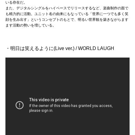
Official SNS
いる存在だ。
また、デジタルシングルをハイペースでリリースするなど、楽曲制作の面で
も精力的に活動。ユニット名の由来にもなっている「世界に一つでも多く笑
顔を生み出す」というコンセプトのもとで、明るい世界観を築きながらます
ます活動の勢いを増している。
・明日は笑えるように(Live ver.) / WORLD LAUGH