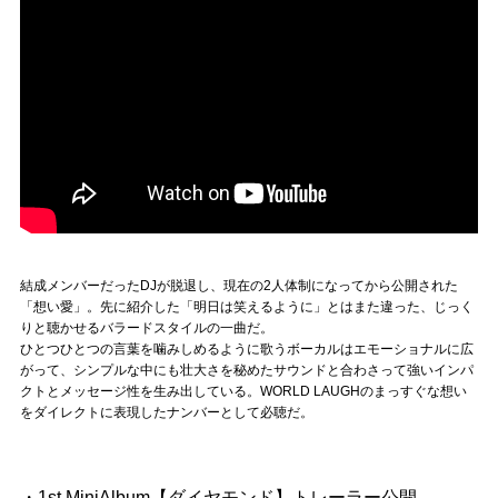
結成メンバーだったDJが脱退し、現在の2人体制になってから公開された
「想い愛」。先に紹介した「明日は笑えるように」とはまた違った、じっく
りと聴かせるバラードスタイルの一曲だ。
ひとつひとつの言葉を噛みしめるように歌うボーカルはエモーショナルに広
がって、シンプルな中にも壮大さを秘めたサウンドと合わさって強いインパ
クトとメッセージ性を生み出している。WORLD LAUGHのまっすぐな想い
をダイレクトに表現したナンバーとして必聴だ。
・1st.MiniAlbum【ダイヤモンド】トレーラー公開