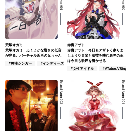
荒塚オガミ
赤魔アザト
荒塚オガミ ふくよかな響きの低音
赤魔アザト 今日もアザトく参りま
が光る、バーチャル近所の兄ちゃん
しょう♡音楽と演技を嗜む異界の王
は今日も歌声を響かせる
#男性シンガー
#インディーズ
#VTuber/VSinger
#女性アイドル
#VTuber/VSinger
Related Artist 003
Related Artist 004