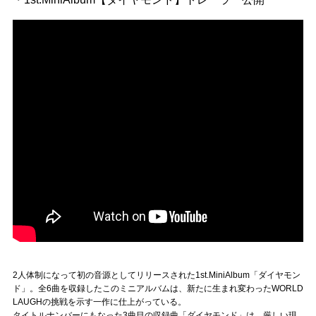
2人体制になって初の音源としてリリースされた1st.MiniAlbum「ダイヤモン
ド」。全6曲を収録したこのミニアルバムは、新たに生まれ変わったWORLD
LAUGHの挑戦を示す一作に仕上がっている。
タイトルナンバーにもなった3曲目の収録曲「ダイヤモンド」は、厳しい現