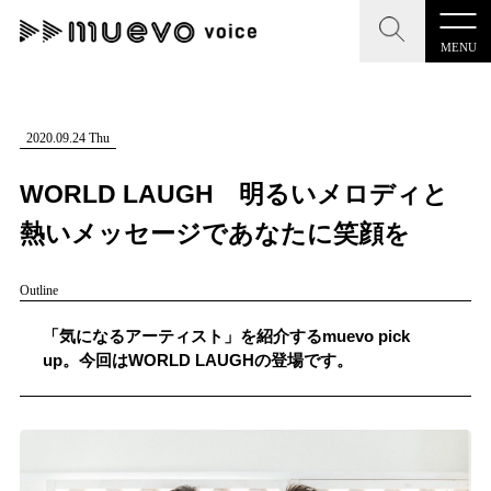
MENU
CLOSE
CLOSE
muevo media
記事を検索する
2020.09.24 Thu
"読者の声を形にする”音楽特化メディア
WORLD LAUGH 明るいメロディと
熱いメッセージであなたに笑顔を
Outline
MENU
人気ワード
記事一覧
「気になるアーティスト」を紹介するmuevo pick
#男性SSW
#ポップス
#女性SSW
#ロック
up。今回はWORLD LAUGHの登場です。
プレスリリース一覧
#男性シンガー
#HR/HM
#女性シンガー
会社概要
#ヒップホップ
#男性シンガーグループ
#R&B/ソウル
お問い合わせ