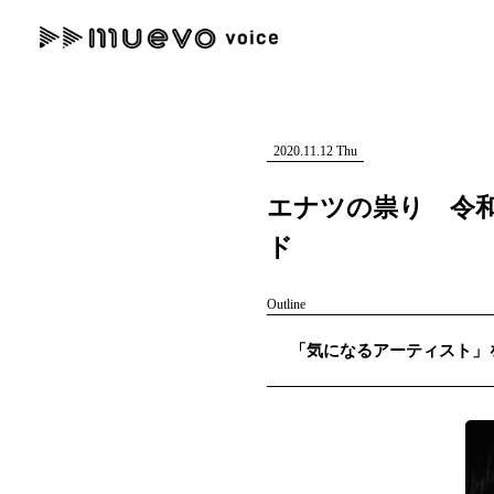
muevo media
記事を検索する
"読者の声を形にする”音楽特化メディア
2020.11.12 Thu
エナツの祟り 令
ド
人気ワード
Outline
MENU
「気になるアーティスト」を紹
#男性SSW
#ポップス
#女性SSW
#ロック
#男性シンガー
記事一覧
プレスリリース一覧
会社概要