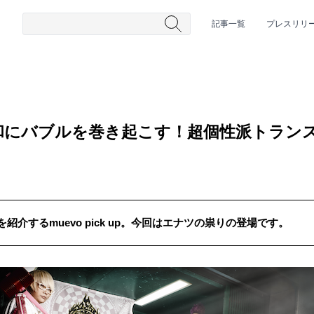
記事一覧
プレスリリ
和にバブルを巻き起こす！超個性派トラン
介するmuevo pick up。今回はエナツの祟りの登場です。
#HR/HM
#女性シンガー
#ヒップホップ
#男性シンガーグルー