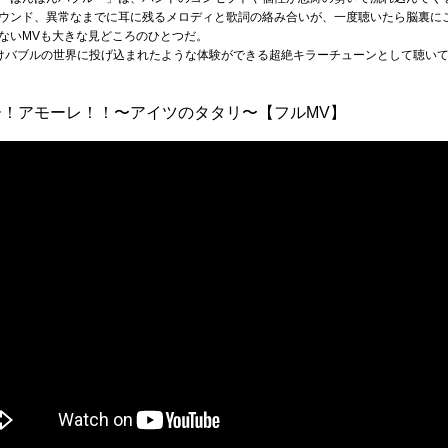
ウンド、異常なまでに耳に残るメロディと歌詞の絡み合いが、一度聴いたら脳裏に
ないMVも大きな見どころのひとつだ。
けバブルの世界に投げ込まれたような体験ができる超絶キラーチューンとして聴い
ー！アモーレ！！〜アイツのタタリ〜【フルMV】