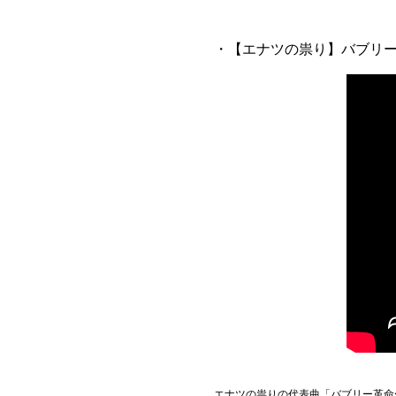
Official SNS
・【エナツの祟り】バブリ
エナツの祟りの代表曲「バブリー革命