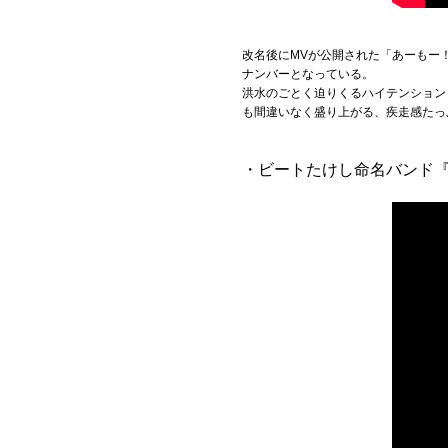
改名後にMVが公開された「あーもー
ナンバーとなっている。
洪水のごとく迫りくるハイテンション
も間違いなく盛り上がる、疾走感たっ
・ビートたけし命名バンド『