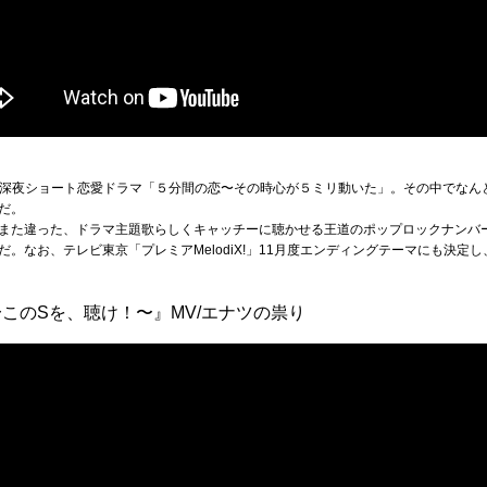
送された深夜ショート恋愛ドラマ「５分間の恋〜その時心が５ミリ動いた」。その中でな
だ。
また違った、ドラマ主題歌らしくキャッチーに聴かせる王道のポップロックナンバ
。なお、テレビ東京「プレミアMelodiX!」11月度エンディングテーマにも決定
このSを、聴け！〜』MV/エナツの祟り