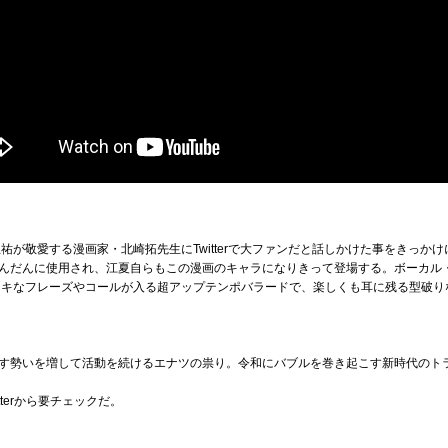
亜祐が敬愛する漫画家・北崎拓先生にTwitterで大ファンだと話しかけた事をきっか
んだんに使用され、江夏自らもこの漫画のキャラになりきって登場する。ボーカル
ドキなフレーズやコールが入る超アップテンポバラードで、楽しくも耳に残る型破り
す勢いを増して活動を続けるエナツの祟り。令和にバブルを巻き起こす新時代のト
terから要チェックだ。