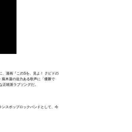
けに、漫画『このSを、見よ！ クピドの
・蕪木蓮の迫力ある歌声に「優勝で
な正統派ラブソングだ。
ランスポップロックバンドとして、今