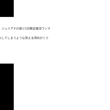
、ジュリアナの祟り1日限定復活ワンマ
出してしまうような笑える演出がくり