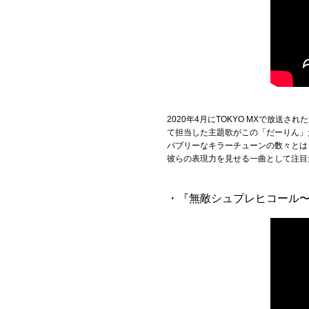
2020年4月にTOKYO MXで放
て担当した主題歌がこの「だーりん」
バブリーなキラーチューンの数々とは
彼らの表現力を見せる一曲として注目だ
・『無敵シュプレヒコール〜