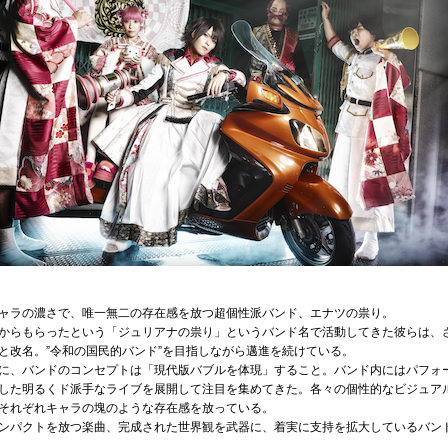
ャラの濃さで、唯一無二の存在感を放つ超個性派バンド、エナツの祟り。
からもらったという「ジュリアナの祟り」というバンド名で活動してきた彼らは、
と改名。”令和の国民的バンド”を目指しながら邁進を続けている。
に、バンドのコンセプトは「現代版バブルを体現」すること。バンド内にはパフォ
した明るくド派手なライブを展開して注目を集めてきた。各々の個性的なビジュアル
それぞれキャラの塊のような存在感を放っている。
ンパクトを放つ楽曲、完成された世界観を武器に、着実に支持を拡大しているバン