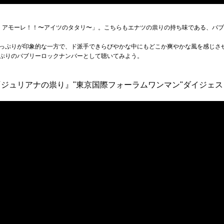
！アモーレ！！〜アイツのタタリ〜」。こちらもエナツの祟りの持ち味である、バ
っぷりが印象的な一方で、ド派手できらびやかな中にもどこか爽やかな風を感じさ
ぷりのバブリーロックナンバーとして聴いてみよう。
ジュリアナの祟り』"東京国際フォーラムワンマン"ダイジェス