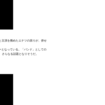
んと主演を務めたエナツの祟りが、併せ
ーとなっている。「バンド」としての
し、さらなる話題となりそうだ。