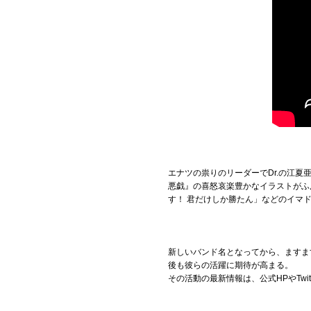
エナツの祟りのリーダーでDr.の江夏
悪戯』の喜怒哀楽豊かなイラストがふ
す！ 君だけしか勝たん」などのイマ
新しいバンド名となってから、ますま
後も彼らの活躍に期待が高まる。
その活動の最新情報は、公式HPやTwit