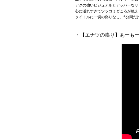
アクの強いビジュアルとアッパーなサ
心に溢れすぎてツッコミどころが絶え
タイトルに一切の偽りなし。5分間だ
・【エナツの祟り】あーも