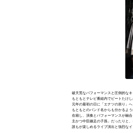
お問い合わせ
記事リクエスト
ログイン
LINK
muevoクラウドファンディング
muevoコミュニティ
ぶいクラ！by muevo
破天荒なパフォーマンスと圧倒的なキ
もともとテレビ番組内でビートたけし
ぶいコミュ！by muevo
元年の最初の日に「エナツの祟り」へ
もともとのバンド名からも分かるよう
ぶいマガ！ by muevo
在籍し、演奏とパフォーマンスが融合
主かつ中臣鎌足の子孫」だったりと、
誰もが楽しめるライブ演出と強烈なイ
Follow us