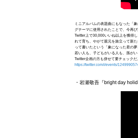
ミニアルバムの表題曲にもなった「象
グテーマに使用されたことで、今再び
Twitter上で30,000いいね
れて育ち、やがて親元を旅立って新た
って書いたという「象になった君の夢
若い人も、子どもがいる人も、孫がい
Twitter企画の方も併せて要チェックだ
https://twitter.com/i/events/1249990
・岩瀬敬吾『bright day hol