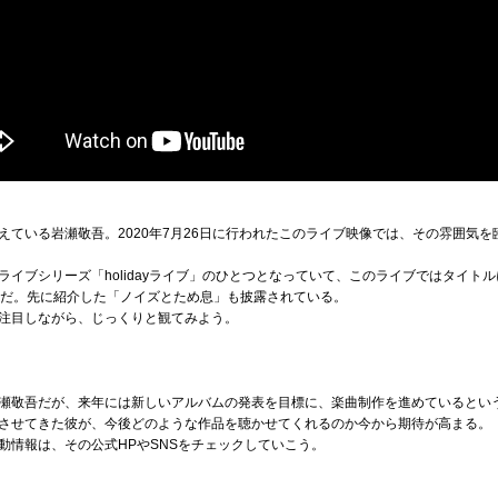
えている岩瀬敬吾。2020年7月26日に行われたこのライブ映像では、その雰囲気
イブシリーズ「holidayライブ」のひとつとなっていて、このライブではタイトル
ったそうだ。先に紹介した「ノイズとため息」も披露されている。
注目しながら、じっくりと観てみよう。
瀬敬吾だが、来年には新しいアルバムの発表を目標に、楽曲制作を進めているとい
させてきた彼が、今後どのような作品を聴かせてくれるのか今から期待が高まる。
動情報は、その公式HPやSNSをチェックしていこう。