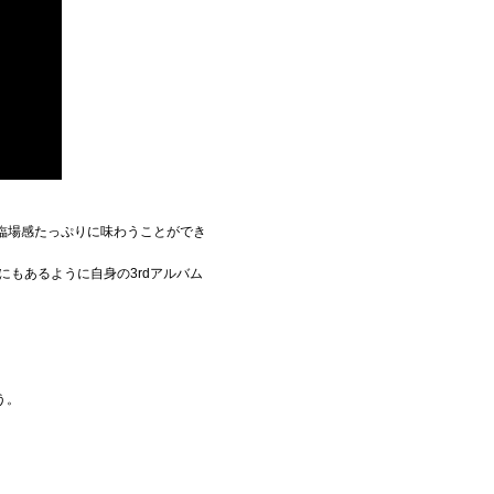
を臨場感たっぷりに味わうことができ
にもあるように自身の3rdアルバム
う。