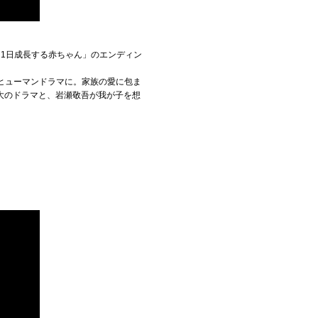
1日成長する赤ちゃん」のエンディン
描くヒューマンドラマに。家族の愛に包ま
大のドラマと、岩瀬敬吾が我が子を想