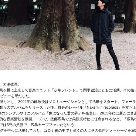
、岩瀬敬吾。
業を機に上京して音楽ユニット「少年フレンド」で岡平健治とともに活動。その後イ
デビューを果たした。
に送り出し、2002年の解散後はソロミュージシャンとして活動をスタート。フォー
のアルバムをリリースした後、自身のレーベル「Nakemiin recorads」を立ち
れまでに複数のシングルやミニアルバム「象になった君の夢」を発表し、2015年には新たに音楽
的な音楽活動を展開。一方で、故郷広島では呉観光特使に任命されるなど、「広島
では3児の父親で、広島カープファンだという。
でライブ配信を中心に活動しており、コロナ禍の中でも多くの人にその歌声とメッセージを