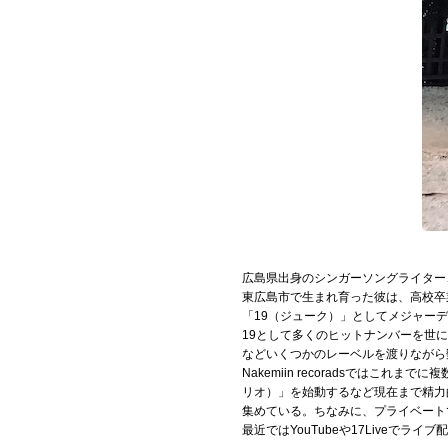
お問い合わせ
記事リクエスト
ログイン
LINK
muevoクラウドファンディング
muevoコミュニティ
広島県出身のシンガーソングライター
ぶいクラ！by muevo
東広島市で生まれ育った彼は、高校卒
「19（ジューク）」としてメジャー
19として多くのヒットナンバーを世
ぶいコミュ！by muevo
などいくつかのレーベルを渡りながら数々
Nakemiin recoradsではこ
ぶいマガ！ by muevo
リオ）」を始動するなど現在まで精力
集めている。ちなみに、プライベート
最近ではYouTubeや17Live
Follow us