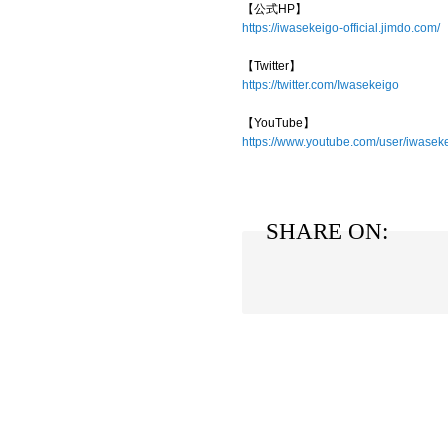
【公式HP】
https://iwasekeigo-official.jimdo.com/
【Twitter】
https://twitter.com/Iwasekeigo
【YouTube】
https://www.youtube.com/user/iwase
SHARE ON: