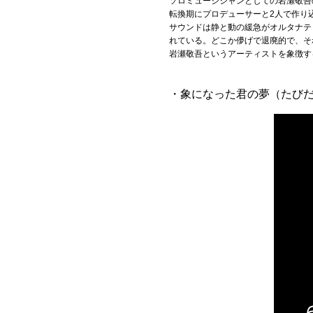
ソロミュージシャンとしての岩瀬敬吾
転換期にプロデューサーと2人で作り
サウンドは静と動の緩急がオルタナテ
れている。どこか儚げで退廃的で、そ
岩瀬敬吾というアーティストを象徴す
・象になった君の夢（たびだ