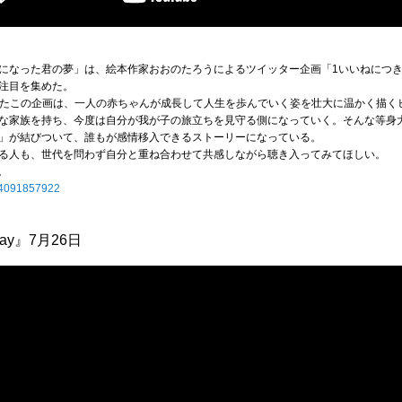
になった君の夢」は、絵本作家おおのたろうによるツイッター企画「1いいねにつき
注目を集めた。
以上を獲得したこの企画は、一人の赤ちゃんが成長して人生を歩んでいく姿を壮大に温かく
な家族を持ち、今度は自分が我が子の旅立ちを見守る側になっていく。そんな等身
」が結びついて、誰もが感情移入できるストーリーになっている。
る人も、世代を問わず自分と重ね合わせて共感しながら聴き入ってみてほしい。
。
574091857922
iday』7月26日