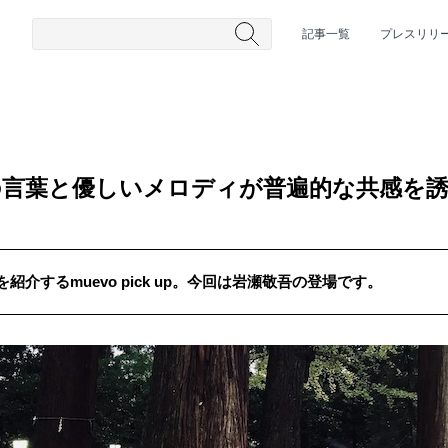
記事一覧
プレスリリ
の言葉と優しいメロディが普遍的な共感を
介するmuevo pick up。今回は岩瀬敬吾の登場です。
#HR/HM
#女性シンガー
#ヒップホップ
#男性シンガーグルー