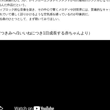
の代表曲のひとつが、レインボーエンタテインメントからの最初のシングルとなっ
込んだ作品だという。
ィブロック的な音像を築き、その中心で響くメロディや詞世界には、普遍的なキャ
れでいて優しく語りかけるような空気感を纏っているのが印象的だ。
る曲のひとつとして、まず聴いてみてほしい。
つきみへ/1いいねにつき1日成長する赤ちゃんより）