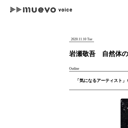
muevo media
記事を検索する
"読者の声を形にする”音楽特化メディア
2020.11.10 Tue
岩瀬敬吾 自然体
Outline
人気ワード
「気になるアーティスト」を紹
MENU
#男性SSW
#ポップス
#女性SSW
#ロック
#男性シンガー
記事一覧
プレスリリース一覧
会社概要