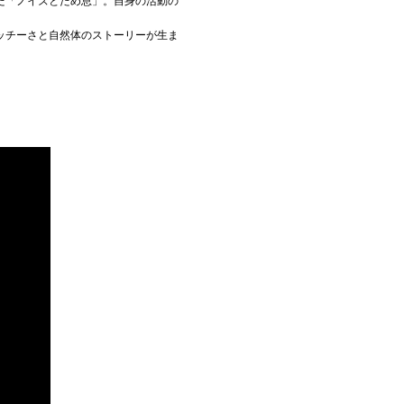
た「ノイズとため息」。自身の活動の
ッチーさと自然体のストーリーが生ま