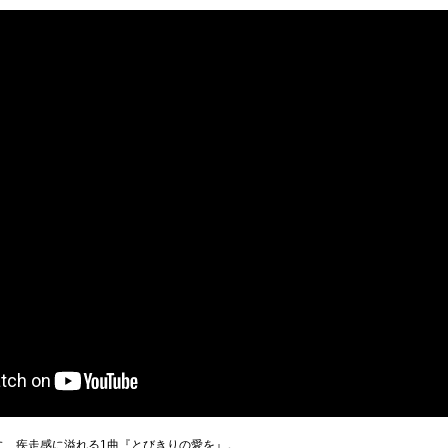
に、疾走感に溢れる1曲『とびきりの愛を』。