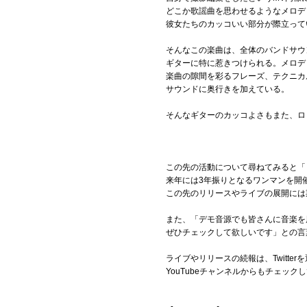
どこか歌謡曲を思わせるようなメロデ
彼女たちのカッコいい部分が際立って
そんなこの楽曲は、全体のバンドサウ
ギターに特に惹きつけられる。メロデ
楽曲の隙間を彩るフレーズ、テクニカ
サウンドに奥行きを加えている。
そんなギターのカッコよさもまた、ロ
この先の活動について尋ねてみると「
来年には3年振りとなるワンマンを開
この先のリリースやライブの展開には
また、「デモ音源でも皆さんに音楽を届
ぜひチェックして欲しいです」との言
ライブやリリースの続報は、Twitte
YouTubeチャンネルからもチェッ