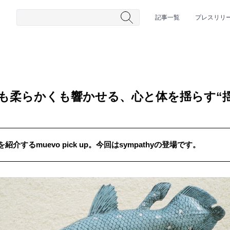
記事一覧
プレスリリ
硬質にも柔らかくも響かせる、心と体を揺らす“
するmuevo pick up。今回はsympathyの登場です。
#HR/HM
#女性シンガー
#ヒップホップ
#男性シンガーグルー