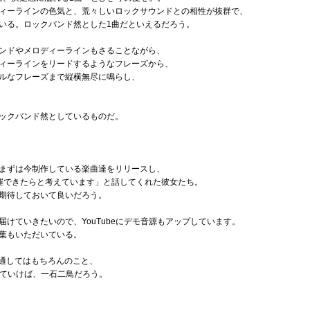
ィーラインの色気と、荒々しいロックサウンドとの相性が抜群で、
いる。ロックバンド然とした1曲だといえるだろう。
ンドやメロディーラインもさることながら、
ィーラインをリードするようなフレーズから、
ルなフレーズまで縦横無尽に鳴らし、
ックバンド然としているものだ。
まずは今制作している楽曲達をリリースし、
催できたらと考えています」と話してくれた彼女たち。
期待しておいて良いだろう。
けていきたいので、YouTubeにデモ音源もアップしています。
葉もいただいている。
rを通してはもちろんのこと、
クしていけば、一石二鳥だろう。