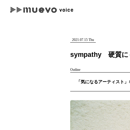
muevo media
記事を検索する
"読者の声を形にする”音楽特化メディア
2021.07.15 Thu
sympathy 
Outline
人気ワード
「気になるアーティスト」を紹介
MENU
#男性SSW
#ポップス
#女性SSW
#ロック
#男性シンガー
記事一覧
プレスリリース一覧
会社概要