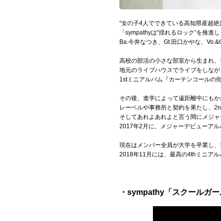
Official SNS
“女の子4人でできている高知県産超絶無名
「sympathyは“揺れるロック”を推進
Ba.今井なつき、Gt.田口かやな、Vo.
高校の部活の小さな部室から生まれ、
地元のライブハウスでライブをしなが
1stミニアルバム『カーテンコールの
その後、進学によって遠距離中にもか
レーベルや事務所と契約を果たし、2
そしてあれよあれよと言う間にメジャ
2017年2月に、メジャーデビューア
現在はメンバー全員が大学を卒業し、遂
2018年11月には、最高の4thミニ
・sympathy「スクールガー