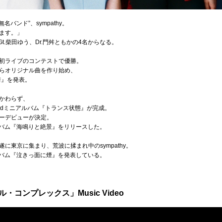
バンド”、sympathy。
します。」
&Gt.柴田ゆう、Dr.門舛ともかの4名からなる。
初ライブのコンテストで優勝。
らオリジナル曲を作り始め、
街』を発表。
かわらず、
ndミニアルバム『トランス状態』が完成。
ーデビューが決定。
ルバム『海鳴りと絶景』をリリースした。
に東京に集まり、荒波に揉まれ中のsympathy。
アルバム『泣きっ面に煙』を発表している。
ル・コンプレックス」Music Video