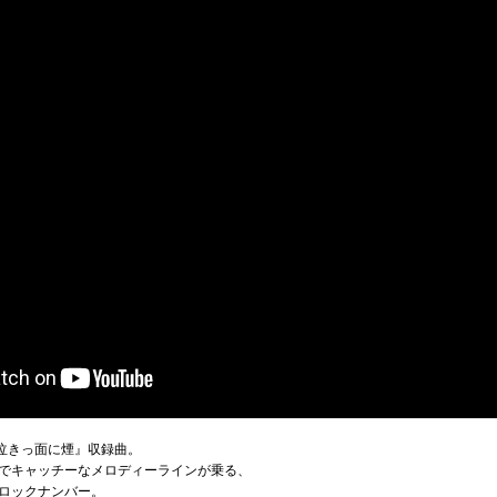
『泣きっ面に煙』収録曲。
でキャッチーなメロディーラインが乗る、
ロックナンバー。