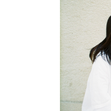
お問い合わせ
記事リクエスト
ログイン
LINK
muevoクラウドファンディング
muevoコミュニティ
ぶいクラ！by muevo
ぶいコミュ！by muevo
ぶいマガ！ by muevo
Follow us