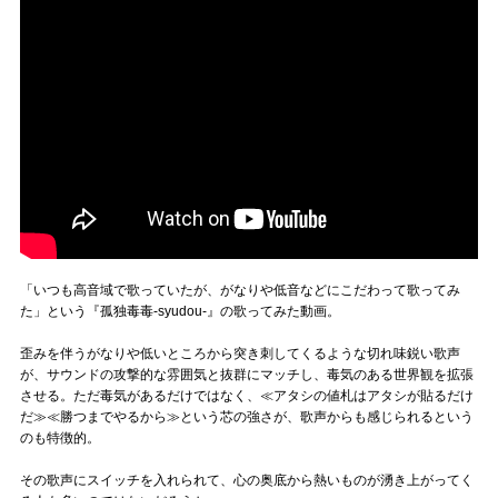
「いつも高音域で歌っていたが、がなりや低音などにこだわって歌ってみ
た」という『孤独毒毒-syudou-』の歌ってみた動画。
歪みを伴うがなりや低いところから突き刺してくるような切れ味鋭い歌声
が、サウンドの攻撃的な雰囲気と抜群にマッチし、毒気のある世界観を拡張
させる。ただ毒気があるだけではなく、≪アタシの値札はアタシが貼るだけ
だ≫≪勝つまでやるから≫という芯の強さが、歌声からも感じられるという
のも特徴的。
その歌声にスイッチを入れられて、心の奥底から熱いものが湧き上がってく