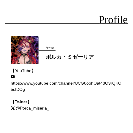
Profile
Artist
ポルカ・ミゼーリア
【YouTube】
https://www.youtube.com/channel/UCG0oohOat48O9rQKO
5sIDOg
【Twitter】
@Porca_miseria_