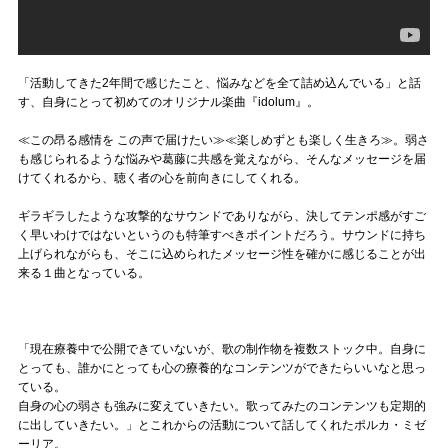
「活動してきた2年間で感じたこと、悩みなどを全て詰め込んでいる」と話
す、自身にとって初めてのオリジナル楽曲『idolum』。
≪この昂る感情を この声で届けたい≫≪楽しめずとも楽しく生きろ≫。弱さ
も感じられるような悩みや葛藤に共感を覚えながら、そんなメッセージを届
けてくれるから、聴く者の心を前向きにしてくれる。
ギラギラしたような攻撃的なサウンドでありながら、決してテンポ感がすご
く早いわけではないというのも特筆すべきポイントだろう。サウンドに持ち
上げられながらも、そこに込められたメッセージ性を確かに感じることが出
来る１曲となっている。
「現在療養中で公開できていないが、歌の制作物を複数ストック中。自身に
とっても、誰かにとっても心の療養的なコンテンツができたらいいなと思っ
ている。
自身の心の弱さも強みに変えていきたい。歌ってみたのコンテンツも定期的
に出していきたい。」とこれからの活動について話してくれたポルカ・ミゼ
ーリア。