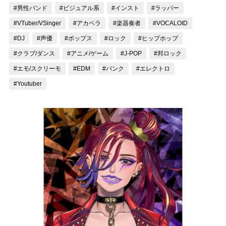
#男性バンド
#ビジュアル系
#インスト
#ラッパー
記事リクエスト
#VTuber/VSinger
#アカペラ
#楽器奏者
#VOCALOID
ログイン
#DJ
#声優
#ポップス
#ロック
#ヒップホップ
#クラブ/ダンス
#アニメ/ゲーム
#J-POP
#邦ロック
LINK
#エモ/スクリーモ
#EDM
#パンク
#エレクトロ
#Youtuber
muevoクラウドファンディング
muevoコミュニティ
ぶいクラ！by muevo
ぶいコミュ！by muevo
ぶいマガ！ by muevo
Follow us