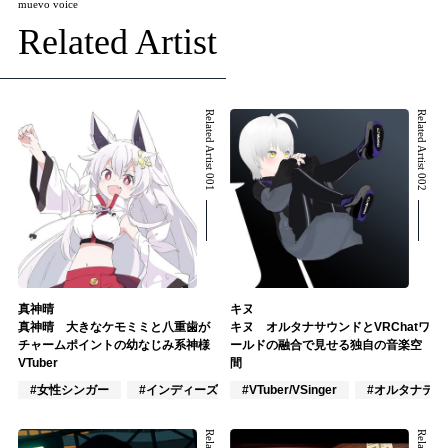
muevo voice
Related Artist
Related Artist 001
Related Artist 002
真神晴
キヌ
真神晴 大きなケモミミと八重歯が
キヌ オルタナサウンドとVRChatワ
チャームポイントの幼なじみ系神様
ールドの融合で見せる独自の音楽空
VTuber
間
#女性シンガー
#インディーズ
#VTuber/VSinger
#女性アイドル
#オルタナティ