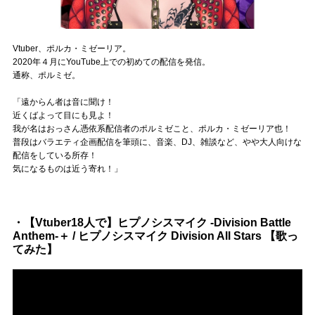
Official SNS
Vtuber、ポルカ・ミゼーリア。
2020年４月にYouTube上での初めての配信を発信。
通称、ポルミゼ。
「遠からん者は音に聞け！
近くばよって目にも見よ！
我が名はおっさん憑依系配信者のポルミゼこと、ポルカ・ミゼーリア也！
普段はバラエティ企画配信を筆頭に、音楽、DJ、雑談など、やや大人向けな
配信をしている所存！
気になるものは近う寄れ！」
・【Vtuber18人で】ヒプノシスマイク -Division Battle
Anthem-＋ / ヒプノシスマイク Division All Stars 【歌っ
てみた】