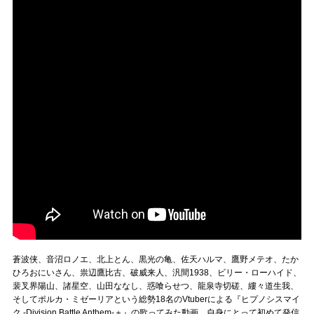
蒼波侠、音沼ロノエ、北上とん、黒光の亀、佐天ハルマ、鷹野メテオ、たか
ひろおにいさん、祟辺鷹比古、破威来人、汎間1938、ビリー・ローハイド、
裴叉界陽山、諸星空、山田ななし、惑喰らせつ、龍泉寺切磋、縷々道生我、
そしてポルカ・ミゼーリアという総勢18名のVtuberによる『ヒプノシスマイ
ク -Division Battle Anthem-＋』の歌ってみた動画。自身にとって初めて発信