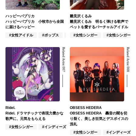
ハッピーパプリカ
雛見沢くるみ
ハッピーパプリカ 小牧市から全国
雛見沢くるみ 明るく弾ける歌声で
に届けるハッピー
ペットを愛するバーチャルアイドル
#女性アイドル
#ポップス
#J-POP
#女性シンガー
#女性シンガーグ
Related Artist 007
Related Artist 008
Ridel.
OBSESS HEDERA
Ridel. ドラマチックで表現力豊かな
OBSESS HEDERA 轟音の闇を切
歌声に、元気をもらえる
り裂く、美しき狂気とデスボイスの
洗礼
#女性シンガー
#インディーズ
#VTuber/VSinger
#女性シンガー
#インディーズ