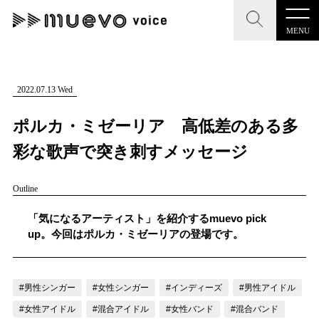
MENU
CLOSE
CLOSE
muevo media
記事を検索する
2022.07.13 Wed
"読者の声を形にする”音楽特化メディア
ポルカ・ミゼーリア 高低差のある多
彩な歌声で突き刺すメッセージ
Outline
MENU
人気ワード
記事一覧
「気になるアーティスト」を紹介するmuevo pick
#男性SSW
#ポップス
#女性SSW
#ロック
up。今回はポルカ・ミゼーリアの登場です。
プレスリリース一覧
#男性シンガー
#HR/HM
#女性シンガー
会社概要
#ヒップホップ
#男性シンガーグループ
#R&B/ソウル
#男性シンガー
#女性シンガー
#インディーズ
#男性アイドル
お問い合わせ
#女性アイドル
#混合アイドル
#女性バンド
#混合バンド