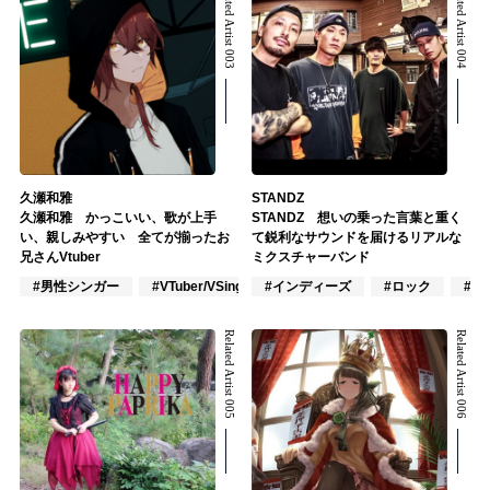
Related Artist 003
Related Artist 004
久瀬和雅
STANDZ
久瀬和雅 かっこいい、歌が上手
STANDZ 想いの乗った言葉と重く
い、親しみやすい 全てが揃ったお
て鋭利なサウンドを届けるリアルな
兄さんVtuber
ミクスチャーバンド
#男性シンガー
#VTuber/VSinger
#インディーズ
#VOCALOID
#ロック
#ヒ
Related Artist 005
Related Artist 006