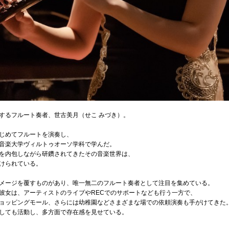
するフルート奏者、世古美月（せこ みづき）。
じめてフルートを演奏し、
音楽大学ヴィルトゥオーソ学科で学んだ。
を内包しながら研鑽されてきたその音楽世界は、
けられている。
メージを覆すものがあり、唯一無二のフルート奏者として注目を集めている。
彼女は、アーティストのライブやRECでのサポートなども行う一方で、
ョッピングモール、さらには幼稚園などさまざまな場での依頼演奏も手がけてきた
ーとしても活動し、多方面で存在感を見せている。