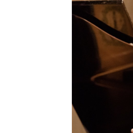
お問い合わせ
記事リクエスト
ログイン
LINK
muevoクラウドファンディング
muevoコミュニティ
ぶいクラ！by muevo
ぶいコミュ！by muevo
ぶいマガ！ by muevo
Follow us