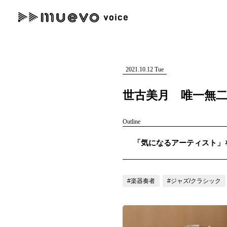
muevo media
記事を検索する
"読者の声を形にする”音楽特化メディア
2021.10.12 Tue
世古美月 唯一無
Outline
人気ワード
「気になるアーティスト」を紹
MENU
#男性SSW
#ポップス
#女性SSW
#ロック
#男性シンガー
記事一覧
#楽器奏者
#ジャズ/クラシック
プレスリリース一覧
会社概要