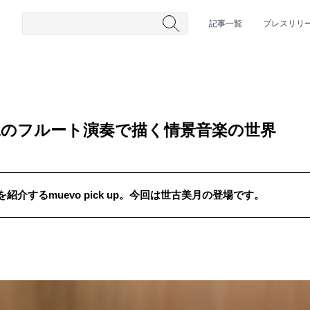
記事一覧
プレスリリ
二のフルート演奏で描く情景音楽の世界
介するmuevo pick up。今回は世古美月の登場です。
#HR/HM
#女性シンガー
#ヒップホップ
#男性シンガーグルー