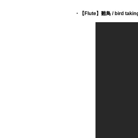
・【Flute】雛鳥 / bird taking 