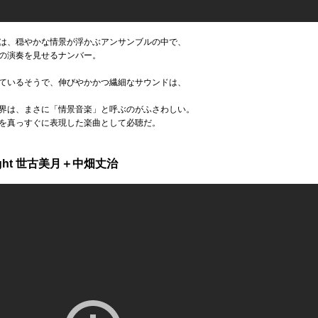
は、穏やかな情景が浮かぶアンサンブルの中で、
の演奏を見せるナンバー。
ているそうで、伸びやかかつ繊細なサウンドは、
界は、まさに「情景音楽」と呼ぶのがふさわしい。
を真っすぐに表現した楽曲として必聴だ。
 Light 世古美月＋中畑丈治