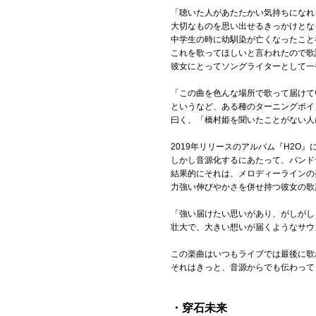
「聴いた人があたたかい気持ちになれ
大切なものを思い出せるきっかけとな
中学生の時に幼馴染が亡くなったこと
これを歌ってほしいと言われたので歌
彼女にとってソングライターとして一
「この曲を色んな場所で歌って届けて
というなど、ある種のターニングポイ
曰く、「橋村姫を聞いたことがない人
2019年リリースのアルバム『H2O
しかし音源化するにあたって、バンド
結果的にそれは、メロディーラインの
力強い伸びやかさを併せ持つ彼女の歌
「強い届けたい思いがあり、がしがし
壮大で、大きい想いが届くようなサウ
この楽曲はいつもライブでは最後に歌
それはきっと、音源からでも伝わって
・穿石未来