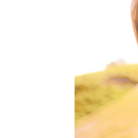
お問い合わせ
記事リクエスト
ログイン
LINK
muevoクラウドファンディング
muevoコミュニティ
ぶいクラ！by muevo
ぶいコミュ！by muevo
ぶいマガ！ by muevo
Follow us