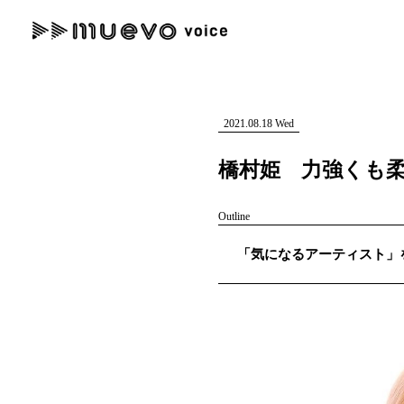
muevo media
記事を検索する
"読者の声を形にする”音楽特化メディア
2021.08.18 Wed
橋村姫 力強くも
Outline
人気ワード
「気になるアーティスト」を紹
MENU
#男性SSW
#ポップス
#女性SSW
#ロック
#男性シンガー
記事一覧
プレスリリース一覧
会社概要