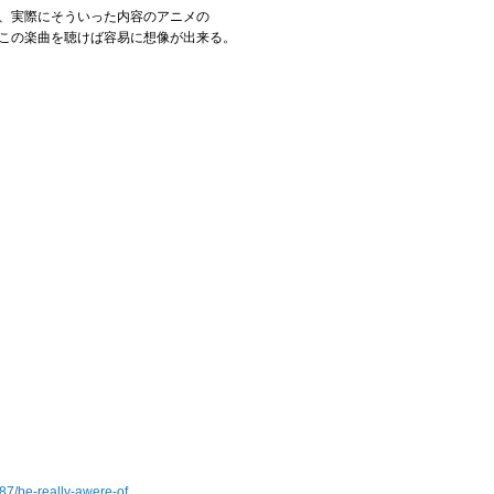
、実際にそういった内容のアニメの
この楽曲を聴けば容易に想像が出来る。
87/be-really-awere-of