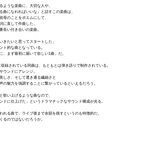
るような楽曲に、大切な人や、
る曲になれればいいな」と話すこの楽曲は、
祖母のことをポエムにして、
詞に直して作曲した、
番長い付き合いの楽曲。
いきたいと思ってスタートした」
ント的な曲となっている。
に、まず最初に届いて欲しい1曲」だ。
』に収録されている同曲は、もともとは弾き語りで制作されている。
サウンドにアレンジ。
美しさ、そして透き通る繊細さと
声の魅力を強調することに繋がっているといえるだろう。
と歌い上げるような曲なので、
ンドに仕上げた」というドラマチックなサウンド構成が光る。
われる曲で、ライブ後まで余韻を残すというのも特徴的だ。
くるのではないだろうか。