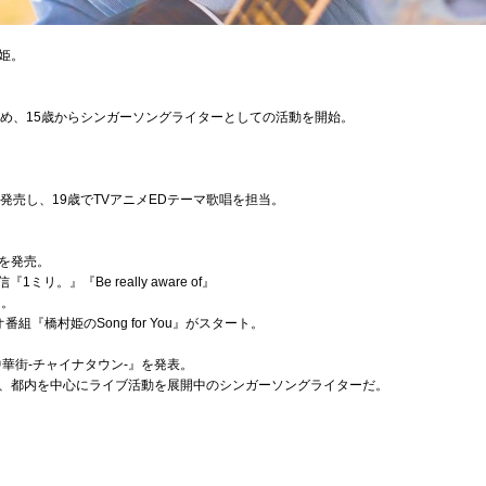
姫。
始め、15歳からシンガーソングライターとしての活動を開始。
発売し、19歳でTVアニメEDテーマ歌唱を担当。
』を発売。
リ。』『Be really aware of』
ス。
組『橋村姫のSong for You』がスタート。
中華街-チャイナタウン-』を発表。
、都内を中心にライブ活動を展開中のシンガーソングライターだ。