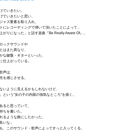
けていきたい。
げていきたいと思い、
ジャズ要素を取り入れ、
トにレコーディングで弾いて頂いたことによって 、
になった」と話す楽曲『Be Really Aware Of』。
ロックサウンドや
とはまた異なり、
かな鍵盤・ギターといった、
に仕上がっている。
歌声は、
性を感じさせる。
ないように見えるかもしれないけど、
」という“女の子の内面の強気なところ”を描く。
あると思っていて、
持ちを書いた。
れるような曲にしたかった。
良いな」
も、このサウンド・歌声によってすっと入ってくる。