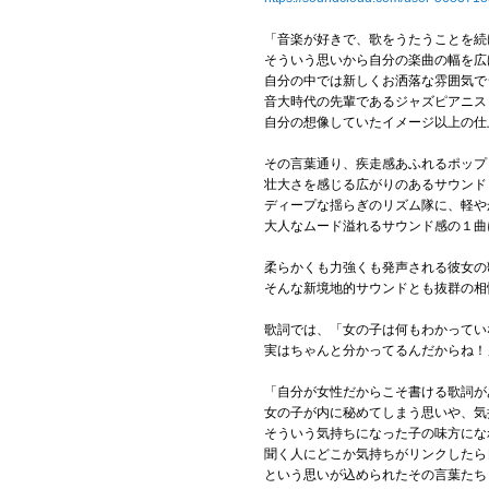
「音楽が好きで、歌をうたうことを続
そういう思いから自分の楽曲の幅を広
自分の中では新しくお洒落な雰囲気で
音大時代の先輩であるジャズピアニス
自分の想像していたイメージ以上の仕上がり
その言葉通り、疾走感あふれるポップ
壮大さを感じる広がりのあるサウンド
ディープな揺らぎのリズム隊に、軽や
大人なムード溢れるサウンド感の１曲
柔らかくも力強くも発声される彼女の
そんな新境地的サウンドとも抜群の相
歌詞では、「女の子は何もわかってい
実はちゃんと分かってるんだからね！
「自分が女性だからこそ書ける歌詞が
女の子が内に秘めてしまう思いや、気
そういう気持ちになった子の味方にな
聞く人にどこか気持ちがリンクしたら
という思いが込められたその言葉たち