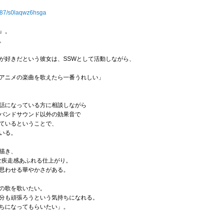
887/s0laqwz6hsga
』。
。
が好きだという彼女は、SSWとして活動しながら、
アニメの楽曲を歌えたら一番うれしい」
話になっている方に相談しながら
バンドサウンド以外の効果音で
ているということで、
いる。
描き、
な疾走感あふれる仕上がり。
思わせる華やかさがある。
の歌を歌いたい。
分も頑張ろうという気持ちになれる。
ちになってもらいたい」。