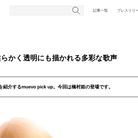
記事一覧
プレスリリ
柔らかく透明にも描かれる多彩な歌声
介するmuevo pick up。今回は橋村姫の登場です。
#HR/HM
#女性シンガー
#ヒップホップ
#男性シンガーグルー