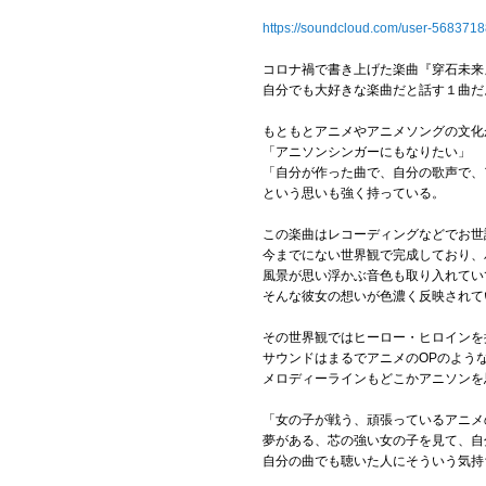
https://soundcloud.com/user-568371
コロナ禍で書き上げた楽曲『穿石未来
自分でも大好きな楽曲だと話す１曲だ
もともとアニメやアニメソングの文化
「アニソンシンガーにもなりたい」
「自分が作った曲で、自分の歌声で、
という思いも強く持っている。
この楽曲はレコーディングなどでお世
今までにない世界観で完成しており、
風景が思い浮かぶ音色も取り入れてい
そんな彼女の想いが色濃く反映されて
その世界観ではヒーロー・ヒロインを
サウンドはまるでアニメのOPのよう
メロディーラインもどこかアニソンを
「女の子が戦う、頑張っているアニメ
夢がある、芯の強い女の子を見て、自
自分の曲でも聴いた人にそういう気持