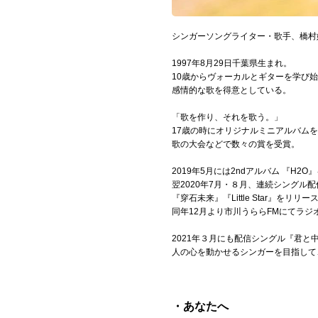
Official SNS
シンガーソングライター・歌手、橋村
1997年8月29日千葉県生まれ。
10歳からヴォーカルとギターを学び
感情的な歌を得意としている。
「歌を作り、それを歌う。」
17歳の時にオリジナルミニアルバムを
歌の大会などで数々の賞を受賞。
2019年5月には2ndアルバム 『H2O
翌2020年7月・８月、連続シングル配信『1ミ
『穿石未来』『Little Star』をリリー
同年12月より市川うららFMにてラジオ番
2021年３月にも配信シングル『君と
人の心を動かせるシンガーを目指して
・あなたへ