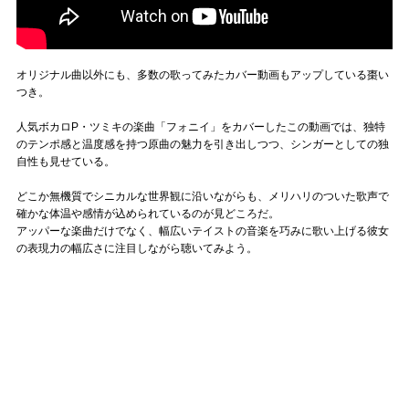
オリジナル曲以外にも、多数の歌ってみたカバー動画もアップしている棗い
つき。
人気ボカロP・ツミキの楽曲「フォニイ」をカバーしたこの動画では、独特
のテンポ感と温度感を持つ原曲の魅力を引き出しつつ、シンガーとしての独
自性も見せている。
どこか無機質でシニカルな世界観に沿いながらも、メリハリのついた歌声で
確かな体温や感情が込められているのが見どころだ。
アッパーな楽曲だけでなく、幅広いテイストの音楽を巧みに歌い上げる彼女
の表現力の幅広さに注目しながら聴いてみよう。