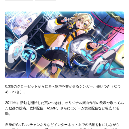
記事リクエスト
ログイン
LINK
muevoクラウドファンディング
muevoコミュニティ
ぶいクラ！by muevo
0.3畳のクローゼットから世界へ歌声を響かせるシンガー、棗いつき（なつ
ぶいコミュ！by muevo
め いつき）。
ぶいマガ！ by muevo
2011年に活動を開始した棗いつきは、オリジナル楽曲作品の発表や歌ってみ
た動画の投稿、歌枠配信、ASMR、さらにはゲーム実況配信など幅広く活
動。
Follow us
自身のYouTubeチャンネルなどインターネット上での活動を軸にしながら