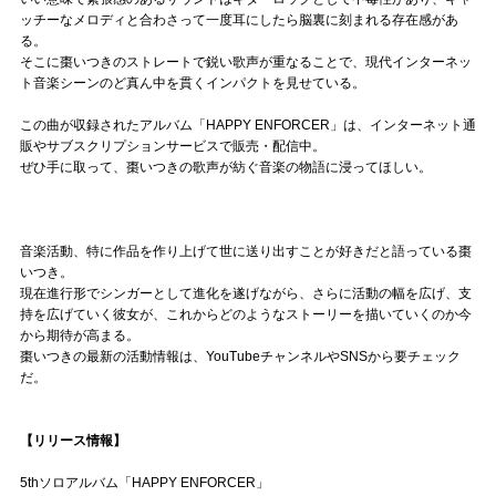
ッチーなメロディと合わさって一度耳にしたら脳裏に刻まれる存在感があ
る。
そこに棗いつきのストレートで鋭い歌声が重なることで、現代インターネッ
ト音楽シーンのど真ん中を貫くインパクトを見せている。
この曲が収録されたアルバム「HAPPY ENFORCER」は、インターネット通
販やサブスクリプションサービスで販売・配信中。
ぜひ手に取って、棗いつきの歌声が紡ぐ音楽の物語に浸ってほしい。
音楽活動、特に作品を作り上げて世に送り出すことが好きだと語っている棗
いつき。
現在進行形でシンガーとして進化を遂げながら、さらに活動の幅を広げ、支
持を広げていく彼女が、これからどのようなストーリーを描いていくのか今
から期待が高まる。
棗いつきの最新の活動情報は、YouTubeチャンネルやSNSから要チェック
だ。
【リリース情報】
5thソロアルバム「HAPPY ENFORCER」