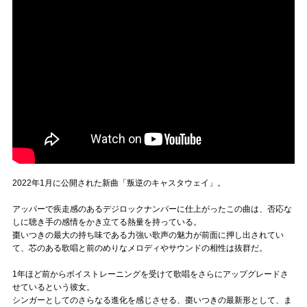
2022年1月に公開された新曲「叛逆のキャスタウェイ」。
アッパーで疾走感のあるデジロックナンバーに仕上がったこの曲は、否応な
しに聴き手の感情をかき立てる熱量を持っている。
棗いつきの最大の持ち味である力強い歌声の魅力が前面に押し出されてい
て、芯のある歌唱と前のめりなメロディやサウンドの相性は抜群だ。
1年ほど前からボイストレーニングを受けて歌唱をさらにアップグレードさ
せているという彼女。
シンガーとしてのさらなる進化を感じさせる、棗いつきの最新形として、ま