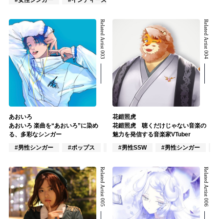
Related Artist 003
Related Artist 004
あおいろ
花鎧照虎
あおいろ 楽曲を“あおいろ”に染め
花鎧照虎 聴くだけじゃない音楽の
る、多彩なシンガー
魅力を発信する音楽家VTuber
#男性シンガー
#ポップス
#R&B/ソウル
#男性SSW
#男性シンガー
#
Related Artist 005
Related Artist 006