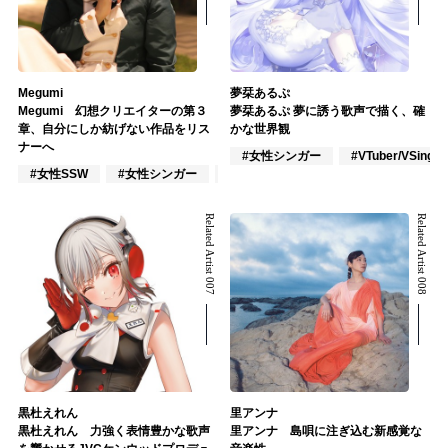
Megumi
夢栞あるぷ
Megumi 幻想クリエイターの第３
夢栞あるぷ 夢に誘う歌声で描く、確
章、自分にしか紡げない作品をリス
かな世界観
ナーへ
#女性シンガー
#VTuber/VSinger
#女性SSW
#女性シンガー
#作詞/作曲家
Related Artist 007
Related Artist 008
黒杜えれん
里アンナ
黒杜えれん 力強く表情豊かな歌声
里アンナ 島唄に注ぎ込む新感覚な