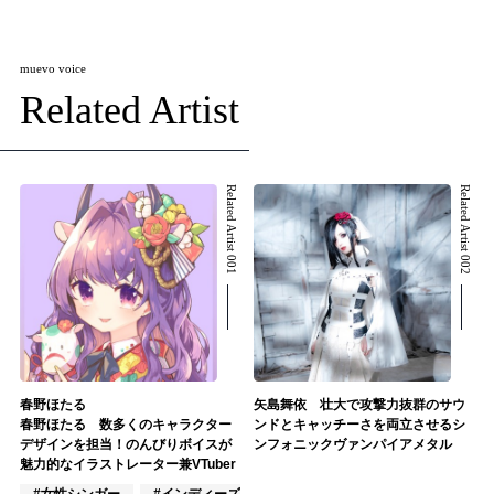
muevo voice
Related Artist
Related Artist 001
Related Artist 002
春野ほたる
矢島舞依 壮大で攻撃力抜群のサウ
春野ほたる 数多くのキャラクター
ンドとキャッチーさを両立させるシ
デザインを担当！のんびりボイスが
ンフォニックヴァンパイアメタル
魅力的なイラストレーター兼VTuber
#女性シンガー
#インディーズ
#女性アイドル