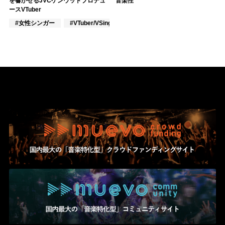
を響かせるJVCケンウッドプロデュ
音楽性
ースVTuber
#女性シンガー
#VTuber/VSinger
#VOCALOID