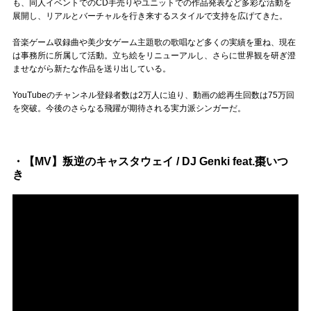
Official SNS
も、同人イベントでのCD手売りやユニットでの作品発表など多彩な活動を
展開し、リアルとバーチャルを行き来するスタイルで支持を広げてきた。
音楽ゲーム収録曲や美少女ゲーム主題歌の歌唱など多くの実績を重ね、現在
は事務所に所属して活動。立ち絵をリニューアルし、さらに世界観を研ぎ澄
ませながら新たな作品を送り出している。
YouTubeのチャンネル登録者数は2万人に迫り、動画の総再生回数は75万回
を突破。今後のさらなる飛躍が期待される実力派シンガーだ。
・【MV】叛逆のキャスタウェイ / DJ Genki feat.棗いつ
き