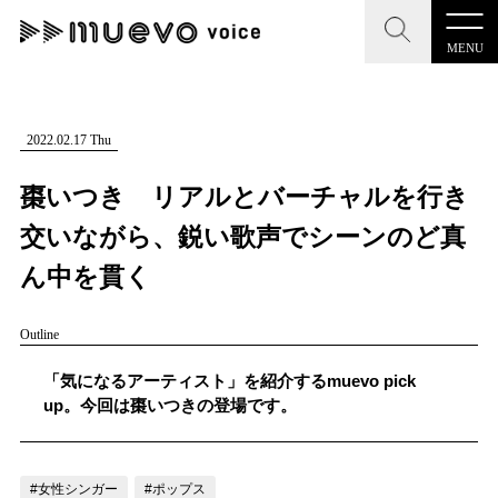
MENU
CLOSE
CLOSE
muevo media
記事を検索する
2022.02.17 Thu
"読者の声を形にする”音楽特化メディア
棗いつき リアルとバーチャルを行き
交いながら、鋭い歌声でシーンのど真
ん中を貫く
MENU
人気ワード
Outline
記事一覧
#男性SSW
#ポップス
#女性SSW
#ロック
「気になるアーティスト」を紹介するmuevo pick
プレスリリース一覧
#男性シンガー
#HR/HM
#女性シンガー
up。今回は棗いつきの登場です。
会社概要
#ヒップホップ
#男性シンガーグループ
#R&B/ソウル
お問い合わせ
#女性シンガー
#ポップス