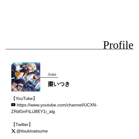
Profile
Artist
棗いつき
【YouTube】
https://www.youtube.com/channel/UCXN-
ZRdGnFtLiJ8EY1i_alg
【Twitter】
@itsukinatsume