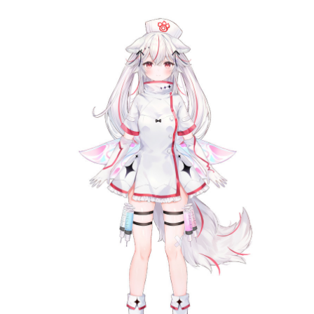
記事リクエスト
ログイン
LINK
muevoクラウドファンディング
muevoコミュニティ
ぶいクラ！by muevo
ぶいコミュ！by muevo
ぶいマガ！ by muevo
Follow us