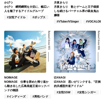
かげつ
月夜きらり
かげつ 瞬間瞬間を大切に、幅広い
月夜きらり 歌とゲームと王子様探
人を魅了するアイドルグループ
しを続けるバーチャル界の吸血鬼お
嬢様
#女性アイドル
#ポップス
#VTuber/VSinger
#VOCALOID
Related Artist 005
Related Artist 006
NOIMAGE
IZANAGI
NOIMAGE 仕事を辞めた帰り道か
IZANAGI 思いがリンクする、”圧倒
ら動き出した広島発超王道ロックバ
的共感型外道アイドル”
ンドの物語
#女性SSW
#女性シンガー
#インディーズ
#男性バンド
#ポップス