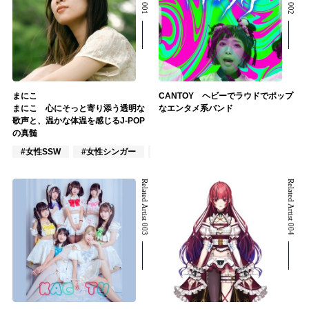
まにこ
CANTOY ヘビーでラウドでポップ
まにこ 心にそっと寄り添う透明な
なエンタメ系バンド
歌声と、温かな体温を感じるJ-POP
の真髄
#女性SSW
#女性シンガー
#インディーズ
Related Artist 003
Related Artist 004