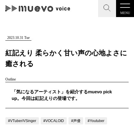
MENU
CLOSE
CLOSE
muevo media
記事を検索する
2023.10.31 Tue
"読者の声を形にする”音楽特化メディア
紅記えり 柔らかく甘い声の心地よさに
癒される
Outline
MENU
人気ワード
記事一覧
「気になるアーティスト」を紹介するmuevo pick
#男性SSW
#ポップス
#女性SSW
#ロック
up。今回は紅記えりの登場です。
プレスリリース一覧
#男性シンガー
#HR/HM
#女性シンガー
会社概要
#ヒップホップ
#男性シンガーグループ
#R&B/ソウル
#VTuber/VSinger
#VOCALOID
#声優
#Youtuber
お問い合わせ