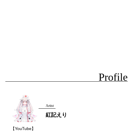
Profile
Artist
紅記えり
【YouTube】