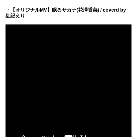
・【オリジナルMV】眠るサカナ(花澤香菜) / coverd by
紅記えり