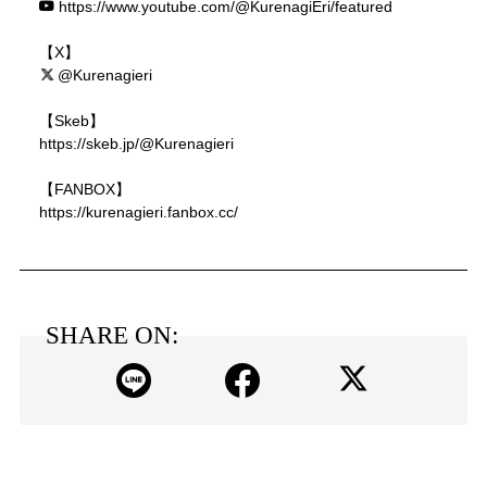
https://www.youtube.com/@KurenagiEri/featured
【X】
@Kurenagieri
【Skeb】
https://skeb.jp/@Kurenagieri
【FANBOX】
https://kurenagieri.fanbox.cc/
SHARE ON: