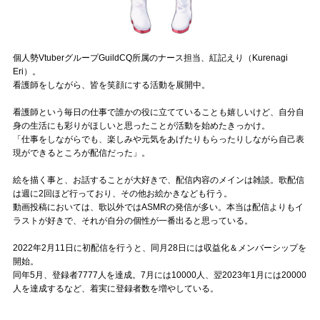
Official SNS
個人勢VtuberグループGuildCQ所属のナース担当、紅記えり（Kurenagi
Eri）。
看護師をしながら、皆を笑顔にする活動を展開中。
看護師という毎日の仕事で誰かの役に立てていることも嬉しいけど、自分自
身の生活にも彩りがほしいと思ったことが活動を始めたきっかけ。
「仕事をしながらでも、楽しみや元気をあげたりもらったりしながら自己表
現ができるところが配信だった」。
絵を描く事と、お話することが大好きで、配信内容のメインは雑談。歌配信
は週に2回ほど行っており、その他お絵かきなども行う。
動画投稿においては、歌以外ではASMRの発信が多い。本当は配信よりもイ
ラストが好きで、それが自分の個性が一番出ると思っている。
2022年2月11日に初配信を行うと、同月28日には収益化＆メンバーシップを
開始。
同年5月、登録者7777人を達成。7月には10000人、翌2023年1月には20000
人を達成するなど、着実に登録者数を増やしている。