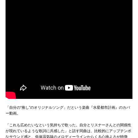
「自分の“推し”のオリジナルソング」だという楽曲『水星都市計画』のカバ
ー動画。
「これも広めたいなという気持ちで歌った。自分とリスナーさんとの関係性
が現れているような歌詞に共感した」と話す同曲は、比較的にアップテンポ
なサウンド感と、低体温気味のメロディーラインからくる心地よさが特徴