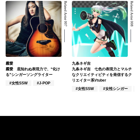
Related Artist 007
Related Artist 008
霧愛
九条ネギ吉
霧愛 底知れぬ表現力で、“化け
九条ネギ吉 七色の表現力とマルチ
る”シンガーソングライター
なクリエイティビティを発信するク
リエイター系Vtuber
#女性SSW
#J-POP
#女性SSW
#女性シンガー