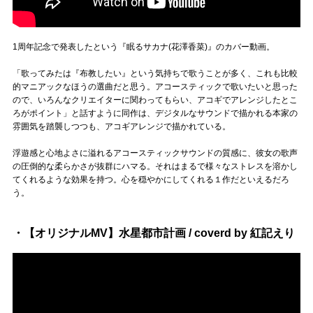
1周年記念で発表したという『眠るサカナ(花澤香菜)』のカバー動画。
「歌ってみたは『布教したい』という気持ちで歌うことが多く、これも比較
的マニアックなほうの選曲だと思う。アコースティックで歌いたいと思った
ので、いろんなクリエイターに関わってもらい、アコギでアレンジしたとこ
ろがポイント」と話すように同作は、デジタルなサウンドで描かれる本家の
雰囲気を踏襲しつつも、アコギアレンジで描かれている。
浮遊感と心地よさに溢れるアコースティックサウンドの質感に、彼女の歌声
の圧倒的な柔らかさが抜群にハマる。それはまるで様々なストレスを溶かし
てくれるような効果を持つ。心を穏やかにしてくれる１作だといえるだろ
う。
・【オリジナルMV】水星都市計画 / coverd by 紅記えり