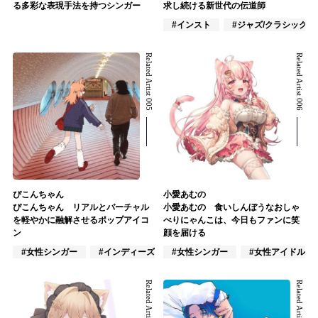
る多彩な表現手法を持つシンガー
求し続ける新世代の伝道師
#インスト
#ジャズ/クラシック奏
Related Artist 005
Related Artist 006
ぴこんちゃん
小愛あむの
ぴこんちゃん リアルとバーチャル
小愛あむの 食いしんぼうなおしゃ
を軽やかに融解させるポップアイコ
べりにゃんこは、今日もファンに笑
ン
顔を届ける
#女性シンガー
#インディーズ
#女性シンガー
#VTuber/VSinger
#女性アイドル
Related Artist 007
Related Artist 008