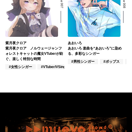
紫月夜クロア
あおいろ
紫月夜クロア ノルウェージャンフ
あおいろ 楽曲を“あおいろ”に染め
ォレストキャットの魔女VTuberが紡
る、多彩なシンガー
ぐ、楽しく特別な時間
#男性シンガー
#ポップス
#
#女性シンガー
#VTuber/VSinger
#VOCALOID