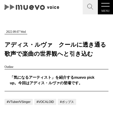
MENU
CLOSE
CLOSE
muevo media
記事を検索する
2022.09.07 Wed
"読者の声を形にする”音楽特化メディア
アディス・ルヴァ クールに透き通る
歌声で楽曲の世界観へと引き込む
Outline
MENU
人気ワード
記事一覧
「気になるアーティスト」を紹介するmuevo pick
#男性SSW
#ポップス
#女性SSW
#ロック
up。今回はアディス・ルヴァの登場です。
プレスリリース一覧
#男性シンガー
#HR/HM
#女性シンガー
会社概要
#ヒップホップ
#男性シンガーグループ
#R&B/ソウル
#VTuber/VSinger
#VOCALOID
#ポップス
お問い合わせ