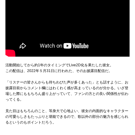
活動開始してから約1年のタイミングでLive2D化を果たした彼女。
この配信は、2022年５月31日に行われた、そのお披露目配信だ。
「リスナーの皆さんからも待ちわびた声が多くあった」とも話すように、お
披露目前からコメント欄にはわくわく感が高まっているのが分かる。いざ登
場した際にももちろん盛り上がっていて、ファンの方との良い関係性が伝わ
ってくる。
見た目はもちろんのこと、等身大で心地よい、彼女の内面的なキャラクター
の可愛らしさもたっぷりと堪能できるので、歌以外の部分の魅力を感じられ
るというのもポイントだろう。