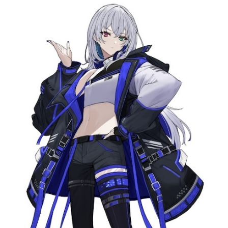
記事リクエスト
ログイン
LINK
muevoクラウドファンディング
muevoコミュニティ
ぶいクラ！by muevo
ぶいコミュ！by muevo
ぶいマガ！ by muevo
Follow us