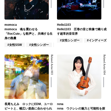
momoca
Hello1103
momoca 魂を震わせる
Hello1103 圧巻の音と映像で織り成
「RocCute」な歌声と、共鳴する生
す超常的音世界
身の熱量
#女性シンガー
#インディーズ
#女性SSW
#女性シンガー
#インディーズ
Related Artist 003
Related Artist 004
長尾ちえみ ロックにEDM、ユーロ
rena
ビートと、幅広い楽曲に合わせられ
rena ウクレレの魅力と可能性を探