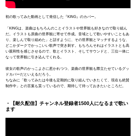
初の歌ってみた動画として発信した『KING』のカバー。
「KINGは、楽曲はもちろんのことイラストや世界観も好きなので取り組ん
だ。イラストも原曲の世界観に寄せて作成。音域として歌いやすいこともあ
り、楽しんで取り組めた」と話すように、その世界観とマッチするような、
どこかダークでかっこいい歌声で突き刺す。もちろんそれはイラストとも高
い親和性を感じさせるので、歌とイラスト、そしてサウンドと、三位一体に
なって世界観に引き込んでくれる。
彼女の歌声のかっこよさに惹かれつつ、楽曲の世界観も際立たせているグッ
ドカバーだといえるだろう。
ちなみに「歌ってみたは今後も定期的に取り組んでいきたくて、現在も絶賛
制作中」との言葉も貰っているので、期待して待っておきたいところだ。
・【耐久配信】チャンネル登録者1500人になるまで歌い
ます