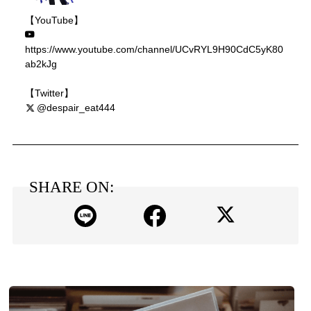
【YouTube】
https://www.youtube.com/channel/UCvRYL9H90CdC5yK80
ab2kJg
【Twitter】
@despair_eat444
SHARE ON: