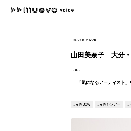
muevo media
記事を検索する
"読者の声を形にする”音楽特化メディア
2022.06.06 Mon
山田美奈子 大分
Outline
人気ワード
「気になるアーティスト」を紹
MENU
#男性SSW
#ポップス
#女性SSW
#ロック
#男性シンガー
記事一覧
#女性SSW
#女性シンガー
#
プレスリリース一覧
会社概要