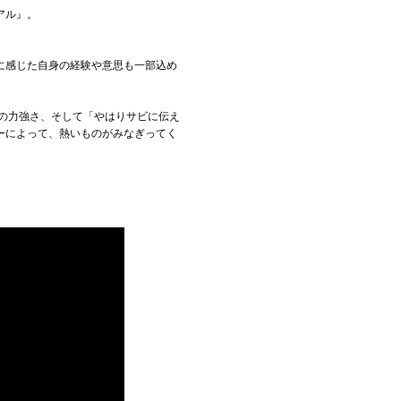
アル』。
に感じた自身の経験や意思も一部込め
の力強さ、そして「やはりサビに伝え
ーによって、熱いものがみなぎってく