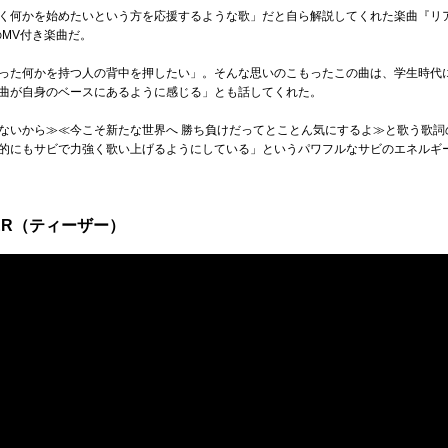
く何かを始めたいという方を応援するような歌」だと自ら解説してくれた楽曲『リ
のMV付き楽曲だ。
った何かを持つ人の背中を押したい」。そんな思いのこもったこの曲は、学生時代
曲が自身のベースにあるように感じる」とも話してくれた。
ないから≫≪今こそ新たな世界へ 勝ち負けだってとことん気にするよ≫と歌う歌詞
的にもサビで力強く歌い上げるようにしている」というパワフルなサビのエネルギ
SER（ティーザー）