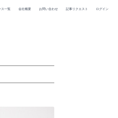
ース一覧
会社概要
お問い合わせ
記事リクエスト
ログイン
CLOSE
CLOSE
プ
#R&B/ソウル