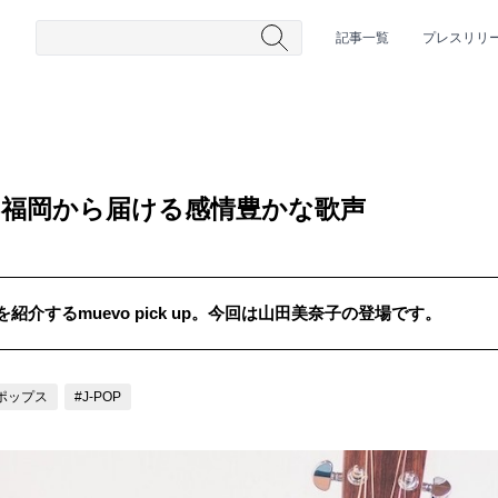
記事一覧
プレスリリ
・福岡から届ける感情豊かな歌声
介するmuevo pick up。今回は山田美奈子の登場です。
#HR/HM
#女性シンガー
#ヒップホップ
#男性シンガーグルー
ポップス
#J-POP