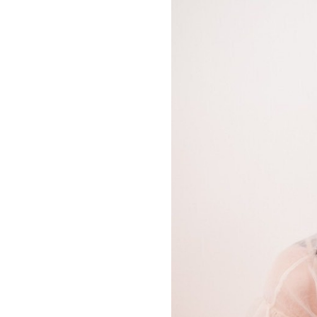
お問い合わせ
記事リクエスト
ログイン
LINK
muevoクラウドファンディング
muevoコミュニティ
ぶいクラ！by muevo
ぶいコミュ！by muevo
ぶいマガ！ by muevo
Follow us