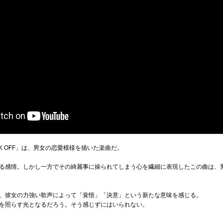
K OFF」は、男女の恋愛模様を描いた楽曲だ。
る感情。しかし一方でその綺麗事に操られてしまう心を繊細に表現したこの曲は、
、彼女の力強い歌声によって「覚悟」「決意」という新たな意味を感じる。
を照らす光となるだろう。そう感じずにはいられない。