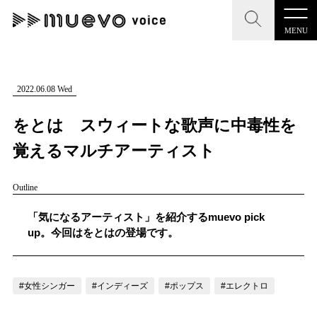
MENU
CLOSE
CLOSE
muevo media
記事を検索する
2022.06.08 Wed
"読者の声を形にする”音楽特化メディア
をとは スウィートな歌声に中毒性を
覚えるマルチアーティスト
Outline
MENU
人気ワード
記事一覧
「気になるアーティスト」を紹介するmuevo pick
#男性SSW
#ポップス
#女性SSW
#ロック
up。今回はをとはの登場です。
プレスリリース一覧
#男性シンガー
#HR/HM
#女性シンガー
会社概要
#ヒップホップ
#男性シンガーグループ
#R&B/ソウル
#女性シンガー
#インディーズ
#ポップス
#エレクトロ
お問い合わせ