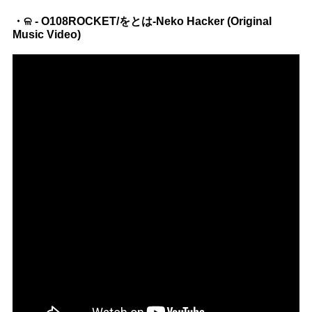
Official SNS
・ଳ - O108ROCKET/をとは-Neko Hacker (Original
Music Video)