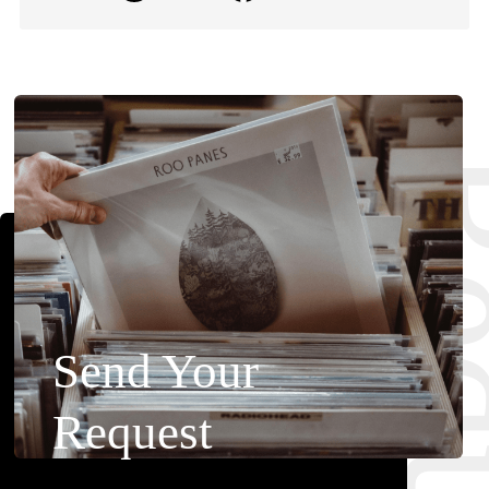
Requ
Send Your
Request