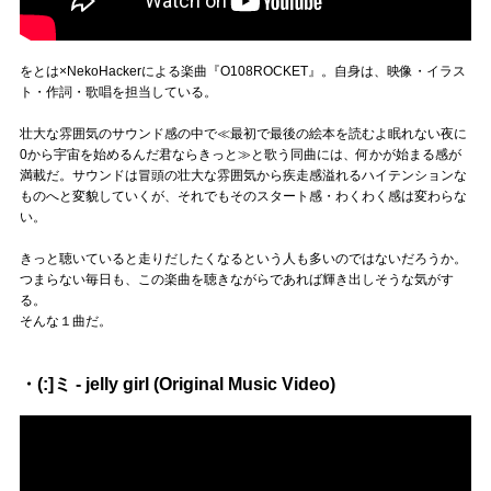
をとは×NekoHackerによる楽曲『O108ROCKET』。自身は、映像・イラス
ト・作詞・歌唱を担当している。
壮大な雰囲気のサウンド感の中で≪最初で最後の絵本を読むよ眠れない夜に
0から宇宙を始めるんだ君ならきっと≫と歌う同曲には、何かが始まる感が
満載だ。サウンドは冒頭の壮大な雰囲気から疾走感溢れるハイテンションな
ものへと変貌していくが、それでもそのスタート感・わくわく感は変わらな
い。
きっと聴いていると走りだしたくなるという人も多いのではないだろうか。
つまらない毎日も、この楽曲を聴きながらであれば輝き出しそうな気がす
る。
そんな１曲だ。
・(:]ミ - jelly girl (Original Music Video)