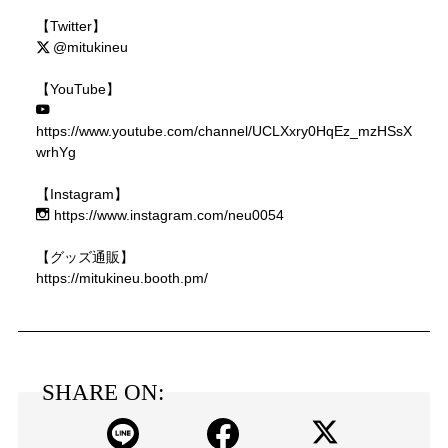
【Twitter】
@mitukineu
【YouTube】
https://www.youtube.com/channel/UCLXxry0HqEz_mzHSsX
wrhYg
【Instagram】
https://www.instagram.com/neu0054
【グッズ通販】
https://mitukineu.booth.pm/
SHARE ON: