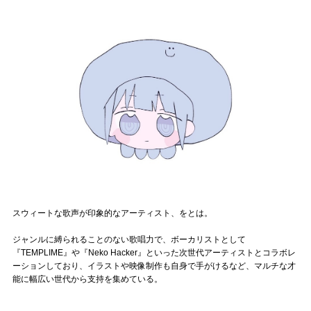
記事リクエスト
ログイン
LINK
muevoクラウドファンディング
muevoコミュニティ
ぶいクラ！by muevo
ぶいコミュ！by muevo
スウィートな歌声が印象的なアーティスト、をとは。
ぶいマガ！ by muevo
ジャンルに縛られることのない歌唱力で、ボーカリストとして
『TEMPLIME』や『Neko Hacker』といった次世代アーティストとコラボレ
ーションしており、イラストや映像制作も自身で手がけるなど、マルチな才
能に幅広い世代から支持を集めている。
Follow us