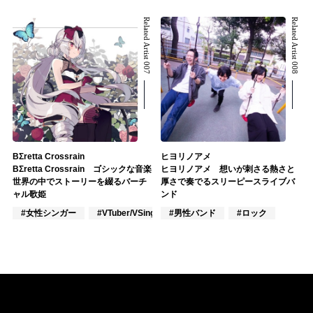
Related Artist 007
Related Artist 008
BΣretta Crossrain
ヒヨリノアメ
BΣretta Crossrain ゴシックな音楽
ヒヨリノアメ 想いが刺さる熱さと
世界の中でストーリーを綴るバーチ
厚さで奏でるスリーピースライブバ
ャル歌姫
ンド
#女性シンガー
#VTuber/VSinger
#男性バンド
#J-POP
#ロック