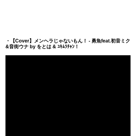
・【Cover】メンヘラじゃないもん！ - 勇魚feat.初音ミク
&音街ウナ by をとは & ﾕｷﾑﾗﾁｬﾝ！