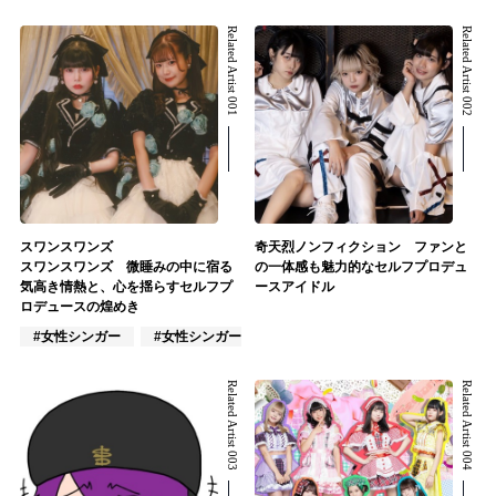
Related Artist 001
Related Artist 002
スワンスワンズ
奇天烈ノンフィクション ファンと
スワンスワンズ 微睡みの中に宿る
の一体感も魅力的なセルフプロデュ
気高き情熱と、心を揺らすセルフプ
ースアイドル
ロデュースの煌めき
#女性シンガー
#女性シンガーグループ
#インディーズ
Related Artist 003
Related Artist 004