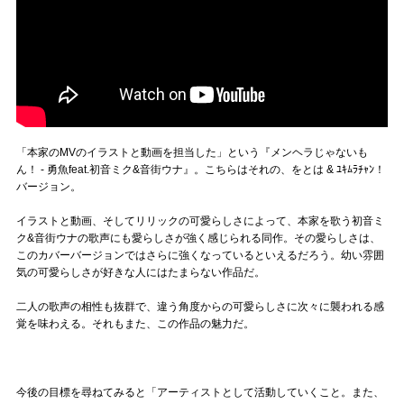
「本家のMVのイラストと動画を担当した」という『メンヘラじゃないも
ん！ - 勇魚feat.初音ミク&音街ウナ』。こちらはそれの、をとは & ﾕｷﾑﾗﾁｬﾝ！
バージョン。
イラストと動画、そしてリリックの可愛らしさによって、本家を歌う初音ミ
ク&音街ウナの歌声にも愛らしさが強く感じられる同作。その愛らしさは、
このカバーバージョンではさらに強くなっているといえるだろう。幼い雰囲
気の可愛らしさが好きな人にはたまらない作品だ。
二人の歌声の相性も抜群で、違う角度からの可愛らしさに次々に襲われる感
覚を味わえる。それもまた、この作品の魅力だ。
今後の目標を尋ねてみると「アーティストとして活動していくこと。また、