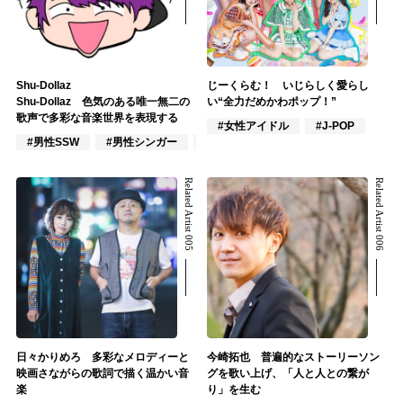
Shu-Dollaz
じーくらむ！ いじらしく愛らし
Shu-Dollaz 色気のある唯一無二の
い“全力だめかわポップ！”
歌声で多彩な音楽世界を表現する
#女性アイドル
#J-POP
#男性SSW
#男性シンガー
#男性シンガーグループ
Related Artist 005
Related Artist 006
日々かりめろ 多彩なメロディーと
今崎拓也 普遍的なストーリーソン
映画さながらの歌詞で描く温かい音
グを歌い上げ、「人と人との繋が
楽
り」を生む