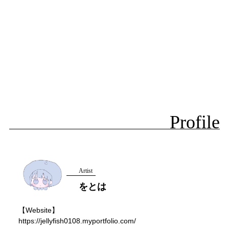
Profile
Artist
をとは
【Website】
https://jellyfish0108.myportfolio.com/