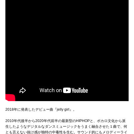
2018年に発表したデビュー曲『jelly girl』。
2010年代後半から2020年代前半の最新型のHIPHOPと、ボカロ文化から派
生したようなデジタルなダンスミュージックをうまく融合させた１曲で、何
とも言えない抜け感が独特の中毒性を生む。サウンド的にもメロディーライ