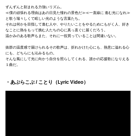
ずんずんと刻まれる力強いリズム。
≪僕の頑張れる理由はあの日見た憧れの景色だ≫≪一直線に 進む光になれ≫
と歌う瑞々しくて眩しい光のような言葉たち。
それは何かを目指して進む人や、やりたいことをやるためにもがく人、好き
なことに熱をもって挑む人たちの心に真っ直ぐに届くだろう。
温かみのある歌声もまた、それに一役買っていることは間違いない。
抜群の温度感で届けられるその歌声は、折れかけた心にも、熱意に溢れる心
にも、どちらにも沁みるもの。
そんな風にして光に向かう自分を照らしてくれる、誰かの応援歌になりえる
１曲だ。
・あぶらこぶ / ことり（Lyric Video）