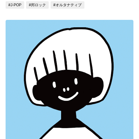
#J-POP
#邦ロック
#オルタナティブ
記事リクエスト
ログイン
LINK
muevoクラウドファンディング
muevoコミュニティ
ぶいクラ！by muevo
ぶいコミュ！by muevo
ぶいマガ！ by muevo
Follow us