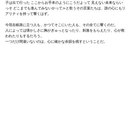
子は出て行った ここからお手本のようにこうだよって 見えない未来ならい
っそ どこまでも進んでみないかって≫と歌うその言葉たちは、誰の心にもリ
アリティを持って響くはず。
今現在岐路に立つ人も、かつてそこにいた人も、その全てに響くのだ。
人によっては懐かしさに胸がぎゅっとなったり、刺激をもらえたり、心が救
われたりもするだろう。
一つだけ間違いないのは、心に確かな余韻を残すということだ。