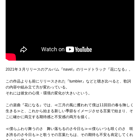
2021年３月リリースのアルバム『navel』のリードトラック『花になる』。
この作品よりも前にリリースされた『tumbler』などと聴き比べると、歌詞
の内容や組み立て方が変わっている。
それには彼女の心境・環境の変化が大きいという。
この楽曲『花になる』では、≪三月の風に攫われて僕は11回目の春を険しく
生きる≫と、これから始まる新しい季節をイメージさせる言葉で始まり、そ
こに確かに両立する期待感と不安感の両方を描く。
≪僕らふわり舞うのさ 舞い落ちるのさ今日も≫≪僕らいつも咲くのさ 咲
き誇るのさ今日も≫と歌うその言葉たちは、その期待も不安も肯定してくれ