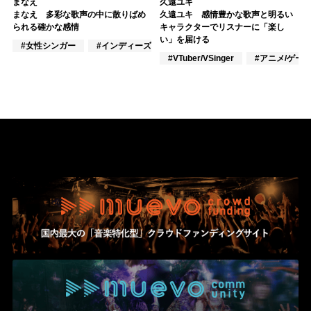
まなえ
久遠ユキ
まなえ 多彩な歌声の中に散りばめ
久遠ユキ 感情豊かな歌声と明るい
られる確かな感情
キャラクターでリスナーに「楽し
い」を届ける
#女性シンガー
#インディーズ
#作詞/作曲家
#VTuber/VSinger
#アニメ/ゲー