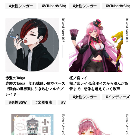
#女性シンガー
#VTuber/VSinger
#女性シンガー
#VOCALOID
#VTuber/VSinger
Related Artist 003
Related Artist 004
赤髪のTaiga
桜ノ宮レイ
赤髪のTaiga 切れ味鋭い歌やベース
桜ノ宮レイ 低音ボイスから澄んだ高
で独自の世界観に引き込むマルチプ
音まで、想像を超えていく歌声
レイヤー
#女性シンガー
#インディーズ
#男性SSW
#楽器奏者
#VOCALOID
Related Artist 005
Related Artist 006