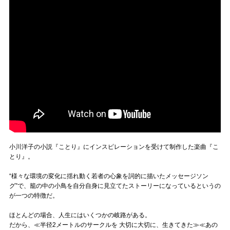
小川洋子の小説『ことり』にインスピレーションを受けて制作した楽曲『こ
とり』。
“様々な環境の変化に揺れ動く若者の心象を詞的に描いたメッセージソン
グ”で、籠の中の小鳥を自分自身に見立てたストーリーになっているというの
が一つの特徴だ。
ほとんどの場合、人生にはいくつかの岐路がある。
だから、≪半径2メートルのサークルを 大切に大切に、生きてきた≫≪あの