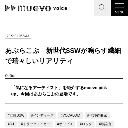
MENU
CLOSE
CLOSE
muevo media
記事を検索する
2022.01.05 Wed
"読者の声を形にする”音楽特化メディア
あぶらこぶ 新世代SSWが鳴らす繊細
で瑞々しいリアリティ
Outline
MENU
人気ワード
記事一覧
「気になるアーティスト」を紹介するmuevo pick
#男性SSW
#ポップス
#女性SSW
#ロック
up。今回はあぶらこぶの登場です。
プレスリリース一覧
#男性シンガー
#HR/HM
#女性シンガー
会社概要
#ヒップホップ
#男性シンガーグループ
#R&B/ソウル
#女性SSW
#インディーズ
#VOCALOID
#作詞/作曲家
お問い合わせ
#DJ
#トラックメイカー
#ポップス
#ロック
#歌謡曲