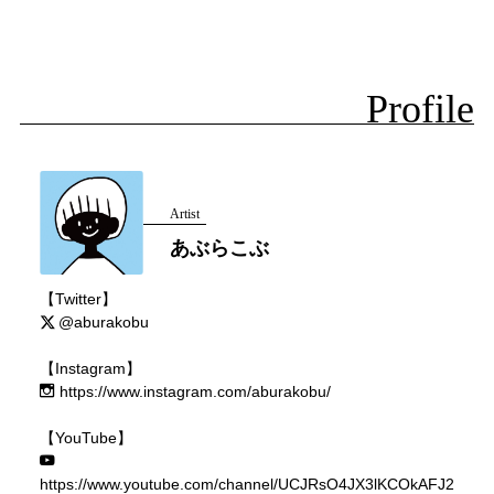
Profile
Artist
あぶらこぶ
【Twitter】
@aburakobu
【Instagram】
https://www.instagram.com/aburakobu/
【YouTube】
https://www.youtube.com/channel/UCJRsO4JX3lKCOkAFJ2