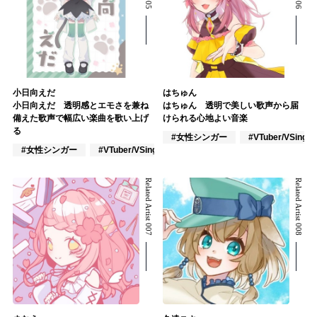
小日向えだ
はちゅん
小日向えだ 透明感とエモさを兼ね
はちゅん 透明で美しい歌声から届
備えた歌声で幅広い楽曲を歌い上げ
けられる心地よい音楽
る
#女性シンガー
#VTuber/VSinger
#女性シンガー
#VTuber/VSinger
#VOCALOID
Related Artist 007
Related Artist 008