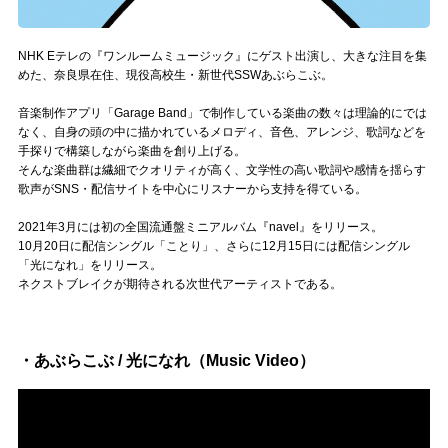
Official SNS
NHK Eテレの『ワンルームミュージック』にゲスト出演し、大きな注目を集
めた、奈良県在住、現役高校生・新世代SSWあぶらこぶ。
音楽制作アプリ「Garage Band」で制作している楽曲の数々は理論的にでは
なく、自身の頭の中に描かれているメロディ、音色、アレンジ、歌詞などを
手探りで構築しながら楽曲を創り上げる。
そんな楽曲群は繊細でクオリティが高く、文学性の高い歌詞や感情を揺らす
歌声がSNS・配信サイトを中心にリスナーから支持を得ている。
2021年3月には初の全国流通盤ミニアルバム『navel』をリリース。
10月20日に配信シングル「ことり」、さらに12月15日には配信シングル
「光になれ」をリリース。
ネクストブレイクが期待される次世代アーティストである。
・あぶらこぶ / 光になれ（Music Video）