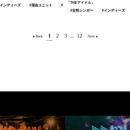
「THEアイドル」
作曲家
#インディーズ
#混合ユニット
#VOCALOID
#女性シンガー
#インディーズ
1
2
3
...
12
Back
Next