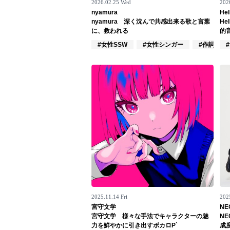
2026.02.25 Wed
2026
nyamura
Hel
Official SNS
nyamura 深く沈んで共感出来る歌と言葉
He
に、救われる
的
#女性SSW
#女性シンガー
#作詞/作曲
2025.11.14 Fri
202
宮守文学
NE
宮守文学 様々な手法でキャラクターの魅
N
力を鮮やかに引き出すボカロP`
成