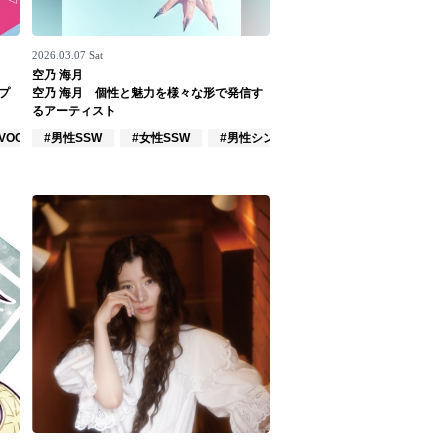
2026.03.07 Sat
空乃 海月
プ
空乃 海月 個性と魅力を様々な形で発信す
るアーティスト
VOCALOID
#男性SSW
#女性SSW
#男性シンガー