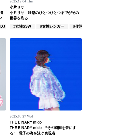
2025.12.04 Thu
小片リサ
情
小片リサ 吐息のひとつひとつまでがその
P
世界を彩る
#DJ
#女性SSW
#女性シンガー
#作詞/作曲家
2025.08.27 Wed
THE BINARY mido
THE BINARY mido “その瞬間を音にす
る” 電子の海を泳ぐ表現者