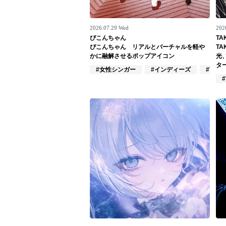
お問い合わせ
2026.07.29 Wed
202
記事リクエスト
ぴこんちゃん
TA
ぴこんちゃん リアルとバーチャルを軽や
T
ログイン
かに融解させるポップアイコン
光
タ
#女性シンガー
#インディーズ
#VTube
#
LINK
muevoクラウドファンディング
muevoコミュニティ
ぶいクラ！by muevo
ぶいコミュ！by muevo
ぶいマガ！ by muevo
Follow us