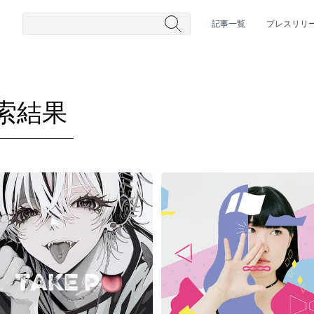
記事一覧
プレスリリ
索結果
#HR/HM
#女性シンガー
#ヒップホップ
#男性シンガーグルー