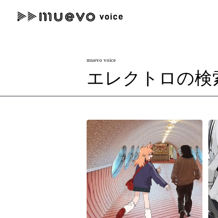
muevo media
記事を検索する
muevo voice
"読者の声を形にする”音楽特化メディア
エレクトロの検
人気ワード
MENU
#男性SSW
#ポップス
#女性SSW
#ロック
#男性シンガー
記事一覧
プレスリリース一覧
会社概要