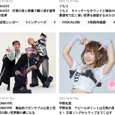
.02.06 Fri
2025.12.25 Thu
lo1103
ぐちり
llo1103 圧巻の音と映像で織り成す超常
ぐちり キャッチーなサウンドと独自の
音世界
景描写で広く深い世界を創造するボカロ
家
#女性シンガー
#インディーズ
#インスト
#VOCALOID
#作詞/作曲家
5.10.07 Tue
2025.10.02 Thu
ONHYPE
平野友里
EONHYPE 都会的でダンサブルな音と完
平野友里 アピールポイントは元気の良
度の高い世界観の虜になる
さ！ 王道ソングからラップまでこなす