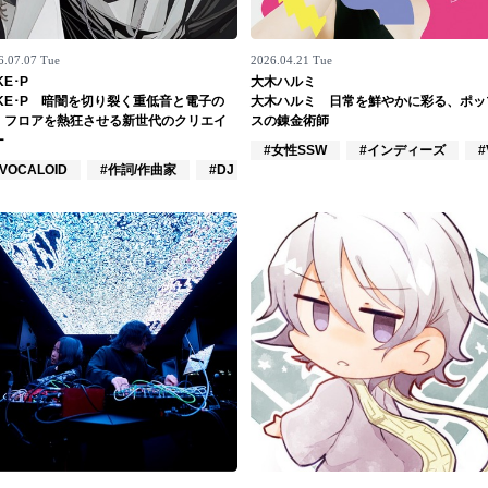
6.07.07 Tue
2026.04.21 Tue
KE･P
大木ハルミ
AKE･P 暗闇を切り裂く重低音と電子の
大木ハルミ 日常を鮮やかに彩る、ポッ
、フロアを熱狂させる新世代のクリエイ
スの錬金術師
ー
r/VSinger
#女性SSW
#インディーズ
#
VOCALOID
#作詞/作曲家
#DJ