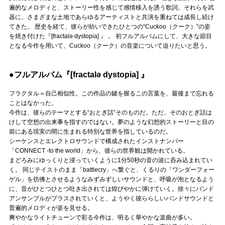
Official SNS
遍的なメロディと、ストーリー性を感じて感情移入を誘う歌詞。それらを武
器に、さまざまな土地であらゆるアーティストと共演を重ねては成長し続け
てきた。 歴史を経て、彼らが紡いできたひとつの“Cuckoo（クーク）”の姿
を焼き付けた『[fractalə dystopia] 』 。 初フルアルバムにして、大きな節目
となる今作を用いて、Cuckoo（クーク）の音楽について迫りたいと思う。
●フルアルバム『[fractalə dystopia] 』
フラクタル＝自己相似性。この作品の鍵を握るこの言葉を、最後まで忘れる
ことはなかった。
今作は、彼らのテーマとする“おとぎ話”そのものだ。ただ、そのおとぎ話は
けして空想の出来事を指すのではない。夢のような幻想的ストーリーと目の
前にある現実の間に生まれる特別な世界を指しているのだ。
シーケンスとエレクトロサウンドで構成されたインストナンバー
「CONNECT -to the world」から、彼らの世界観は開かれている。
まどろみにゆっくりと浸っていくように1分50秒の音の波に呑み込まれてい
く。 同じテイストのまま「battlecry」へ繋ぐと、くるりの「ワンダーフォー
ゲル」を彷彿とさせるようなみずみずしいサウンドと、呼吸が泡となるよう
に、音がひとつひとつ吐き出されては煌びやかに弾けていく。徐々にバンド
アンサンブルがプラスされていくと、ようやく彼ららしいバンドサウンドと
普遍的メロディが姿を見せる。
爽やかなライトチューンで彩る今作は、明るく華やかな楽曲が多い。