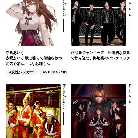
Related Artist 003
Related Artist 004
赤紫あいく
路地裏ジャンキーズ 圧倒的な熱量
赤紫あいく 歌と喋りで個性を放つ、
で飲み込む、路地裏のパンクロック
元気でぽんこつなお姉さん
#女性シンガー
#VTuber/VSinger
#ポップス
Related Artist 005
Related Artist 006