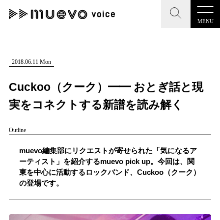
MENU
CLOSE
CLOSE
muevo media
記事を検索する
2018.06.11 Mon
"読者の声を形にする”音楽特化メディア
Cuckoo（クーク）━━ おとぎ話と現
実をコネクトする新譜を読み解く
Outline
MENU
人気ワード
記事一覧
muevo編集部にリクエストが寄せられた「気になるア
#男性SSW
#ポップス
#女性SSW
#ロック
ーティスト」を紹介するmuevo pick up。今回は、関
プレスリリース一覧
東を中心に活動するロックバンド、Cuckoo（クーク）
#男性シンガー
#HR/HM
#女性シンガー
の登場です。
会社概要
#ヒップホップ
#男性シンガーグループ
#R&B/ソウル
お問い合わせ