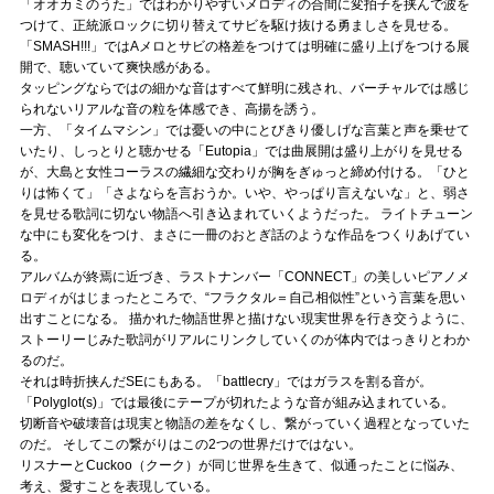
「オオカミのうた」ではわかりやすいメロディの合間に変拍子を挟んで波を
つけて、正統派ロックに切り替えてサビを駆け抜ける勇ましさを見せる。
「SMASH!!!」ではAメロとサビの格差をつけては明確に盛り上げをつける展
開で、聴いていて爽快感がある。
タッピングならではの細かな音はすべて鮮明に残され、バーチャルでは感じ
られないリアルな音の粒を体感でき、高揚を誘う。
一方、「タイムマシン」では憂いの中にとびきり優しげな言葉と声を乗せて
いたり、しっとりと聴かせる「Eutopia」では曲展開は盛り上がりを見せる
が、大島と女性コーラスの繊細な交わりが胸をぎゅっと締め付ける。「ひと
りは怖くて」「さよならを言おうか。いや、やっぱり言えないな」と、弱さ
を見せる歌詞に切ない物語へ引き込まれていくようだった。 ライトチューン
な中にも変化をつけ、まさに一冊のおとぎ話のような作品をつくりあげてい
る。
アルバムが終焉に近づき、ラストナンバー「CONNECT」の美しいピアノメ
ロディがはじまったところで、“フラクタル＝自己相似性”という言葉を思い
出すことになる。 描かれた物語世界と描けない現実世界を行き交うように、
ストーリーじみた歌詞がリアルにリンクしていくのが体内ではっきりとわか
るのだ。
それは時折挟んだSEにもある。「battlecry」ではガラスを割る音が。
「Polyglot(s)」では最後にテープが切れたような音が組み込まれている。
切断音や破壊音は現実と物語の差をなくし、繋がっていく過程となっていた
のだ。 そしてこの繋がりはこの2つの世界だけではない。
リスナーとCuckoo（クーク）が同じ世界を生きて、似通ったことに悩み、
考え、愛すことを表現している。