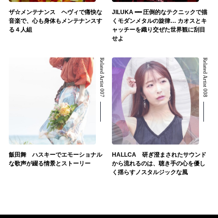
ザ☆メンテナンス ヘヴィで痛快な
JILUKA ━━ 圧倒的なテクニックで描
音楽で、心も身体もメンテナンスす
くモダンメタルの旋律… カオスとキ
る４人組
ャッチーを織り交ぜた世界観に刮目
せよ
Related Artist 007
Related Artist 008
飯田舞 ハスキーでエモーショナル
HALLCA 研ぎ澄まされたサウンド
な歌声が綴る情景とストーリー
から流れるのは、聴き手の心を優し
く揺らすノスタルジックな風