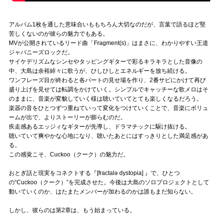
アルバム1枚を通した意味合いももちろん大切なのだが、言葉で語るほど堅
苦しくないのが彼らの魅力でもある。
MVが公開されているリード曲「Fragment(s)」はまさに、わかりやすい王道
ジャパニーズロックだ。
サイケデリズムなシンセやタッピングギターで彩るキラキラとした音像の
中、大島は余裕綽々に歌うが、ひしひしとエネルギーを放ち続ける。
ワンフレーズ目が終わると各パートの見せ場を作り、2番サビにかけて再び
盛り上げを見せては転調をかけていく。シンプルでキャッチーな歌メロはそ
のままに、音楽が変貌していく様は聴いていてとても楽しくなるだろう。
楽器の音をひとつずつ重ねていって変化をつけていくことで、音楽にボリュ
ームが出で、よりストーリーが膨らむのだ。
疾走感あるエッジィなギターが先導し、ドラマチックに駆け抜ける。
聴いていて爽やかな心地になり、聴いたあとにはすっきりとした満足感があ
る。
この感覚こそ、Cuckoo（クーク）の魅力だ。
おとぎ話と現実をコネクトする『[fractalə dystopia] 』で、ひとつ
の“Cuckoo（クーク）”を完成させた。今後は大島のソロプロジェクトとして
動いていくのか、はたまたメンバーが加わるのかは誰もまだ知らない。
しかし、彼らのは第2章は、もう始まっている。