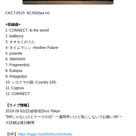
CKCT-0525 ¥2,500(tax in)
<収録曲>
1. CONNECT -to the world
2. battlecry
3. オオカミのうた
4. タイムマシン -Another Future-
5. juvenile
6. SMASH!!!
7. Fragment(s)
8. Eutopia
9. Polyglot(s)
10. シロクマの国 -Country 335-
11. Cygnus
12. CONNECT
【ライブ情報】
2018.09.02(日)@新宿Zirco Tokyo
"9/9じゃないけどクークの日" -一週間早いけど気にしないでお願いSP！-
※詳細は後日解禁
【HP】
https://eggs.mu/artist/cuckookuku