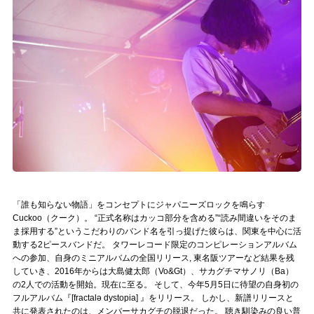
記事リクエスト
ログイン
LINK
muevoクラウドファンディング
muevoコミュニティ
ぶいクラ！by muevo
「誰も知らない物語」をコンセプトにジャパニーズロックを鳴らす
ぶいコミュ！by muevo
Cuckoo（クーク）。 “正式名称はカッコ部分を含める”“読み間違いをそのま
ま採用する”というこだわりのバンド名を引っ提げた彼らは、関東を中心に活
ぶいマガ！ by muevo
動する2ピースバンドだ。 タワーレコード限定のコンピレーションアルバム
への参加、自身のミニアルバムの全国リリース, 東名阪ツアーなど結果を残
していき、2016年からは大島健太郎（Vo&Gt）、サカグチマサノリ（Ba）
の2人での活動を開始。現在に至る。 そして、今年5月5日に待望の自身初の
Follow us
フルアルバム『[fractalə dystopia] 』をリリース。 しかし、新譜リリースと
共に発表されたのは、メンバーサカグチの脱退だった。 聴き馴染みの良い普