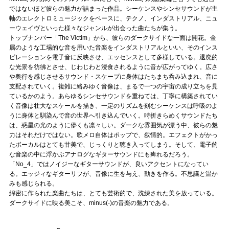
ではないほど彼らの魅力が詰まった作品。シーケンスやシンセサウンドが主
軸のエレクトロミュージックをベースに、テクノ、インダストリアル、ニュ
ーウェイヴといった様々なジャンルが出会った曲たちが集う。
トップナンバー「The Victim」から、彼らのダークサイドな一面は開花。金
属のような工場的な音を用いた音楽をインダストリアルといい、そのインス
ピレーションを電子音に反映させ、エッセンスとして多様している。退廃的
な光景を彷彿とさせ、じわじわと浸食されるように音が広がってゆく。広さ
や奥行を感じさせるサウンド・スケープに身体はたちまち呑み込まれ、音に
支配されていく。複雑に絡みゆく音像は、まるで一つの宇宙の成り立ちを見
ているかのよう。あらゆるシンセサウンドを重ねては、丁寧に構築されてい
く音像は壮大なスケールを描き、一定のリズムを刻むシーケンスは呼吸のよ
うに身体と馴染んで音の世界へ引き込んでいく。時折きらめくサウンドたち
は、惑星の光のように儚くも凛々しい。ダークな雰囲気が漂う中、彼らの魅
力はそれだけではない。歌メロ自体はポップで、叙情的。エフェクトがかっ
たボーカルはとても甘美で、じっくりと聴き入ってしまう。そして、電子的
な音楽の中に浮かぶアナログなギターサウンドにも痺れるだろう。
「No_4」ではノイジーなギターサウンドが、良いアクセントになってい
る。エッジィなギターリフが、音像に生を与え、動きを作る。不思議と温か
みも感じられる。
綿密に作られた楽曲たちは、とても芸術的で、洗練された美を放っている。
ダークサイドに映る美こそ、minus(-)の音楽の魅力である。