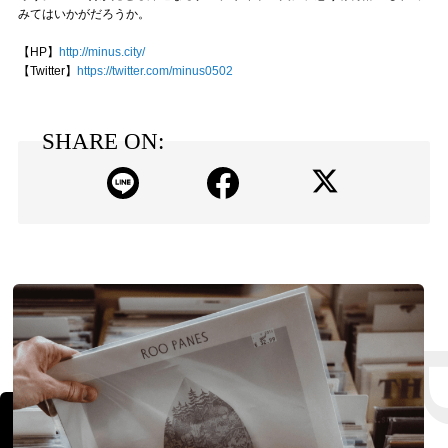
みてはいかがだろうか。
【HP】
http://minus.city/
【Twitter】
https://twitter.com/minus0502
SHARE ON: