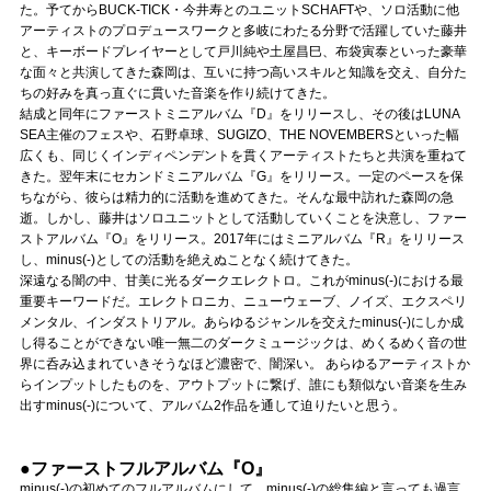
Official SNS
た。予てからBUCK-TICK・今井寿とのユニットSCHAFTや、ソロ活動に他
アーティストのプロデュースワークと多岐にわたる分野で活躍していた藤井
と、キーボードプレイヤーとして戸川純や土屋昌巳、布袋寅泰といった豪華
な面々と共演してきた森岡は、互いに持つ高いスキルと知識を交え、自分た
ちの好みを真っ直ぐに貫いた音楽を作り続けてきた。
結成と同年にファーストミニアルバム『D』をリリースし、その後はLUNA
SEA主催のフェスや、石野卓球、SUGIZO、THE NOVEMBERSといった幅
広くも、同じくインディペンデントを貫くアーティストたちと共演を重ねて
きた。翌年末にセカンドミニアルバム『G』をリリース。一定のペースを保
ちながら、彼らは精力的に活動を進めてきた。そんな最中訪れた森岡の急
逝。しかし、藤井はソロユニットとして活動していくことを決意し、ファー
ストアルバム『O』をリリース。2017年にはミニアルバム『R』をリリース
し、minus(-)としての活動を絶えぬことなく続けてきた。
深遠なる闇の中、甘美に光るダークエレクトロ。これがminus(-)における最
重要キーワードだ。エレクトロニカ、ニューウェーブ、ノイズ、エクスペリ
メンタル、インダストリアル。あらゆるジャンルを交えたminus(-)にしか成
し得ることができない唯一無二のダークミュージックは、めくるめく音の世
界に呑み込まれていきそうなほど濃密で、闇深い。 あらゆるアーティストか
らインプットしたものを、アウトプットに繋げ、誰にも類似ない音楽を生み
出すminus(-)について、アルバム2作品を通して迫りたいと思う。
●ファーストフルアルバム『O』
minus(-)の初めてのフルアルバムにして、minus(-)の総集編と言っても過言