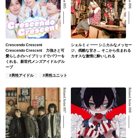
Crescendo Crescent
シェルミィ ━━ シニカルなメッセー
Crescendo Crescent 力強さと可
ジ、残酷な甘さ… そこから生まれる
愛らしさのハイブリッドでパワーを
カオスな激情に酔いしれる
くれる、新世代メンズアイドルグル
ープ
#男性アイドル
#男性ユニット
#ポップス
Related Artist 007
Related Artist 008