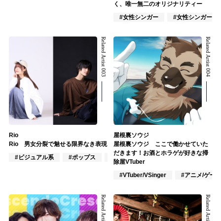
く、唯一無二のオリジナリティー
#女性シンガー
#女性シンガーグ
Related Artist 003
Related Artist 004
Rio
屋根裏ソウジ
Rio 男女分裂で魅せる限界なき表現
屋根裏ソウジ ここで働かせていた
だきます！お酒とホラゲが好きな掃
#ビジュアル系
#ポップス
#ロック
除屋VTuber
#VTuber/VSinger
#アニメ/ゲー
Related Artist 005
Related Artist 006