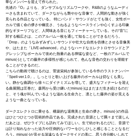
華なメンバーを迎えて作られた。
先述の『O』よりも、ダンサブルなリズムワークや、R&Bのようなムーディ
ーさも含まれていて、ダークながらも艶やかな音像で、人間的な動きが強く
見られる作品となっている。 特にバンド・サウンドがとても強く、女性ボー
カルで描く命の儚さや幽玄さ、うねるようなベースラインや心くすぶる印象
的なギターリフなど、人間味ある音にもフィーチャーしている。その“音”に
対する幅広さは、このアルバム一枚を通して知ることができるだろう。
「Drop」のようなみずみずしいサウンドや壮大な自然を彷彿とさせる音像美
や、はたまた「LIVE-advanced」のようなハードなエレクトロサウンドとア
グレッシブなボーカルで攻めた熱量のある獰猛な姿など、一枚のアルバムで
minus(-)としての藤井の多様性が感じられて、色んな音色の交わりを堪能す
ることができるのだ。
こちらの動画で聴けるのは、菅波栄純が参加している今作のラストナンバー
「Spell-ver.1.0」。しっとりと歌い上げる藤井のボーカルは切なくも美し
い。静かな曲調から徐々にダイナミズムを増して、盛大なフィナーレを迎え
る曲展開は圧巻だ。森岡から受け継いだminus(-)はまだまだ生き続けるのだ
と、そう魂が叫んでいるような溢れる生命力と、凛とした藤井の姿が見える
ような一曲となっている。
ダークエレクトロに乗せる、構築的な退廃美と生命の儚さ。minus(-)の作品
はひとつひとつが芸術的作品である。完成された音源として隅々まで楽しん
だあとは、ぜひライブにも訪れてみてほしい。生で紡がれるたびに、音源で
は計り知れなかった迫力や圧倒的なパワーをひしひしと感じることとなるだ
ろう。minus(-)が見せる深遠なるダークサイドの美に、思う存分酔いしれて