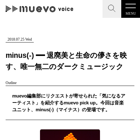
MENU
CLOSE
CLOSE
muevo media
記事を検索する
2018.07.25 Wed
"読者の声を形にする”音楽特化メディア
minus(-) ━━ 退廃美と生命の儚さを映
す、唯一無二のダークミュージック
Outline
MENU
人気ワード
記事一覧
muevo編集部にリクエストが寄せられた「気になるア
#男性SSW
#ポップス
#女性SSW
#ロック
ーティスト」を紹介するmuevo pick up。今回は音楽
プレスリリース一覧
ユニット、minus(-)（マイナス）の登場です。
#男性シンガー
#HR/HM
#女性シンガー
会社概要
#ヒップホップ
#男性シンガーグループ
#R&B/ソウル
お問い合わせ