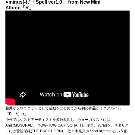
●minus(-) / 「Spell ver1.0」 from New Mini
Album「R」
藤井がソロユニットとして活動をはじめてから初の作品がミニアルバム
『R』だった。
今作ではゲストアーティストを多数起用し、ヴォーカリストには
Anis(MONORAL)、 YOW-ROW(GARI,SCHAFT)、玲里、Yurariを。ギタリス
トには菅波栄純(THE BACK HORN)、 佐々木亮介(a flood of circle)という豪