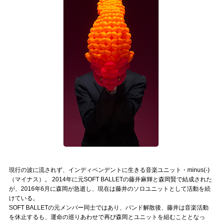
記事リクエスト
ログイン
LINK
muevoクラウドファンディング
muevoコミュニティ
ぶいクラ！by muevo
ぶいコミュ！by muevo
ぶいマガ！ by muevo
現行の波に流されず、インディペンデントに生きる音楽ユニット・minus(-)
（マイナス）。 2014年に元SOFT BALLETの藤井麻輝と森岡賢で結成された
が、2016年6月に森岡が急逝し、現在は藤井のソロユニットとして活動を続
けている。
Follow us
SOFT BALLETの元メンバー同士ではあり、バンド解散後、藤井は音楽活動
を休止するも、運命の巡りあわせで再び森岡とユニットを組むこととなっ