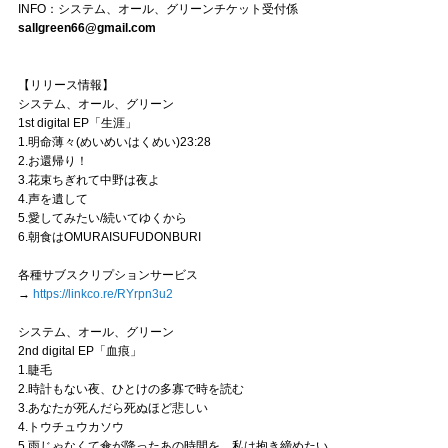
INFO：システム、オール、グリーンチケット受付係
sallgreen66@gmail.com
【リリース情報】
システム、オール、グリーン
1st digital EP「生涯」
1.明命薄々(めいめいはくめい)23:28
2.お還帰り！
3.花束ちぎれて中野は夜よ
4.声を遺して
5.愛してみたい/続いてゆくから
6.朝食はOMURAISUFUDONBURI
各種サブスクリプションサービス
→
https://linkco.re/RYrpn3u2
システム、オール、グリーン
2nd digital EP「血痕」
1.睫毛
2.時計もない夜、ひとけの多寡で時を読む
3.あなたが死んだら死ぬほど悲しい
4.トウチュウカソウ
5.雨じゃなくて傘が降ったあの時間を、私は抱き締めたい