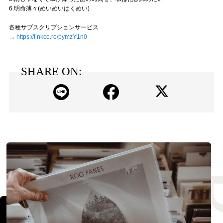
6.明命薄々(めいめいはくめい)
各種サブスクリプションサービス
→
https://linkco.re/pymzY1n0
SHARE ON: