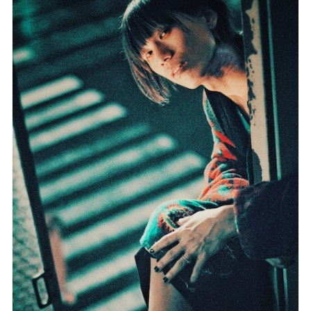
記事リクエスト
ログイン
LINK
muevoクラウドファンディング
muevoコミュニティ
ぶいクラ！by muevo
ぶいコミュ！by muevo
ぶいマガ！ by muevo
Follow us