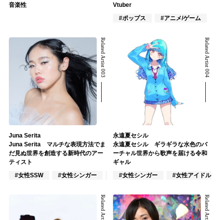
音楽性
Vtuber
#ポップス
#アニメ/ゲーム
Related Artist 003
Related Artist 004
Juna Serita
永遠夏セシル
Juna Serita マルチな表現方法でま
永遠夏セシル ギラギラな水色のバ
だ見ぬ世界を創造する新時代のアー
ーチャル世界から歌声を届ける令和
ティスト
ギャル
#女性SSW
#女性シンガー
#インスト
#女性シンガー
#女性アイドル
Related Artist 005
Related Artist 006