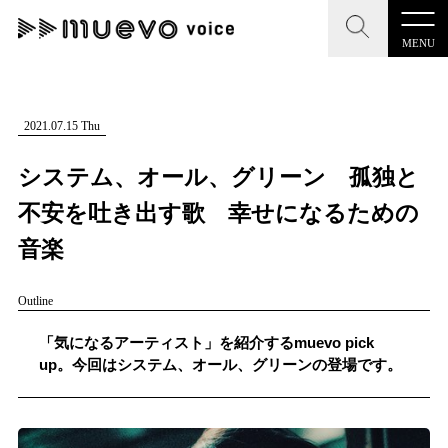
MENU
CLOSE
CLOSE
muevo media
記事を検索する
2021.07.15 Thu
"読者の声を形にする”音楽特化メディア
システム、オール、グリーン 孤独と
不安を吐き出す歌 幸せになるための
音楽
MENU
人気ワード
Outline
記事一覧
#男性SSW
#ポップス
#女性SSW
#ロック
「気になるアーティスト」を紹介するmuevo pick
プレスリリース一覧
#男性シンガー
#HR/HM
#女性シンガー
up。今回はシステム、オール、グリーンの登場です。
会社概要
#ヒップホップ
#男性シンガーグループ
#R&B/ソウル
お問い合わせ