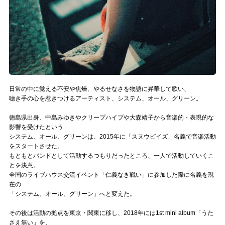
Official SNS
日常の中に覚える不安や焦燥、やるせなさを物語に昇華して歌い、
聴き手の心を惹きつけるアーティスト、システム、オール、グリーン。
徳島県出身、中島みゆきやクリープハイプや大森靖子から音楽的・表現的な
影響を受けたという
システム、オール、グリーンは、2015年に「スヌウピイズ」名義で音楽活動
をスタートさせた。
もともとバンドとして活動するつもりだったところ、一人で活動していくこ
とを決意。
全国のライブハウス交流イベント「仁義なき戦い」に参加した際に名義を現
在の
「システム、オール、グリーン」へと変えた。
その後は活動の拠点を東京・関東に移し、2018年には1st mini album「うた
さえ無い」を、