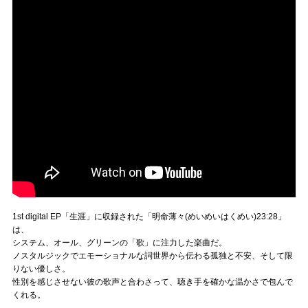
1st digital EP「生涯」に収録された「明命薄々(めいめいはくめい)23:28」
は、
システム、オール、グリーンの「歌」に注力した楽曲だ。
ノスタルジックでエモーショナルな詞世界から伝わる孤独と不安、そして限
りない優しさ。
性別を感じさせない彼の歌声と合わさって、聴き手を確かな温かさで包んで
くれる。