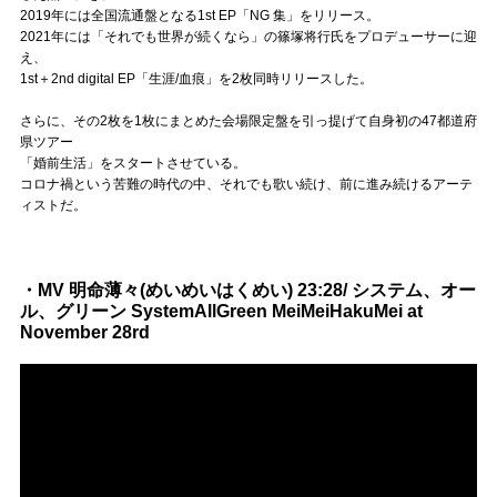
2019年には全国流通盤となる1st EP「NG 集」をリリース。
2021年には「それでも世界が続くなら」の篠塚将行氏をプロデューサーに迎
え、
1st＋2nd digital EP「生涯/血痕」を2枚同時リリースした。
さらに、その2枚を1枚にまとめた会場限定盤を引っ提げて自身初の47都道府
県ツアー
「婚前生活」をスタートさせている。
コロナ禍という苦難の時代の中、それでも歌い続け、前に進み続けるアーテ
ィストだ。
・MV 明命薄々(めいめいはくめい) 23:28/ システム、オー
ル、グリーン SystemAllGreen MeiMeiHakuMei at
November 28rd