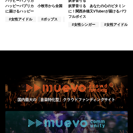
ハッピーパプリカ
妖芽音りる
ハッピーパプリカ 小牧市から全国
妖芽音りる あなたの心のビタミン
に届けるハッピー
に！関西弁猫又VTuberが届けるパワ
フルボイス
#女性アイドル
#ポップス
#J-POP
#女性シンガー
#女性アイドル