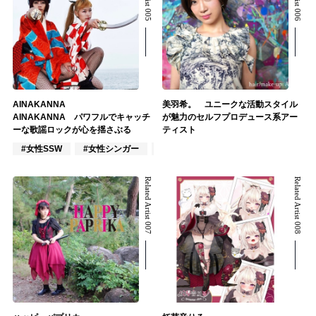
AINAKANNA
美羽希。 ユニークな活動スタイル
AINAKANNA パワフルでキャッチ
が魅力のセルフプロデュース系アー
ーな歌謡ロックが心を揺さぶる
ティスト
#女性SSW
#女性シンガー
#女性シンガーグループ
Related Artist 007
Related Artist 008