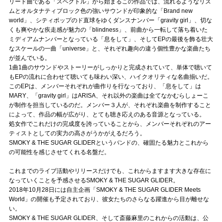
リード曲である「スペクトル」から始まるこの作品では、流れるようなリズ
ムとオルタナティブロック色の強いサウンドが印象的な「Brand new
world」、シティポップのド直球をゆくダンスナンバー「gravity girl」、切な
くも爽やかな疾走感が魅力の「blindness」、前曲から一転して落ち着いた
ミディアムナンバーとなっている「息をして」、そしてEPの最後を飾る壮大
なスケールの一曲「universe」と、それぞれ趣向の違う個性豊かな楽曲たち
が並んでいる。
1曲1曲のサウンドやストーリーがしっかりと完成されていて、単体で聴いて
もEPの流れに合わせて聴いても味わい深い、ハイクオリティな名曲揃いだ。
このEPは、メンバーそれぞれが曲作りを行なっており、「息をして」は
MARY、「gravity girl」はARISA、それ以外の楽曲は全てなかむらしょーこ
が制作を担当しているのだ。メンバー３人が、それぞれ楽曲を制作すること
によって、作品の幅が広がり、とても聴き応えのある音源となっている。
処女作でこれだけの完成度を誇っていることから、メンバーそれぞれのアー
ティストとしての実力の高さがうかがえるだろう。
SMOKY & THE SUGAR GLIDERというバンドの、確固たる魅力とこれから
の可能性を感じさせてくれる名盤だ。
これまでのライブ活動やリリースだけでも、これからますます大きな存在に
なっていくことを予感させるSMOKY & THE SUGAR GLIDER。
2018年10月28日には自主企画「SMOKY & THE SUGAR GLIDER Meets
World」の開催も予定されており、彼女たちのさらなる躍進から目が離せな
い。
SMOKY & THE SUGAR GLIDER、そして斎藤麻里のこれからの活動は、公