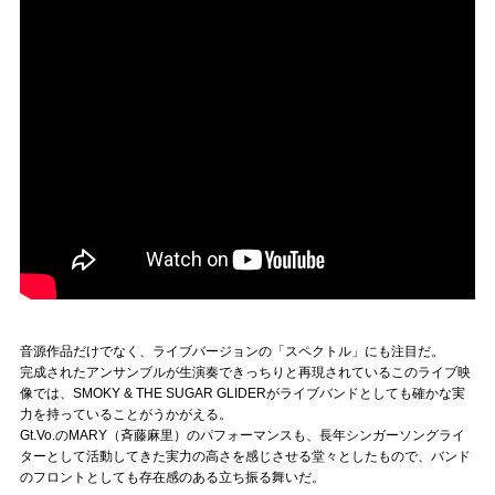
音源作品だけでなく、ライブバージョンの「スペクトル」にも注目だ。
完成されたアンサンブルが生演奏できっちりと再現されているこのライブ映
像では、SMOKY & THE SUGAR GLIDERがライブバンドとしても確かな実
力を持っていることがうかがえる。
Gt.Vo.のMARY（斉藤麻里）のパフォーマンスも、長年シンガーソングライ
ターとして活動してきた実力の高さを感じさせる堂々としたもので、バンド
のフロントとしても存在感のある立ち振る舞いだ。