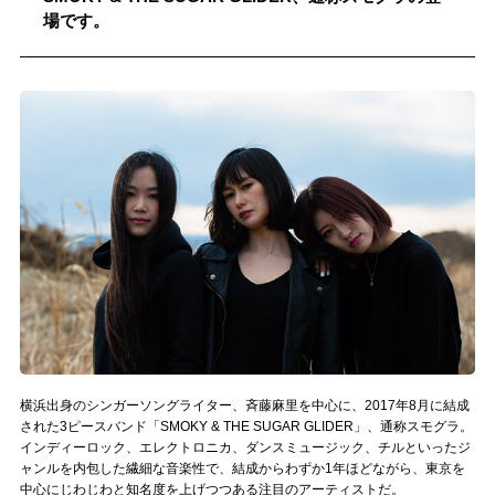
場です。
記事リクエスト
ログイン
LINK
muevoクラウドファンディング
muevoコミュニティ
ぶいクラ！by muevo
ぶいコミュ！by muevo
ぶいマガ！ by muevo
横浜出身のシンガーソングライター、斉藤麻里を中心に、2017年8月に結成
された3ピースバンド「SMOKY & THE SUGAR GLIDER」、通称スモグラ。
インディーロック、エレクトロニカ、ダンスミュージック、チルといったジ
Follow us
ャンルを内包した繊細な音楽性で、結成からわずか1年ほどながら、東京を
中心にじわじわと知名度を上げつつある注目のアーティストだ。