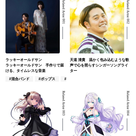
Related Artist 001
Related Artist 002
ラッキーオールドサン
天道 清貴 温かく包み込むような歌
ラッキーオールドサン 手作りで届
声で心を照らすシンガーソングライ
ける、タイムレスな音楽
ター
#混合バンド
#ポップス
#J-POP
Related Artist 003
Related Artist 004