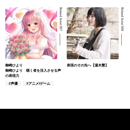
Related Artist 007
Related Artist 008
御崎ひより
表現のその先へ【湯木慧】
御崎ひより 聴く者を没入させる声
の表現力
#声優
#アニメ/ゲーム