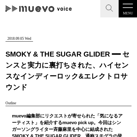
MENU
CLOSE
CLOSE
muevo media
記事を検索する
2018.09.05 Wed
"読者の声を形にする”音楽特化メディア
SMOKY & THE SUGAR GLIDER ━━ セ
ンスと実力に裏打ちされた、ハイセン
スなインディーロック&エレクトロサ
MENU
人気ワード
ウンド
記事一覧
#男性SSW
#ポップス
#女性SSW
#ロック
Outline
プレスリリース一覧
#男性シンガー
#HR/HM
#女性シンガー
muevo編集部にリクエストが寄せられた「気になるア
会社概要
#ヒップホップ
#男性シンガーグループ
#R&B/ソウル
ーティスト」を紹介するmuevo pick up。今回はシン
ガーソングライター斉藤麻里を中心に結成された
お問い合わせ
SMOKY & THE SUGAR GLIDER、通称スモグラの登