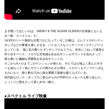
まず聴いてほしいのは、SMOKY & THE SUGAR GLIDERの代表曲ともいえ
る一曲「スペクトル」だ。
1st EPのリード曲的な位置づけになっているこの曲は、エレクトロやシティ
ポップなどの要素を感じさせる、ハイセンスなインディーロックナンバーと
なっている。 地に足の着いたダンサンブルなドラム、自在にうねって緩急を
作り出すベース、メロウな空気感を生み出すシンセサウンドが合わさって、
落ち着いた繊細な雰囲気を生み出すイントロ。
そこからAメロまでこのテンションが保たれ、サビでは心地よく歪んだギタ
ーも加わって一気にサウンドの華やかさが増す。メロディもアップテンポな
ものになり、静と動を巧みに操る展開で楽曲を盛り上げている。
現代的なロック・ポップスに昔ながらのJ-POPのエッセンスも取り込んだ、
じっくりと聴き入って楽しめる一曲だ。
●スペクトル ライブ映像