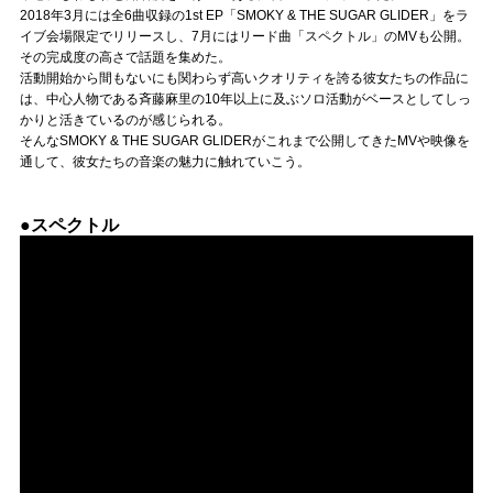
Official SNS
2018年3月には全6曲収録の1st EP「SMOKY & THE SUGAR GLIDER」をラ
イブ会場限定でリリースし、7月にはリード曲「スペクトル」のMVも公開。
その完成度の高さで話題を集めた。
活動開始から間もないにも関わらず高いクオリティを誇る彼女たちの作品に
は、中心人物である斉藤麻里の10年以上に及ぶソロ活動がベースとしてしっ
かりと活きているのが感じられる。
そんなSMOKY & THE SUGAR GLIDERがこれまで公開してきたMVや映像を
通して、彼女たちの音楽の魅力に触れていこう。
●スペクトル