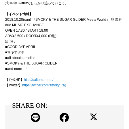
式HPやTwitterでしっかり追っていこう。
【イベント情報】
2018.10.28(sun) 『SMOKY & THE SUGAR GLIDER Meets World』 @ 渋谷
duo MUSIC EXCHANGE
OPEN 17:30 / START 18:00
ADV¥3,500 / DOOR¥4,000 (D別)
出 演：
■GOOD BYE APRIL
■マキアダチ
■all about paradise
■SMOKY & THE SUGAR GLIDER
■and more…!!
【公式HP】
http://saitomari.net/
【Twitter】
https://twitter.com/smoky_tsg
SHARE ON: