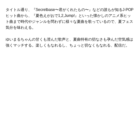
タイトル通り、『Secretbase〜君がくれたもの〜』などの誰もが知るJ-POP
ヒット曲から、『夏色えがおで1,2,Jump!』といった懐かしのアニメ系ヒッ
ト曲まで時代やジャンルを問わずに様々な夏曲を歌っているので、夏フェス
気分を味わえる。
ゆいまるちゃんの甘くも澄んだ歌声と、夏曲特有の切なさも孕んだ空気感は
強くマッチする。楽しくもなれるし、ちょっと切なくもなれる、配信だ。