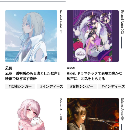
Related Artist 001
Related Artist 002
凪葵
Ridel.
凪葵 透明感のある凛とした歌声と
Ridel. ドラマチックで表現力豊かな
映像で紡ぎ出す物語
歌声に、元気をもらえる
#女性シンガー
#インディーズ
#女性シンガー
#ポップス
#インディーズ
Related Artist 003
Related Artist 004