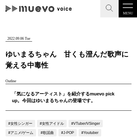
MENU
CLOSE
CLOSE
muevo media
記事を検索する
2022.09.06 Tue
"読者の声を形にする”音楽特化メディア
ゆいまるちゃん 甘くも澄んだ歌声に
覚える中毒性
Outline
MENU
人気ワード
記事一覧
「気になるアーティスト」を紹介するmuevo pick
#男性SSW
#ポップス
#女性SSW
#ロック
up。今回はゆいまるちゃんの登場です。
プレスリリース一覧
#男性シンガー
#HR/HM
#女性シンガー
会社概要
#ヒップホップ
#男性シンガーグループ
#R&B/ソウル
#女性シンガー
#女性アイドル
#VTuber/VSinger
お問い合わせ
#アニメ/ゲーム
#歌謡曲
#J-POP
#Youtuber