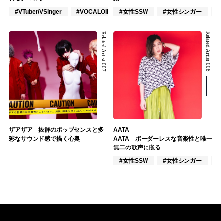
#VTuber/VSinger
#VOCALOID
#女性SSW
#アニメ/ゲーム
#女性シンガー
Related Artist 007
Related Artist 008
ザアザア 抜群のポップセンスと多
AATA
彩なサウンド感で描く心奥
AATA ボーダーレスな音楽性と唯一
無二の歌声に嵌る
#女性SSW
#女性シンガー