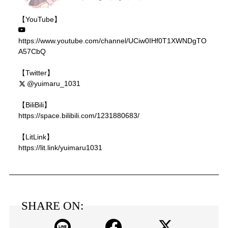
【YouTube】
https://www.youtube.com/channel/UCiw0IHf0T1XWNDgTO
A57CbQ
【Twitter】
@yuimaru_1031
【BiliBili】
https://space.bilibili.com/1231880683/
【LitLink】
https://lit.link/yuimaru1031
SHARE ON: