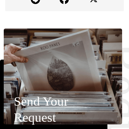
Requ
Send Your
Request