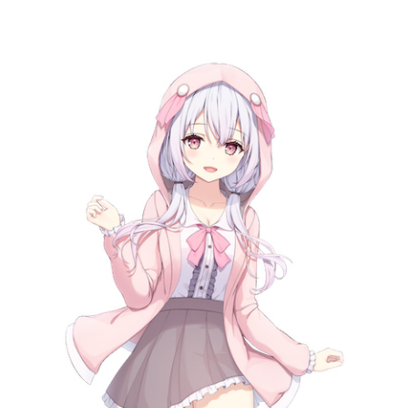
記事リクエスト
ログイン
LINK
muevoクラウドファンディング
muevoコミュニティ
ぶいクラ！by muevo
ぶいコミュ！by muevo
ぶいマガ！ by muevo
Follow us