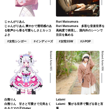
じゃんがりあん
Ruri Matsumura
じゃんがりあん 爽やかで透明感のあ
Ruri Matsumura 多彩な音楽世界を
る歌声から香る可愛らしさとカッコ
高純度で表現し、国内外のシーンで
よさ
注目を集める
#女性シンガー
#インディーズ
#女性SSW
#女性アイドル
#J-POP
Related Artist 005
Related Artist 006
白熊りん
Lalami
白熊りん 甘さと可愛さで元気をく
Lalami 繋がる世界で繋げる音と言
れるクマの子Vtuber
葉